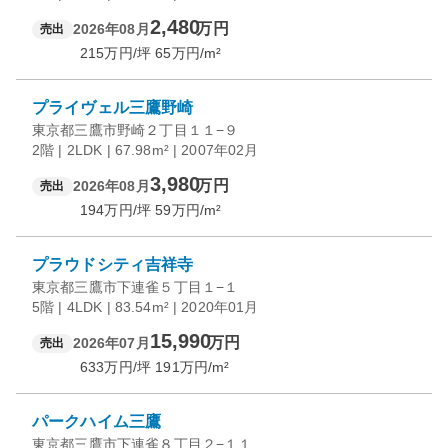
2,480
万円
2026年08月
売出
215
万円/坪
65
万円/m²
プライヴェル三鷹野崎
東京都三鷹市野崎２丁目１１−９
2階 | 2LDK | 67.98m² | 2007年02月
3,980
万円
2026年08月
売出
194
万円/坪
59
万円/m²
プラウドシティ吉祥寺
東京都三鷹市下連雀５丁目１−１
5階 | 4LDK | 83.54m² | 2020年01月
15,990
万円
2026年07月
売出
633
万円/坪
191
万円/m²
パークハイム三鷹
東京都三鷹市下連雀８丁目２−１１