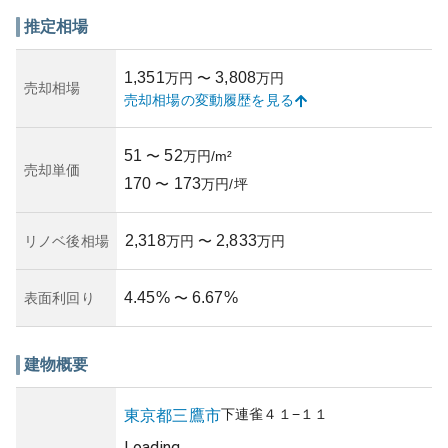
外観は堅実な作りで、耐久性と安全性が考慮されていま
す。資産価値としても、多くの利便施設に近いことから一
推定相場
定の評価を得ている物件です。新築から一定の時間が経っ
てはいるものの、管理体制がしっかりしているため、良好
1,351
3,808
万円
〜
万円
な状態を保っています。
売却相場
売却相場の変動履歴を見る
所有リスクに関しては、築年数の影響を受ける可能性やマ
ンション市場の変動、地域再開発の影響などを含めて検討
が必要です。全体的に、ダイアパレス三鷹は生活の便利さ
51
52
〜
万円/m²
と資産性においてバランスの取れたマンションと言えま
売却単価
170
173
す。
〜
万円/坪
2,318
2,833
リノベ後相場
万円
〜
万円
4.45
%
6.67
%
表面利回り
〜
建物概要
下連雀
４１−１１
東京都
三鷹市
Loading...