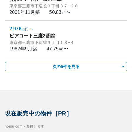
東京都三鷹市下連雀３丁目３７−２０
2001年11月
築
50.83㎡〜
2,976
万円
〜
ピアコート三鷹2番館
東京都三鷹市下連雀３丁目１８−４
1982年9月
築
47.75㎡〜
次の5件を見る
現在販売中の物件［PR］
nomu.comへ遷移します