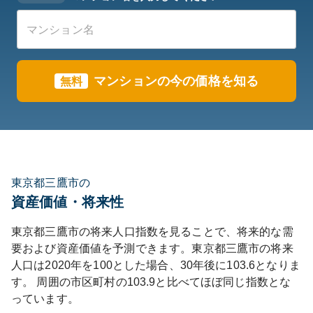
マンションの今の価格を知る
無料
東京都三鷹市の
資産価値・将来性
東京都
三鷹市
の将来人口指数を見ることで、将来的な需
要および資産価値を予測できます。
東京都
三鷹市
の将来
人口は
2020
年を100とした場合、30年後に
103.6
となりま
す。
周囲の市区町村の
103.9
と比べて
ほぼ同じ
指数とな
っています。