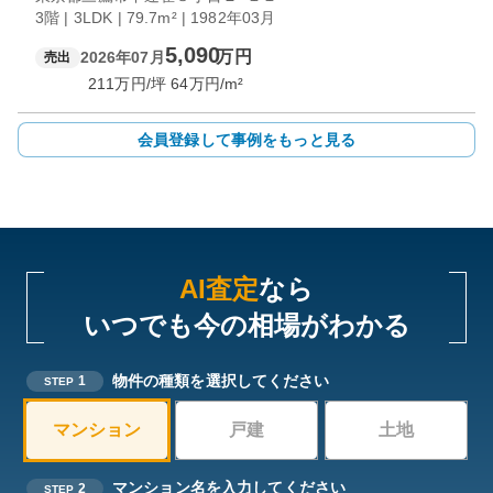
3階 | 3LDK | 79.7m² | 1982年03月
5,090
万円
2026年07月
売出
211
万円/坪
64
万円/m²
会員登録して事例をもっと見る
AI査定
なら
いつでも今の相場がわかる
物件の種類を選択してください
1
STEP
マンション
戸建
土地
マンション名を入力してください
2
STEP