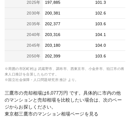
2025
年
197,885
101.3
2030
年
200,381
102.6
2035
年
202,377
103.6
2040
年
203,316
104.1
2045
年
203,180
104.0
2050
年
202,399
103.6
※周囲の市区町村は
武蔵野市、調布市、西東京市、小金井市、狛江市
の将
来人口推計を合算したものです。
※国立社会保障・人口問題研究所 推計 より。
三鷹市
の売却相場は
6,077
万円 です。具体的に市内の他
のマンションと売却相場を比較したい場合は、次のペー
ジからお探しください。
東京都
三鷹市
のマンション相場ページを見る