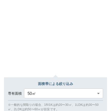
面積帯による絞り込み
専有面積
50
㎡
※一般的な間取りの場合、1R/1Kは約20〜30㎡、1LDKは約30〜50
㎡、2LDKは約50〜60㎡が目安です。