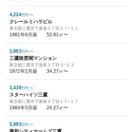
4,224
万円
〜
クレールミハラビル
東京都三鷹市下連雀３丁目２７−１１
1981年6月
築
52.81㎡〜
1,963
万円
〜
三鷹陵雲閣マンション
東京都三鷹市下連雀３丁目３−２３
1972年2月
築
34.27㎡〜
1,439
万円
〜
スターハイツ三鷹
東京都三鷹市下連雀３丁目１７−１７
1984年3月
築
24.27㎡〜
5,993
万円
〜
藤和シティホームズ三鷹