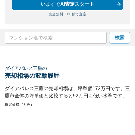
いますぐAI査定スタート
完全無料・60秒で査定
検索
ダイアパレス三鷹
の
売却相場の変動履歴
ダイアパレス三鷹
の売却相場は、坪単価
172
万円です。
三
鷹市
全体の坪単価と比較すると
92
万円も
低い
水準です。
推定価格（万円）