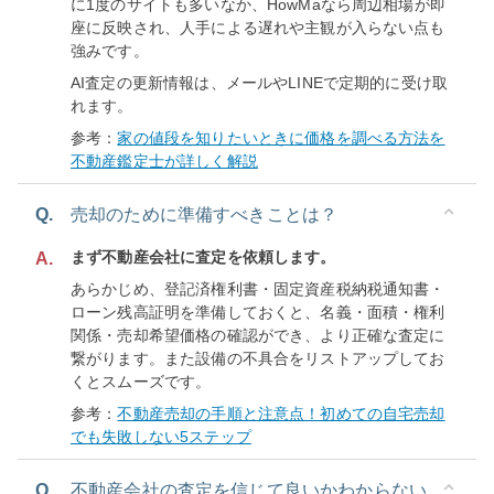
に1度のサイトも多いなか、HowMaなら周辺相場が即
座に反映され、人手による遅れや主観が入らない点も
強みです。
AI査定の更新情報は、メールやLINEで定期的に受け取
れます。
参考：
家の値段を知りたいときに価格を調べる方法を
不動産鑑定士が詳しく解説
Q.
売却のために準備すべきことは？
まず不動産会社に査定を依頼します。
A.
あらかじめ、登記済権利書・固定資産税納税通知書・
ローン残高証明を準備しておくと、名義・面積・権利
関係・売却希望価格の確認ができ、より正確な査定に
繋がります。また設備の不具合をリストアップしてお
くとスムーズです。
参考：
不動産売却の手順と注意点！初めての自宅売却
でも失敗しない5ステップ
Q.
不動産会社の査定を信じて良いかわからない