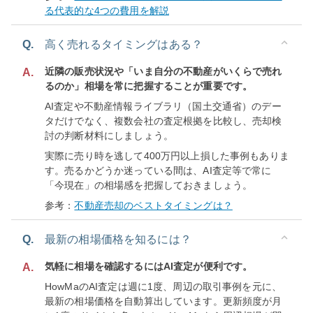
る代表的な4つの費用を解説
Q.
高く売れるタイミングはある？
近隣の販売状況や「いま自分の不動産がいくらで売れ
A.
るのか」相場を常に把握することが重要です。
AI査定や不動産情報ライブラリ（国土交通省）のデー
タだけでなく、複数会社の査定根拠を比較し、売却検
討の判断材料にしましょう。
実際に売り時を逃して400万円以上損した事例もありま
す。売るかどうか迷っている間は、AI査定等で常に
「今現在」の相場感を把握しておきましょう。
参考：
不動産売却のベストタイミングは？
Q.
最新の相場価格を知るには？
気軽に相場を確認するにはAI査定が便利です。
A.
HowMaのAI査定は週に1度、周辺の取引事例を元に、
最新の相場価格を自動算出しています。更新頻度が月