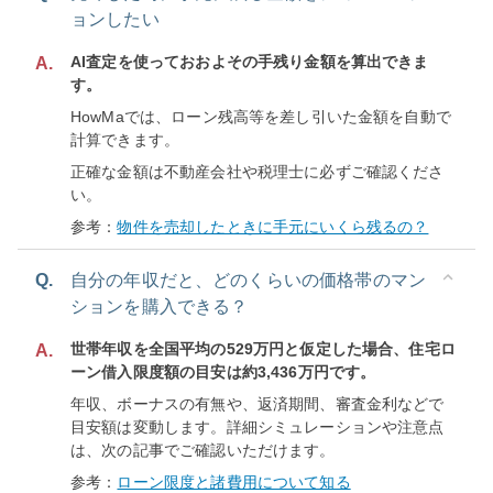
ョンしたい
AI査定を使っておおよその手残り金額を算出できま
A.
す。
HowMaでは、ローン残高等を差し引いた金額を自動で
計算できます。
正確な金額は不動産会社や税理士に必ずご確認くださ
い。
参考：
物件を売却したときに手元にいくら残るの？
Q.
自分の年収だと、どのくらいの価格帯のマン
ションを購入できる？
世帯年収を全国平均の529万円と仮定した場合、住宅ロ
A.
ーン借入限度額の目安は約3,436万円です。
年収、ボーナスの有無や、返済期間、審査金利などで
目安額は変動します。詳細シミュレーションや注意点
は、次の記事でご確認いただけます。
参考：
ローン限度と諸費用について知る