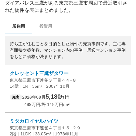
ダイアパレス三鷹
がある
東京都
三鷹市
周辺で最近取引さ
れた物件を表にまとめました。
居住用
投資用
持ち主が住むことを目的とした物件の売買事例です。
主に専
有面積や築年数、マンション内の事例・周辺マンション事例
をもとに価格が決まります。
クレッセント三鷹ザタワー
東京都三鷹市下連雀３丁目４４−８
14階 | 1R | 35m² | 2007年10月
5,180
万円
2026年08月
売出
489
万円/坪
148
万円/m²
ミタカロイヤルハイツ
東京都三鷹市下連雀４丁目１５−２９
2階 | 1LDK | 38.05m² | 1978年11月