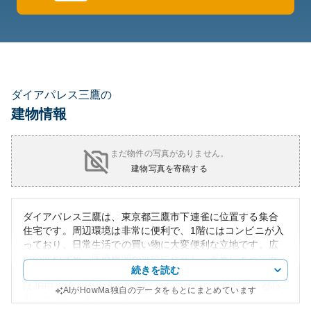
ダイアパレス三鷹の
建物情報
まだ物件の写真がありません。
建物写真を寄稿する
ダイアパレス三鷹は、東京都三鷹市下連雀に位置する集合
住宅です。周辺環境は非常に便利で、1階にはコンビニが入
っており、日常生活での買い物に大変便利な立地です。広
い公園や学校、医療機関が近隣に存在し、家族にとって安
続きを読む
心して生活を営むことができる地域です。また、交通面で
はJR中央線・総武線の三鷹駅へのアクセスも良好で、都心
AIがHowMa独自のデータをもとにまとめています
部への通勤・通学にも適しています。