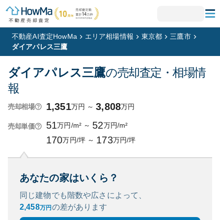
不動産AI査定HowMa
エリア相場情報
東京都
三鷹市
ダイアパレス三鷹
ダイアパレス三鷹
の売却査定・相場情
報
1,351
3,808
万円
～
万円
売却相場
51
52
万円/m²
～
万円/m²
売却単価
170
173
万円/坪
～
万円/坪
あなたの家はいくら？
同じ建物でも階数や広さによって、
2,458
の
差があります
万円