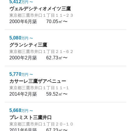
5,412
万円
〜
ヴェルデシティオメイツ三鷹
東京都三鷹市井口１丁目１１−２３
2000年6月
築
70.05㎡〜
5,080
万円
〜
グランシティ三鷹
東京都三鷹市井口１丁目２１−６２
2000年2月
築
62.73㎡〜
5,770
万円
〜
カサーレ三鷹ザアベニュー
東京都三鷹市井口１丁目１１−１
2014年2月
築
59.52㎡〜
5,668
万円
〜
プレミスト三鷹井口
東京都三鷹市井口１丁目２０−１０
2011年6月
築
67.23㎡〜