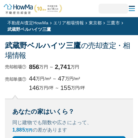
不動産AI査定HowMa
エリア相場情報
東京都
三鷹市
武蔵野ベルハイツ三鷹
武蔵野ベルハイツ三鷹
の売却査定・相
場情報
856
2,741
万円
～
万円
売却相場
44
47
万円/m²
～
万円/m²
売却単価
146
155
万円/坪
～
万円/坪
あなたの家はいくら？
同じ建物でも階数や広さによって、
1,885
の
差があります
万円