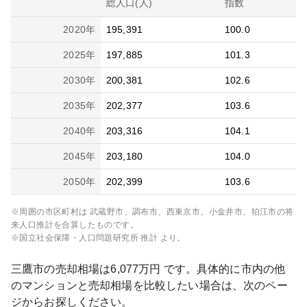
総人口(人)
指数
2020
年
195,391
100.0
2025
年
197,885
101.3
2030
年
200,381
102.6
2035
年
202,377
103.6
2040
年
203,316
104.1
2045
年
203,180
104.0
2050
年
202,399
103.6
※周囲の市区町村は
武蔵野市、調布市、西東京市、小金井市、狛江市
の将
来人口推計を合算したものです。
※国立社会保障・人口問題研究所 推計 より。
三鷹市
の売却相場は
6,077
万円 です。具体的に市内の他
のマンションと売却相場を比較したい場合は、次のペー
ジからお探しください。