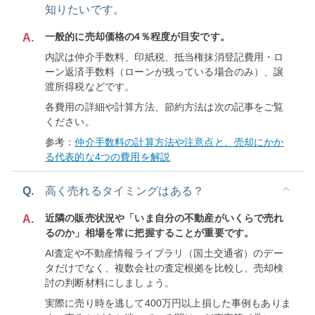
知りたいです。
一般的に売却価格の4％程度が目安です。
A.
内訳は仲介手数料、印紙税、抵当権抹消登記費用・ロ
ーン返済手数料（ローンが残っている場合のみ）、譲
渡所得税などです。
各費用の詳細や計算方法、節約方法は次の記事をご覧
ください。
参考：
仲介手数料の計算方法や注意点と、売却にかか
る代表的な4つの費用を解説
Q.
高く売れるタイミングはある？
近隣の販売状況や「いま自分の不動産がいくらで売れ
A.
るのか」相場を常に把握することが重要です。
AI査定や不動産情報ライブラリ（国土交通省）のデー
タだけでなく、複数会社の査定根拠を比較し、売却検
討の判断材料にしましょう。
実際に売り時を逃して400万円以上損した事例もありま