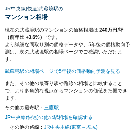
JR中央線(快速)武蔵境駅の
マンション相場
現在の
武蔵境
駅のマンションの価格相場は
240
万円/坪
（前年比
+3.6%
）
です。
より詳細な間取り別の価格データや、5年後の価格動向予
測は、次の
武蔵境
駅の相場ページでご確認いただけま
す。
武蔵境
駅の相場ページで5年後の価格動向予測を見る
また、その他の最寄り駅や路線の相場と比較すること
で、より多角的な視点からマンションの価値を把握でき
ます。
その他の最寄駅：
三鷹
駅
JR中央線(快速)
の他の駅相場を確認する
その他の路線：
JR中央本線(東京～塩尻)