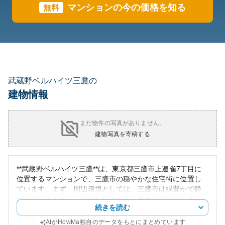
マンションの今の価格を知る
無料
武蔵野ベルハイツ三鷹の
建物情報
まだ物件の写真がありません。
建物写真を寄稿する
**武蔵野ベルハイツ三鷹**は、東京都三鷹市上連雀7丁目に
位置するマンションで、三鷹市の穏やかな住宅街に位置し
ています。まず、周辺環境としては、三鷹市は緑豊かで静
かなエリアであり、公園や緑道が多く家族での生活に適し
続きを読む
ています。また、複数の商業エリアにも徒歩圏内でアクセ
スできるため、生活利便性も高いです。交通の便に関して
AIがHowMa独自のデータをもとにまとめています