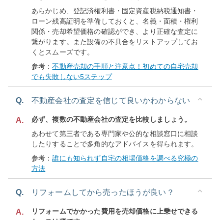
あらかじめ、登記済権利書・固定資産税納税通知書・
ローン残高証明を準備しておくと、名義・面積・権利
関係・売却希望価格の確認ができ、より正確な査定に
繋がります。また設備の不具合をリストアップしてお
くとスムーズです。
参考：
不動産売却の手順と注意点！初めての自宅売却
でも失敗しない5ステップ
Q.
不動産会社の査定を信じて良いかわからない
必ず、複数の不動産会社の査定を比較しましょう。
A.
あわせて第三者である専門家や公的な相談窓口に相談
したりすることで多角的なアドバイスを得られます。
参考：
誰にも知られず自宅の相場価格を調べる究極の
方法
Q.
リフォームしてから売ったほうが良い？
リフォームでかかった費用を売却価格に上乗せできる
A.