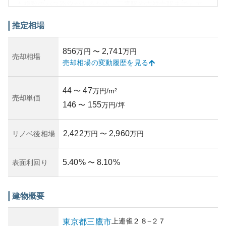
も複数のバス路線があるため、三鷹駅や吉祥寺駅までもア
クセス良好です。
**外観について**は、築年数による経年を多少感じる部分は
推定相場
あるものの、管理がしっかり行われており周囲の景観と調
和しています。資産性については、三鷹エリア全体で見る
856
2,741
万円
〜
万円
と安定した需要があり、長期的には評価を維持する傾向が
売却相場
売却相場の変動履歴を見る
あります。ただし、東京23区外であり、新築の供給が少な
い点は一考の必要があります。
**所有リスク**については、築年数から来る老朽化リスクと
44
47
〜
万円/m²
共用設備の改修需要が懸念されます。また、都市計画の変
売却単価
146
155
遷や周辺環境の変化に伴う資産価値の動向についても注視
〜
万円/坪
が必要です。これは、街全体のインフラ整備や政策による
影響を受けるため、中長期的に所有する際の重要な考慮点
2,422
2,960
リノベ後相場
万円
〜
万円
となります。
5.40
%
8.10
%
表面利回り
〜
建物概要
上連雀
２８−２７
東京都
三鷹市