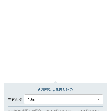
面積帯による絞り込み
専有面積
40
㎡
※一般的な間取りの場合、1R/1Kは約20〜30㎡、1LDKは約30〜50