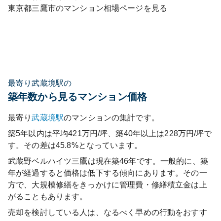
東京都
三鷹市
のマンション相場ページを見る
最寄り武蔵境駅の
築年数から見るマンション価格
最寄り
武蔵境
駅
のマンションの集計です。
築5年以内は平均421万円/坪、築40年以上は228万円/坪で
す。その差は45.8%となっています。
武蔵野ベルハイツ三鷹
は現在築
46
年です。一般的に、築
年が経過すると価格は低下する傾向にあります。その一
方で、大規模修繕をきっかけに管理費・修繕積立金は上
がることもあります。
売却を検討している人は、なるべく早めの行動をおすす