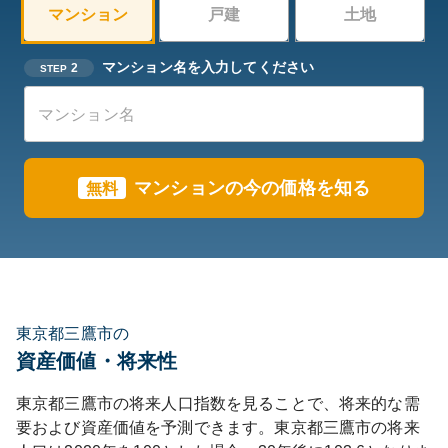
マンション
戸建
土地
マンション名を入力してください
2
STEP
マンションの今の価格を知る
無料
東京都三鷹市の
資産価値・将来性
東京都
三鷹市
の将来人口指数を見ることで、将来的な需
要および資産価値を予測できます。
東京都
三鷹市
の将来