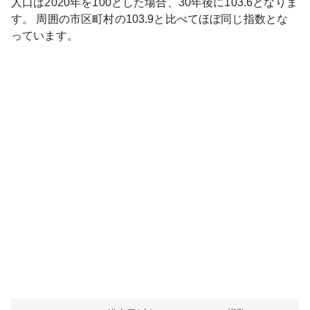
人口は
2020
年を100とした場合、30年後に
103.6
となりま
す。
周囲の市区町村の
103.9
と比べて
ほぼ同じ
指数とな
っています。