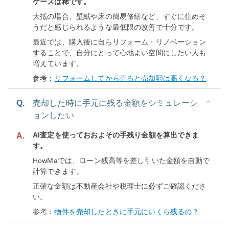
ケースは稀です。
大抵の場合、壁紙や床の簡易修繕など、すぐに住めそ
うだと感じられるような最低限の改善で十分です。
最近では、購入後に自らリフォーム・リノベーション
することで、自分にとって心地よい空間にしたい人も
増えています。
参考：
リフォームしてから売ると売却額は高くなる？
Q.
売却した時に手元に残る金額をシミュレーシ
ョンしたい
AI査定を使っておおよその手残り金額を算出できま
A.
す。
HowMaでは、ローン残高等を差し引いた金額を自動で
計算できます。
正確な金額は不動産会社や税理士に必ずご確認くださ
い。
参考：
物件を売却したときに手元にいくら残るの？