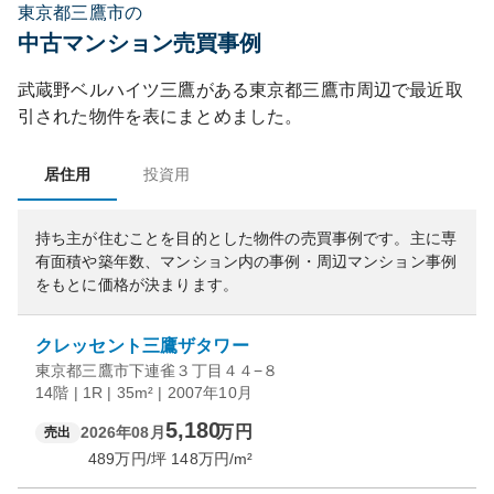
東京都三鷹市の
中古マンション売買事例
武蔵野ベルハイツ三鷹
がある
東京都
三鷹市
周辺で最近取
引された物件を表にまとめました。
居住用
投資用
持ち主が住むことを目的とした物件の売買事例です。
主に専
有面積や築年数、マンション内の事例・周辺マンション事例
をもとに価格が決まります。
クレッセント三鷹ザタワー
東京都三鷹市下連雀３丁目４４−８
14階 | 1R | 35m² | 2007年10月
5,180
万円
2026年08月
売出
489
万円/坪
148
万円/m²