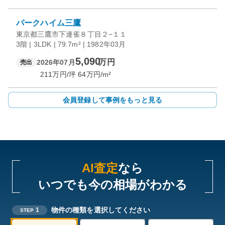
パークハイム三鷹
東京都三鷹市下連雀８丁目２−１１
3階 | 3LDK | 79.7m² | 1982年03月
5,090
万円
2026年07月
売出
211
万円/坪
64
万円/m²
会員登録して事例をもっと見る
AI査定
なら
いつでも今の相場がわかる
物件の種類を選択してください
1
STEP