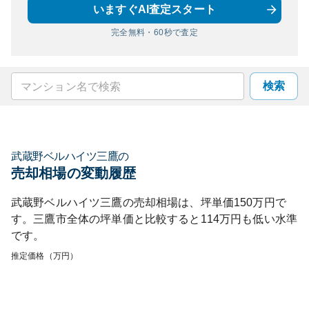
いますぐAI査定スタート
完全無料・60秒で査定
検索
武蔵野ベルハイツ三鷹
の
売却相場の変動履歴
武蔵野ベルハイツ三鷹
の売却相場は、坪単価
150
万円で
す。
三鷹市
全体の坪単価と比較すると
114
万円も
低い
水準
です。
推定価格（万円）