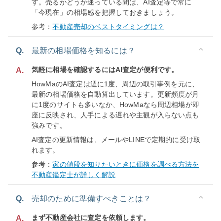
す。売るかどうか迷っている間は、AI査定等で常に
「今現在」の相場感を把握しておきましょう。
参考：
不動産売却のベストタイミングは？
Q.
最新の相場価格を知るには？
気軽に相場を確認するにはAI査定が便利です。
A.
HowMaのAI査定は週に1度、周辺の取引事例を元に、
最新の相場価格を自動算出しています。更新頻度が月
に1度のサイトも多いなか、HowMaなら周辺相場が即
座に反映され、人手による遅れや主観が入らない点も
強みです。
AI査定の更新情報は、メールやLINEで定期的に受け取
れます。
参考：
家の値段を知りたいときに価格を調べる方法を
不動産鑑定士が詳しく解説
Q.
売却のために準備すべきことは？
まず不動産会社に査定を依頼します。
A.