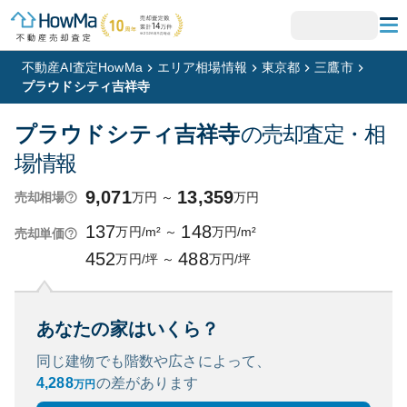
不動産AI査定HowMa
エリア相場情報
東京都
三鷹市
プラウドシティ吉祥寺
プラウドシティ吉祥寺
の売却査定・相
場情報
9,071
13,359
万円
～
万円
売却相場
137
148
万円/m²
～
万円/m²
売却単価
452
488
万円/坪
～
万円/坪
あなたの家はいくら？
同じ建物でも階数や広さによって、
4,288
の
差があります
万円