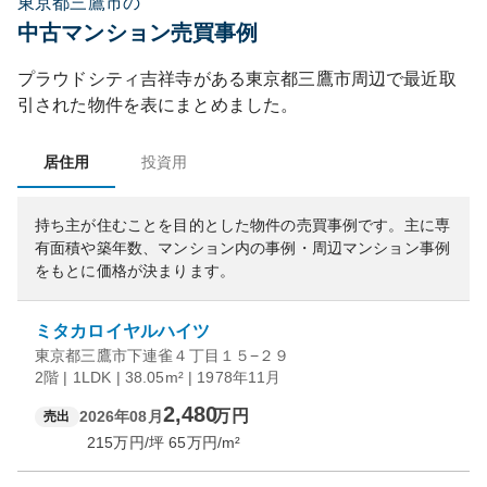
東京都三鷹市の
中古マンション売買事例
プラウドシティ吉祥寺
がある
東京都
三鷹市
周辺で最近取
引された物件を表にまとめました。
居住用
投資用
持ち主が住むことを目的とした物件の売買事例です。
主に専
有面積や築年数、マンション内の事例・周辺マンション事例
をもとに価格が決まります。
ミタカロイヤルハイツ
東京都三鷹市下連雀４丁目１５−２９
2階 | 1LDK | 38.05m² | 1978年11月
2,480
万円
2026年08月
売出
215
万円/坪
65
万円/m²