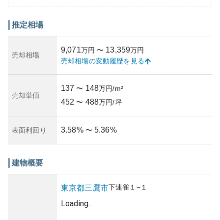
着いた街並みと調和しています。また、建物内は管理が行
き届いており、美観を保っています。特に年末には建物が
ライトアップされ、魅力的な雰囲気を楽しむことができま
推定相場
す。
資産性の観点からも、人気のエリアに位置しているため、
9,071
13,359
万円
〜
万円
価値の下支えが強いとされ、潜在的な資産利益を見込むこ
売却相場
売却相場の変動履歴を見る
とができます。しかし、地震や地域特有の災害に対する備
えは考慮されるべき所有リスクです。良好な管理状況や築
年数の情報を元に、不動産価値を判断することが大切で
137
148
〜
万円/m²
す。このように、プラウドシティ吉祥寺は、周辺環境、外
売却単価
452
488
観、資産価値の面から見ても非常に魅力的な物件となって
〜
万円/坪
います。
3.58
%
5.36
%
表面利回り
〜
建物概要
下連雀
１−１
東京都
三鷹市
Loading...