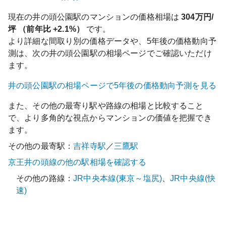
現在の
井の頭公園
駅のマンションの価格相場は
304
万円/
坪 （前年比
+2.1%
）
です。
より詳細な間取り別の価格データや、5年後の価格動向予
測は、次の
井の頭公園
駅の相場ページでご確認いただけ
ます。
井の頭公園
駅の相場ページで5年後の価格動向予測を見る
また、その他の最寄り駅や路線の相場と比較すること
で、より多角的な視点からマンションの価値を把握でき
ます。
その他の最寄駅：
吉祥寺
駅
／
三鷹
駅
京王井の頭線
の他の駅相場を確認する
その他の路線：
JR中央本線(東京～塩尻)
、
JR中央線(快
速)