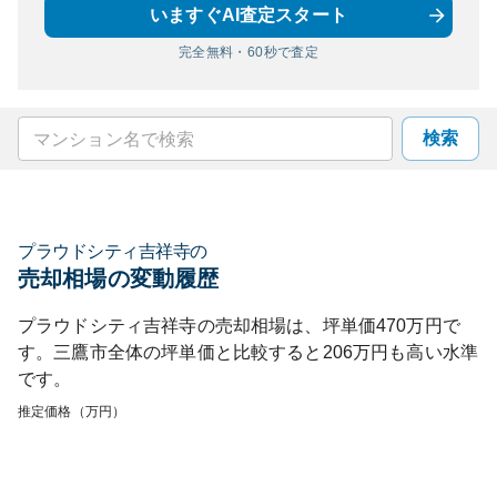
いますぐAI査定スタート
完全無料・60秒で査定
検索
プラウドシティ吉祥寺
の
売却相場の変動履歴
プラウドシティ吉祥寺
の売却相場は、坪単価
470
万円で
す。
三鷹市
全体の坪単価と比較すると
206
万円も
高い
水準
です。
推定価格（万円）