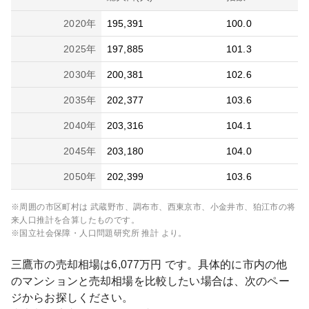
2020
年
195,391
100.0
2025
年
197,885
101.3
2030
年
200,381
102.6
2035
年
202,377
103.6
2040
年
203,316
104.1
2045
年
203,180
104.0
2050
年
202,399
103.6
※周囲の市区町村は
武蔵野市、調布市、西東京市、小金井市、狛江市
の将
来人口推計を合算したものです。
※国立社会保障・人口問題研究所 推計 より。
三鷹市
の売却相場は
6,077
万円 です。具体的に市内の他
のマンションと売却相場を比較したい場合は、次のペー
ジからお探しください。