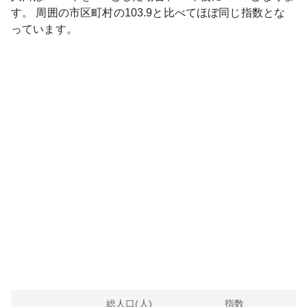
す。
周囲の市区町村の
103.9
と比べて
ほぼ同じ
指数とな
っています。
総人口(人)
指数