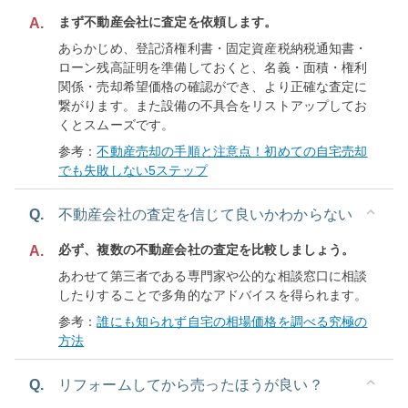
まず不動産会社に査定を依頼します。
A.
あらかじめ、登記済権利書・固定資産税納税通知書・
ローン残高証明を準備しておくと、名義・面積・権利
関係・売却希望価格の確認ができ、より正確な査定に
繋がります。また設備の不具合をリストアップしてお
くとスムーズです。
参考：
不動産売却の手順と注意点！初めての自宅売却
でも失敗しない5ステップ
Q.
不動産会社の査定を信じて良いかわからない
必ず、複数の不動産会社の査定を比較しましょう。
A.
あわせて第三者である専門家や公的な相談窓口に相談
したりすることで多角的なアドバイスを得られます。
参考：
誰にも知られず自宅の相場価格を調べる究極の
方法
Q.
リフォームしてから売ったほうが良い？