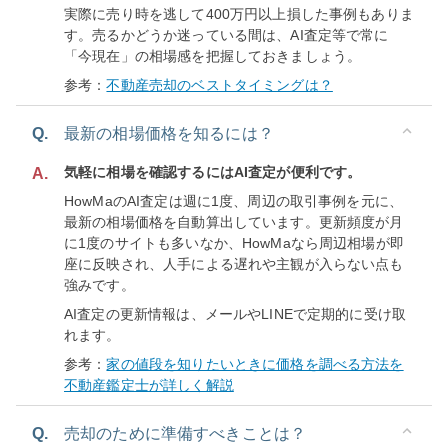
実際に売り時を逃して400万円以上損した事例もありま
す。売るかどうか迷っている間は、AI査定等で常に
「今現在」の相場感を把握しておきましょう。
参考：
不動産売却のベストタイミングは？
Q.
最新の相場価格を知るには？
気軽に相場を確認するにはAI査定が便利です。
A.
HowMaのAI査定は週に1度、周辺の取引事例を元に、
最新の相場価格を自動算出しています。更新頻度が月
に1度のサイトも多いなか、HowMaなら周辺相場が即
座に反映され、人手による遅れや主観が入らない点も
強みです。
AI査定の更新情報は、メールやLINEで定期的に受け取
れます。
参考：
家の値段を知りたいときに価格を調べる方法を
不動産鑑定士が詳しく解説
Q.
売却のために準備すべきことは？