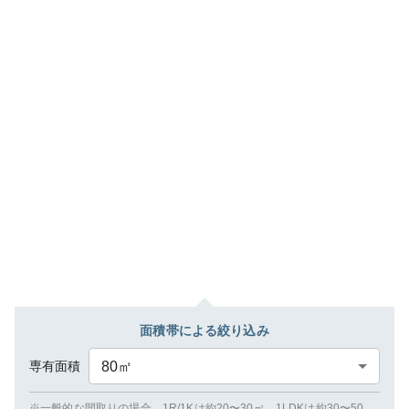
面積帯による絞り込み
専有面積
80
㎡
※一般的な間取りの場合、1R/1Kは約20〜30㎡、1LDKは約30〜50