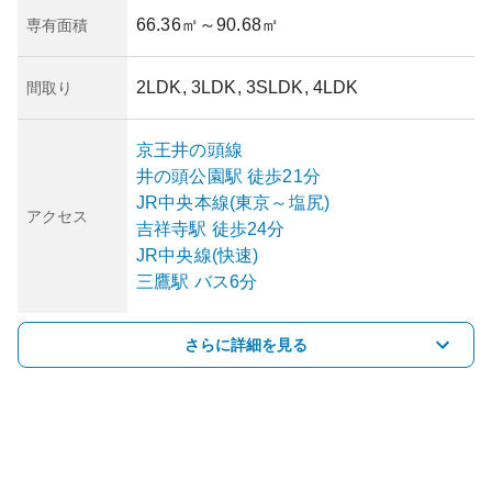
66.36㎡
～90.68㎡
専有面積
2LDK, 3LDK, 3SLDK, 4LDK
間取り
京王井の頭線
井の頭公園
駅
徒歩21分
JR中央本線(東京～塩尻)
アクセス
吉祥寺
駅
徒歩24分
JR中央線(快速)
三鷹
駅
バス6分
さらに詳細を見る