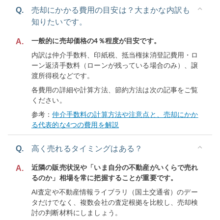
Q.
売却にかかる費用の目安は？大まかな内訳も
知りたいです。
一般的に売却価格の4％程度が目安です。
A.
内訳は仲介手数料、印紙税、抵当権抹消登記費用・ロ
ーン返済手数料（ローンが残っている場合のみ）、譲
渡所得税などです。
各費用の詳細や計算方法、節約方法は次の記事をご覧
ください。
参考：
仲介手数料の計算方法や注意点と、売却にかか
る代表的な4つの費用を解説
Q.
高く売れるタイミングはある？
近隣の販売状況や「いま自分の不動産がいくらで売れ
A.
るのか」相場を常に把握することが重要です。
AI査定や不動産情報ライブラリ（国土交通省）のデー
タだけでなく、複数会社の査定根拠を比較し、売却検
討の判断材料にしましょう。