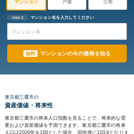
マンション
戸建
土地
マンション名を入力してください
2
STEP
マンションの今の価格を知る
無料
東京都三鷹市の
資産価値・将来性
東京都
三鷹市
の将来人口指数を見ることで、将来的な需
要および資産価値を予測できます。
東京都
三鷹市
の将来
人口は
2020
年を100とした場合、30年後に
103.6
となりま