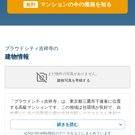
マンションの今の価格を知る
無料
プラウドシティ吉祥寺の
建物情報
まだ物件の写真がありません。
建物写真を寄稿する
「プラウドシティ吉祥寺」は、東京都三鷹市下連雀に位置
する高級マンションです。この地域は住環境が良好で、自
然豊かな井の頭恩賜公園や吉祥寺駅へのアクセスも便利で
す。このエリアは生活利便性が高く、教育機関や商業施設
続きを読む
が充実しており、家族層にも非常に人気があります。
マンションの外観はモダンで洗練されており、周囲の落ち
AIがHowMa独自のデータをもとにまとめています