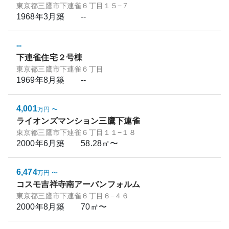
東京都三鷹市下連雀６丁目１５−７
1968年3月
築
--
--
下連雀住宅２号棟
東京都三鷹市下連雀６丁目
1969年8月
築
--
4,001
万円
〜
ライオンズマンション三鷹下連雀
東京都三鷹市下連雀６丁目１１−１８
2000年6月
築
58.28㎡〜
6,474
万円
〜
コスモ吉祥寺南アーバンフォルム
東京都三鷹市下連雀６丁目６−４６
2000年8月
築
70㎡〜