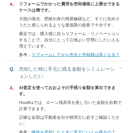
リフォームでかかった費用を売却価格に上乗せできる
A.
ケースは稀です。
大抵の場合、壁紙や床の簡易修繕など、すぐに住めそ
うだと感じられるような最低限の改善で十分です。
最近では、購入後に自らリフォーム・リノベーション
することで、自分にとって心地よい空間にしたい人も
増えています。
参考：
リフォームしてから売ると売却額は高くなる？
Q.
売却した時に手元に残る金額をシミュレーシ
ョンしたい
AI査定を使っておおよその手残り金額を算出できま
A.
す。
HowMaでは、ローン残高等を差し引いた金額を自動で
計算できます。
正確な金額は不動産会社や税理士に必ずご確認くださ
い。
参考：
物件を売却したときに手元にいくら残るの？