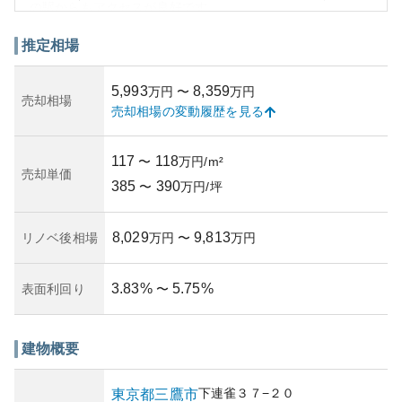
の駅からもアクセスが良好です。
外観は、一般的なマンションのスタイルを持ちながらも清
潔感があり、時代に左右されないデザインとなっていま
推定相場
す。資産性については、東京の人気エリアに位置すること
から、比較的高い評価を得られるものと考えられます。し
5,993
8,359
万円
〜
万円
かし、築年数が経過するにつれ市場価値が変動することも
売却相場
売却相場の変動履歴を見る
考慮する必要があります。所有リスクとしては、古い建物
特有の維持管理費の増加やリノベーション費用の増しが挙
げられますが、バランスの取れた管理体制が整っている場
117
118
〜
万円/m²
合、リスクは抑えられるでしょう。
売却単価
385
390
〜
万円/坪
8,029
9,813
リノベ後相場
万円
〜
万円
3.83
%
5.75
%
表面利回り
〜
建物概要
下連雀
３７−２０
東京都
三鷹市