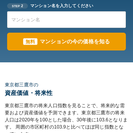
マンション名を入力してください
2
STEP
マンションの今の価格を知る
無料
東京都三鷹市の
資産価値・将来性
東京都
三鷹市
の将来人口指数を見ることで、将来的な需
要および資産価値を予測できます。
東京都
三鷹市
の将来
人口は
2020
年を100とした場合、30年後に
103.6
となりま
す。
周囲の市区町村の
103.9
と比べて
ほぼ同じ
指数とな