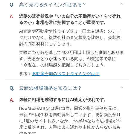
Q.
高く売れるタイミングはある？
近隣の販売状況や「いま自分の不動産がいくらで売れ
A.
るのか」相場を常に把握することが重要です。
AI査定や不動産情報ライブラリ（国土交通省）のデー
タだけでなく、複数会社の査定根拠を比較し、売却検
討の判断材料にしましょう。
実際に売り時を逃して400万円以上損した事例もありま
す。売るかどうか迷っている間は、AI査定等で常に
「今現在」の相場感を把握しておきましょう。
参考：
不動産売却のベストタイミングは？
Q.
最新の相場価格を知るには？
気軽に相場を確認するにはAI査定が便利です。
A.
HowMaのAI査定は週に1度、周辺の取引事例を元に、
最新の相場価格を自動算出しています。更新頻度が月
に1度のサイトも多いなか、HowMaなら周辺相場が即
座に反映され、人手による遅れや主観が入らない点も
強みです。