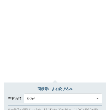
面積帯による絞り込み
専有面積
60
㎡
※一般的な間取りの場合、1R/1Kは約20〜30㎡、1LDKは約30〜50