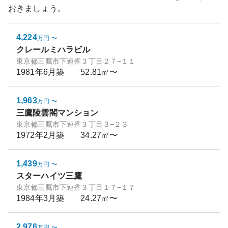
おきましょう。
4,224
万円
〜
クレールミハラビル
東京都三鷹市下連雀３丁目２７−１１
1981年6月
築
52.81㎡〜
1,963
万円
〜
三鷹陵雲閣マンション
東京都三鷹市下連雀３丁目３−２３
1972年2月
築
34.27㎡〜
1,439
万円
〜
スターハイツ三鷹
東京都三鷹市下連雀３丁目１７−１７
1984年3月
築
24.27㎡〜
2,976
万円
〜