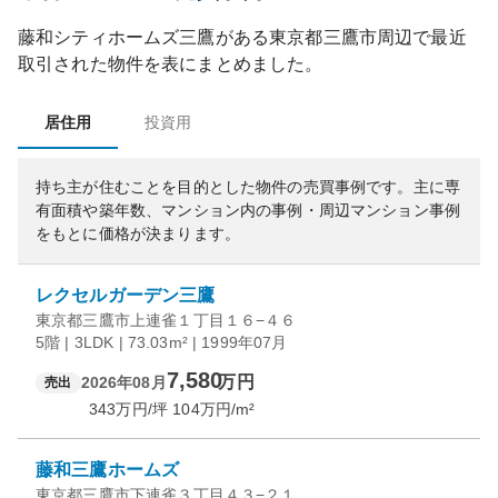
藤和シティホームズ三鷹
がある
東京都
三鷹市
周辺で最近
取引された物件を表にまとめました。
居住用
投資用
持ち主が住むことを目的とした物件の売買事例です。
主に専
有面積や築年数、マンション内の事例・周辺マンション事例
をもとに価格が決まります。
レクセルガーデン三鷹
東京都三鷹市上連雀１丁目１６−４６
5階 | 3LDK | 73.03m² | 1999年07月
7,580
万円
2026年08月
売出
343
万円/坪
104
万円/m²
藤和三鷹ホームズ
東京都三鷹市下連雀３丁目４３−２１