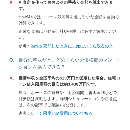
AI査定を使っておおよその手残り金額を算出できま
A.
す。
HowMaでは、ローン残高等を差し引いた金額を自動で
計算できます。
正確な金額は不動産会社や税理士に必ずご確認くださ
い。
参考：
物件を売却したときに手元にいくら残るの？
Q.
自分の年収だと、どのくらいの価格帯のマン
ションを購入できる？
世帯年収を全国平均の529万円と仮定した場合、住宅ロ
A.
ーン借入限度額の目安は約3,436万円です。
年収、ボーナスの有無や、返済期間、審査金利などで
目安額は変動します。詳細シミュレーションや注意点
は、次の記事でご確認いただけます。
参考：
ローン限度と諸費用について知る