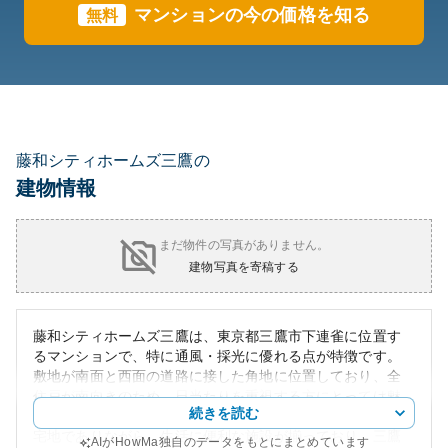
マンションの今の価格を知る
無料
藤和シティホームズ三鷹の
建物情報
まだ物件の写真がありません。
建物写真を寄稿する
藤和シティホームズ三鷹は、東京都三鷹市下連雀に位置す
るマンションで、特に通風・採光に優れる点が特徴です。
敷地が南面と西面の道路に接した角地に位置しており、全
住戸が南向きのため、日当たりを重視する方にとっては魅
続きを読む
力的な物件となっています。周辺環境としては、東京の住
宅地でありながら、生活に便利な施設が揃っており、三鷹
AIがHowMa独自のデータをもとにまとめています