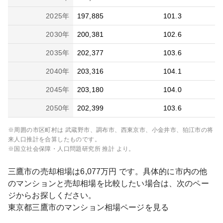
2025
年
197,885
101.3
2030
年
200,381
102.6
2035
年
202,377
103.6
2040
年
203,316
104.1
2045
年
203,180
104.0
2050
年
202,399
103.6
※周囲の市区町村は
武蔵野市、調布市、西東京市、小金井市、狛江市
の将
来人口推計を合算したものです。
※国立社会保障・人口問題研究所 推計 より。
三鷹市
の売却相場は
6,077
万円 です。具体的に市内の他
のマンションと売却相場を比較したい場合は、次のペー
ジからお探しください。
東京都
三鷹市
のマンション相場ページを見る