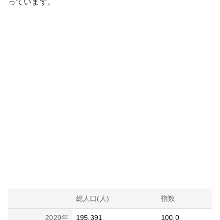
っています。
総人口(人)
指数
2020
年
195,391
100.0