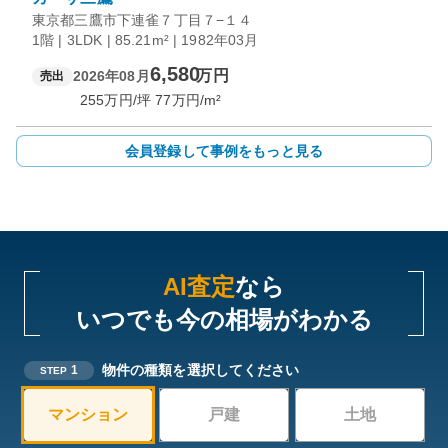
東京都三鷹市下連雀７丁目７−１４
1階 | 3LDK | 85.21m² | 1982年03月
6,580
万円
2026年08月
売出
255
万円/坪
77
万円/m²
会員登録して事例をもっと見る
AI査定
なら
いつでも今の相場がわかる
物件の種類を選択してください
1
STEP
マンション
戸建
土地