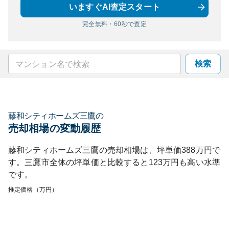
いますぐAI査定スタート
完全無料・60秒で査定
検索
藤和シティホームズ三鷹
の
売却相場の変動履歴
藤和シティホームズ三鷹
の売却相場は、坪単価
388
万円で
す。
三鷹市
全体の坪単価と比較すると
123
万円も
高い
水準
です。
推定価格（万円）