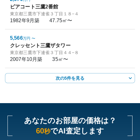
ピアコート三鷹2番館
東京都三鷹市下連雀３丁目１８−４
1982年9月
築
47.75㎡〜
5,566
万円
〜
クレッセント三鷹ザタワー
東京都三鷹市下連雀３丁目４４−８
2007年10月
築
35㎡〜
次の5件を見る
あなたのお部屋の価格は？
60
でAI査定します
秒