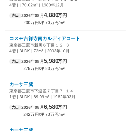
4階 | | 70.02m² | 1989年12月
4,880
万円
2026年08月
売出
230
万円/坪
70
万円/m²
コスモ吉祥寺南カルディアコート
東京都三鷹市新川６丁目１２−３
4階 | 3LDK | 72m² | 2003年10月
5,980
万円
2026年08月
売出
275
万円/坪
83
万円/m²
カーサ三鷹
東京都三鷹市下連雀７丁目７−１４
1階 | 3LDK | 89.99m² | 1982年03月
6,580
万円
2026年08月
売出
242
万円/坪
73
万円/m²
カーサ三鷹