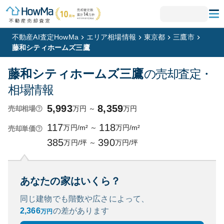
不動産AI査定HowMa
エリア相場情報
東京都
三鷹市
藤和シティホームズ三鷹
藤和シティホームズ三鷹
の売却査定・
相場情報
5,993
8,359
万円
～
万円
売却相場
117
118
万円/m²
～
万円/m²
売却単価
385
390
万円/坪
～
万円/坪
あなたの家はいくら？
同じ建物でも階数や広さによって、
2,366
の
差があります
万円