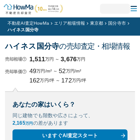
不動産AI査定HowMa
エリア相場情報
東京都
国分寺市
ハイネス国分寺
ハイネス国分寺
の売却査定・相場情報
1,511
3,676
万円
～
万円
売却相場
49
52
万円/m²
～
万円/m²
売却単価
162
172
万円/坪
～
万円/坪
あなたの家はいくら？
同じ建物でも階数や広さによって、
2,165
の
差があります
万円
いますぐAI査定スタート