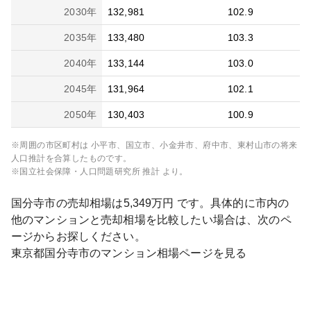
2030
年
132,981
102.9
2035
年
133,480
103.3
2040
年
133,144
103.0
2045
年
131,964
102.1
2050
年
130,403
100.9
※周囲の市区町村は
小平市、国立市、小金井市、府中市、東村山市
の将来
人口推計を合算したものです。
※国立社会保障・人口問題研究所 推計 より。
国分寺市
の売却相場は
5,349
万円 です。具体的に市内の
他のマンションと売却相場を比較したい場合は、次のペ
ージからお探しください。
東京都
国分寺市
のマンション相場ページを見る