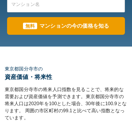
マンションの今の価格を知る
無料
東京都国分寺市の
資産価値・将来性
東京都
国分寺市
の将来人口指数を見ることで、将来的な
需要および資産価値を予測できます。
東京都
国分寺市
の
将来人口は
2020
年を100とした場合、30年後に
100.9
とな
ります。
周囲の市区町村の
99.1
と比べて
高い
指数となっ
ています。