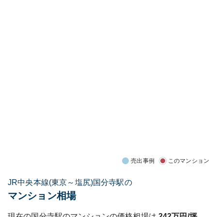
売出事例
このマンション
JR中央本線(東京～塩尻)国分寺駅の
マンション相場
現在の
国分寺
駅のマンションの価格相場は
242
万円/坪