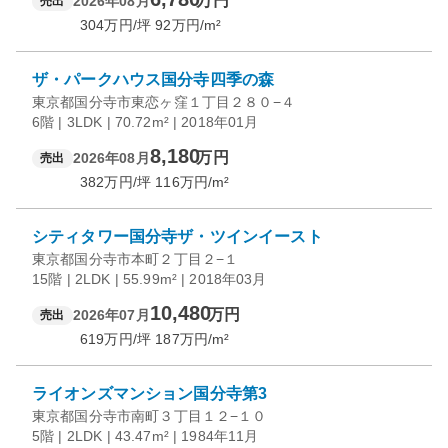
万円
2026年08月
売出
304
万円/坪
92
万円/m²
ザ・パークハウス国分寺四季の森
東京都国分寺市東恋ヶ窪１丁目２８０−４
6階 | 3LDK | 70.72m² | 2018年01月
8,180
万円
2026年08月
売出
382
万円/坪
116
万円/m²
シティタワー国分寺ザ・ツインイースト
東京都国分寺市本町２丁目２−１
15階 | 2LDK | 55.99m² | 2018年03月
10,480
万円
2026年07月
売出
619
万円/坪
187
万円/m²
ライオンズマンション国分寺第3
東京都国分寺市南町３丁目１２−１０
5階 | 2LDK | 43.47m² | 1984年11月