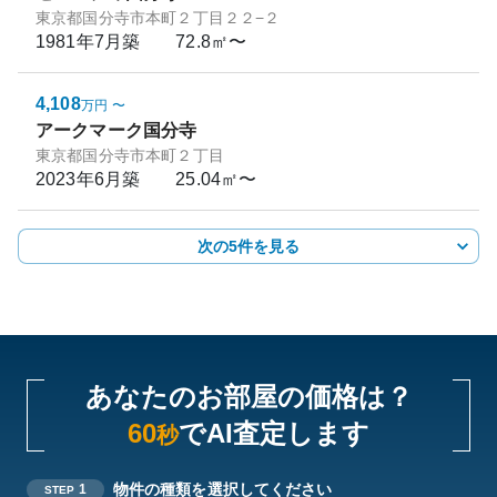
東京都国分寺市本町２丁目２２−２
1981年7月
築
72.8㎡〜
4,108
万円
〜
アークマーク国分寺
東京都国分寺市本町２丁目
2023年6月
築
25.04㎡〜
次の5件を見る
あなたのお部屋の価格は？
60
でAI査定します
秒
物件の種類を選択してください
1
STEP