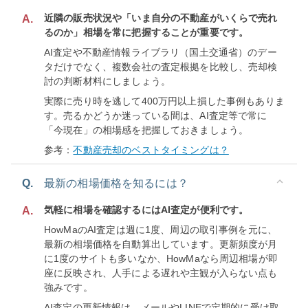
近隣の販売状況や「いま自分の不動産がいくらで売れ
A.
るのか」相場を常に把握することが重要です。
AI査定や不動産情報ライブラリ（国土交通省）のデー
タだけでなく、複数会社の査定根拠を比較し、売却検
討の判断材料にしましょう。
実際に売り時を逃して400万円以上損した事例もありま
す。売るかどうか迷っている間は、AI査定等で常に
「今現在」の相場感を把握しておきましょう。
参考：
不動産売却のベストタイミングは？
Q.
最新の相場価格を知るには？
気軽に相場を確認するにはAI査定が便利です。
A.
HowMaのAI査定は週に1度、周辺の取引事例を元に、
最新の相場価格を自動算出しています。更新頻度が月
に1度のサイトも多いなか、HowMaなら周辺相場が即
座に反映され、人手による遅れや主観が入らない点も
強みです。
AI査定の更新情報は、メールやLINEで定期的に受け取