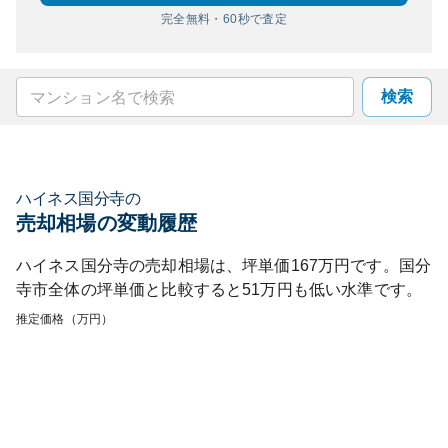
完全無料・60秒で査定
検索
ハイネス国分寺
の
売却相場の変動履歴
ハイネス国分寺
の売却相場は、坪単価
167
万円です。
国分
寺市
全体の坪単価と比較すると
51
万円も
低い
水準です。
推定価格（万円）