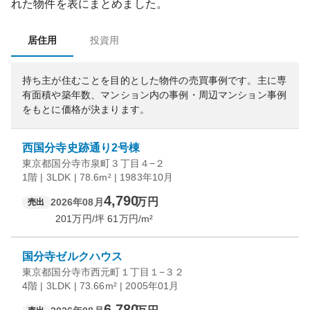
れた物件を表にまとめました。
居住用
投資用
持ち主が住むことを目的とした物件の売買事例です。
主に専
有面積や築年数、マンション内の事例・周辺マンション事例
をもとに価格が決まります。
西国分寺史跡通り2号棟
東京都国分寺市泉町３丁目４−２
1階 | 3LDK | 78.6m² | 1983年10月
4,790
万円
2026年08月
売出
201
万円/坪
61
万円/m²
国分寺ゼルクハウス
東京都国分寺市西元町１丁目１−３２
4階 | 3LDK | 73.66m² | 2005年01月
6,780