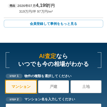
4,199
万円
2026年07月
売出
319
万円/坪
97
万円/m²
会員登録して事例をもっと見る
AI査定
なら
いつでも今の相場がわかる
物件の種類を選択してください
1
STEP
マンション
戸建
土地
マンション名を入力してください
2
STEP