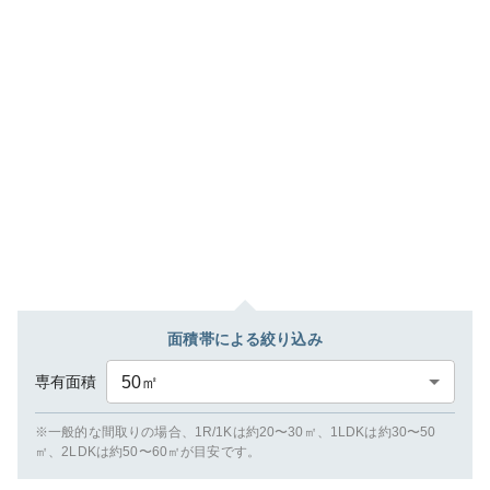
面積帯による絞り込み
専有面積
50
㎡
※一般的な間取りの場合、1R/1Kは約20〜30㎡、1LDKは約30〜50
㎡、2LDKは約50〜60㎡が目安です。