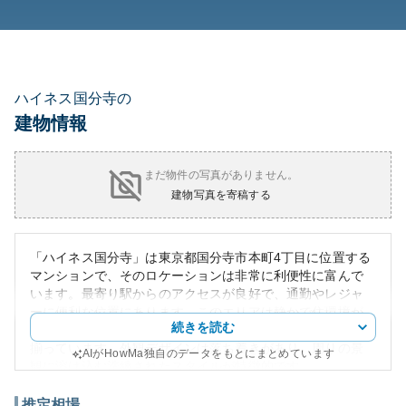
ハイネス国分寺の
建物情報
まだ物件の写真がありません。
建物写真を寄稿する
「ハイネス国分寺」は東京都国分寺市本町4丁目に位置する
マンションで、そのロケーションは非常に利便性に富んで
います。最寄り駅からのアクセスが良好で、通勤やレジャ
ーに便利な位置にあります。このエリアは静かで住環境が
続きを読む
整っており、生活を豊かにする多様なアメニティが近隣に
揃っています。外観デザインは落ち着きがあり、周りの景
AIがHowMa独自のデータをもとにまとめています
観に溶け込む洗練されたスタイルが特徴的です。
資産性に関しては、駅近ということが高く評価されてお
り、長期にわたり価値が保持されやすいと考えられていま
推定相場