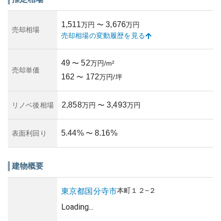
す。ただし、築年数が増している場合は、建物の劣化や設
備の老朽化が懸念となるため、管理組合の運営や修繕計画
1,511
3,676
万円
〜
万円
が重要な要素となってきます。
売却相場
売却相場の変動履歴を見る
一方で、所有リスクとしては、東京都心部の不動産市場は
流動的であり、価格変動のリスクがあることも挙げられま
す。また、近隣の開発や変化による環境の変化が将来的に
49
52
〜
万円/m²
資産価値に影響を与える可能性があるため、その点も考慮
売却単価
162
172
が必要です。
〜
万円/坪
2,858
3,493
リノベ後相場
万円
〜
万円
5.44
%
8.16
%
表面利回り
〜
建物概要
本町
１２−２
東京都
国分寺市
Loading...