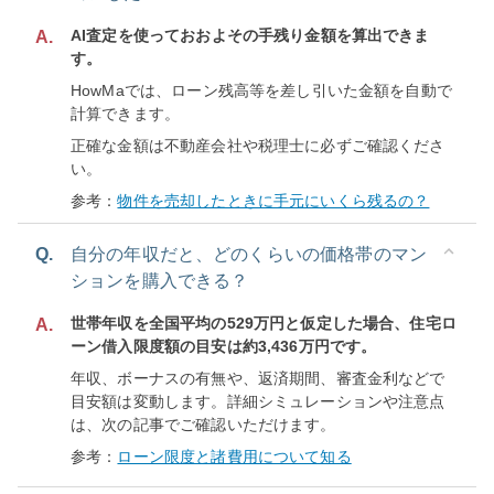
AI査定を使っておおよその手残り金額を算出できま
A.
す。
HowMaでは、ローン残高等を差し引いた金額を自動で
計算できます。
正確な金額は不動産会社や税理士に必ずご確認くださ
い。
参考：
物件を売却したときに手元にいくら残るの？
Q.
自分の年収だと、どのくらいの価格帯のマン
ションを購入できる？
世帯年収を全国平均の529万円と仮定した場合、住宅ロ
A.
ーン借入限度額の目安は約3,436万円です。
年収、ボーナスの有無や、返済期間、審査金利などで
目安額は変動します。詳細シミュレーションや注意点
は、次の記事でご確認いただけます。
参考：
ローン限度と諸費用について知る