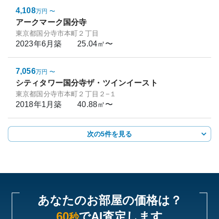
4,108
万円
〜
アークマーク国分寺
東京都国分寺市本町２丁目
2023年6月
築
25.04㎡〜
7,056
万円
〜
シティタワー国分寺ザ・ツインイースト
東京都国分寺市本町２丁目２−１
2018年1月
築
40.88㎡〜
次の5件を見る
あなたのお部屋の価格は？
60
でAI査定します
秒