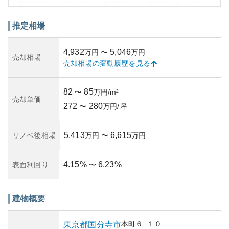
周辺環境としては、国分寺駅周辺には商業施設、飲食店、
教育機関、公共施設が充実しており、便利な都市生活を楽
しむことができます。外観は1990年代初頭のデザインが採
推定相場
用されており、成熟した都市の一部として落ち着いた雰囲
気を持ちます。一方で、築年数が30年以上を迎えるため、
4,932
5,046
万円
〜
万円
建物の老朽化や日常的なメンテナンスの状況が資産価値に
売却相場
売却相場の変動履歴を見る
影響を与える可能性があります。
資産性については、国分寺という立地の良さから中長期的
に評価されていますが、築年数の高まりと共にインフラや
82
85
〜
万円/m²
設備の近代化が課題となることがあります。所有リスク
売却単価
272
280
は、入居者数が少ないため、管理組合の財務状況が安定し
〜
万円/坪
ているか確認が重要です。共有部分の整備計画や維持管理
の質も、将来の不動産価値に影響を及ぼす要因となりま
5,413
6,615
リノベ後相場
万円
〜
万円
す。
4.15
%
6.23
%
表面利回り
〜
建物概要
本町
６−１０
東京都
国分寺市