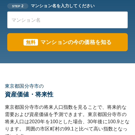
マンション名を入力してください
2
STEP
マンションの今の価格を知る
無料
東京都国分寺市の
資産価値・将来性
東京都
国分寺市
の将来人口指数を見ることで、将来的な
需要および資産価値を予測できます。
東京都
国分寺市
の
将来人口は
2020
年を100とした場合、30年後に
100.9
とな
ります。
周囲の市区町村の
99.1
と比べて
高い
指数となっ