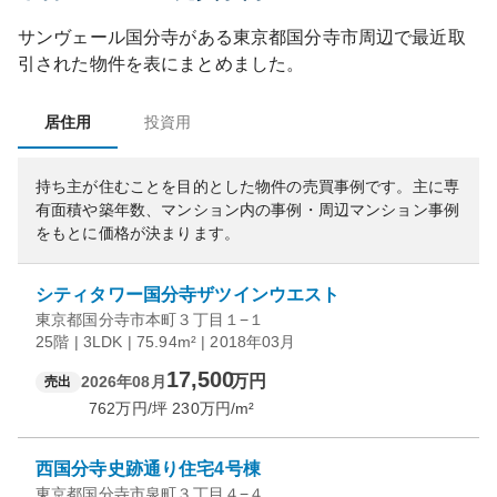
サンヴェール国分寺
がある
東京都
国分寺市
周辺で最近取
引された物件を表にまとめました。
居住用
投資用
持ち主が住むことを目的とした物件の売買事例です。
主に専
有面積や築年数、マンション内の事例・周辺マンション事例
をもとに価格が決まります。
シティタワー国分寺ザツインウエスト
東京都国分寺市本町３丁目１−１
25階 | 3LDK | 75.94m² | 2018年03月
17,500
万円
2026年08月
売出
762
万円/坪
230
万円/m²
西国分寺史跡通り住宅4号棟
東京都国分寺市泉町３丁目４−４