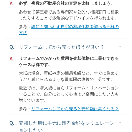
必ず、複数の不動産会社の査定を比較しましょう。
A.
あわせて第三者である専門家や公的な相談窓口に相談
したりすることで多角的なアドバイスを得られます。
参考：
誰にも知られず自宅の相場価格を調べる究極の
方法
Q.
リフォームしてから売ったほうが良い？
リフォームでかかった費用を売却価格に上乗せできる
A.
ケースは稀です。
大抵の場合、壁紙や床の簡易修繕など、すぐに住めそ
うだと感じられるような最低限の改善で十分です。
最近では、購入後に自らリフォーム・リノベーション
することで、自分にとって心地よい空間にしたい人も
増えています。
参考：
リフォームしてから売ると売却額は高くなる？
Q.
売却した時に手元に残る金額をシミュレーシ
ョンしたい