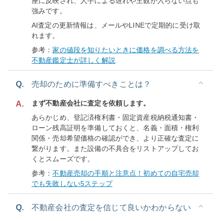
座に反映され、人手による遅れや主観が入らない点も
強みです。
AI査定の更新情報は、メールやLINEで定期的に受け取
れます。
参考：
家の値段を知りたいときに価格を調べる方法を
不動産鑑定士が詳しく解説
Q.
売却のために準備すべきことは？
まず不動産会社に査定を依頼します。
A.
あらかじめ、登記済権利書・固定資産税納税通知書・
ローン残高証明を準備しておくと、名義・面積・権利
関係・売却希望価格の確認ができ、より正確な査定に
繋がります。また設備の不具合をリストアップしてお
くとスムーズです。
参考：
不動産売却の手順と注意点！初めての自宅売却
でも失敗しない5ステップ
Q.
不動産会社の査定を信じて良いかわからない