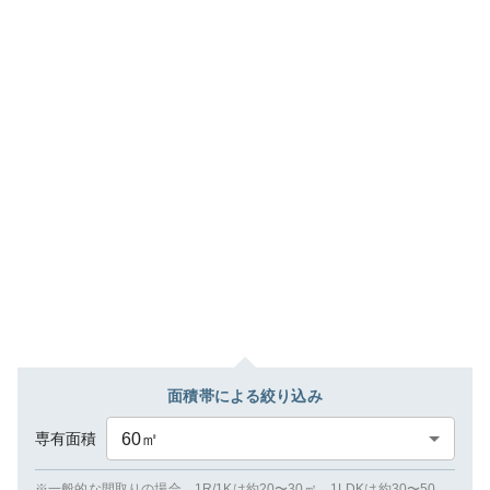
面積帯による絞り込み
専有面積
60
㎡
※一般的な間取りの場合、1R/1Kは約20〜30㎡、1LDKは約30〜50