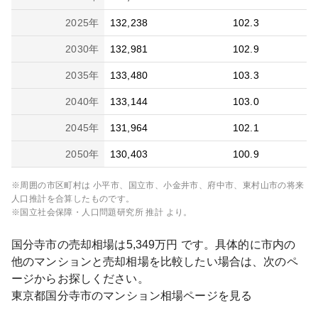
2025
年
132,238
102.3
2030
年
132,981
102.9
2035
年
133,480
103.3
2040
年
133,144
103.0
2045
年
131,964
102.1
2050
年
130,403
100.9
※周囲の市区町村は
小平市、国立市、小金井市、府中市、東村山市
の将来
人口推計を合算したものです。
※国立社会保障・人口問題研究所 推計 より。
国分寺市
の売却相場は
5,349
万円 です。具体的に市内の
他のマンションと売却相場を比較したい場合は、次のペ
ージからお探しください。
東京都
国分寺市
のマンション相場ページを見る