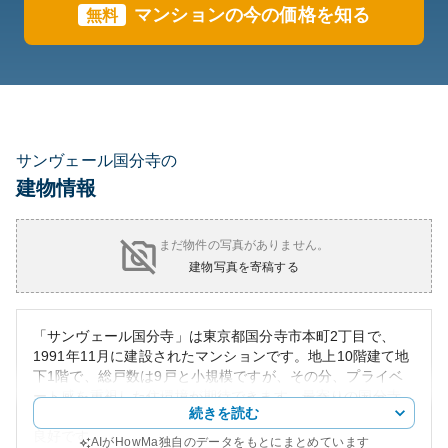
マンションの今の価格を知る
無料
サンヴェール国分寺の
建物情報
まだ物件の写真がありません。
建物写真を寄稿する
「サンヴェール国分寺」は東京都国分寺市本町2丁目で、
1991年11月に建設されたマンションです。地上10階建て地
下1階で、総戸数は9戸と小規模ですが、その分、プライベ
ート感を重視した住環境が期待できます。最寄りの国分寺
続きを読む
駅へは徒歩4分の距離で、JR中央本線へのアクセスが非常に
良好です。
AIがHowMa独自のデータをもとにまとめています