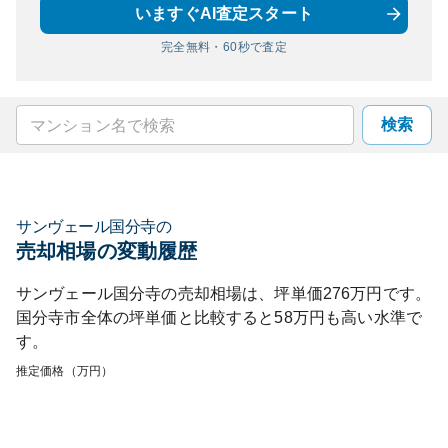
いますぐAI査定スタート
完全無料・60秒で査定
検索
サンヴェール国分寺
の
売却相場の変動履歴
サンヴェール国分寺
の売却相場は、坪単価
276
万円です。
国分寺市
全体の坪単価と比較すると
58
万円も
高い
水準で
す。
推定価格（万円）