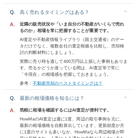
Q.
高く売れるタイミングはある？
近隣の販売状況や「いま自分の不動産がいくらで売れ
A.
るのか」相場を常に把握することが重要です。
AI査定や不動産情報ライブラリ（国土交通省）のデー
タだけでなく、複数会社の査定根拠を比較し、売却検
討の判断材料にしましょう。
実際に売り時を逃して400万円以上損した事例もありま
す。売るかどうか迷っている間は、AI査定等で常に
「今現在」の相場感を把握しておきましょう。
参考：
不動産売却のベストタイミングは？
Q.
最新の相場価格を知るには？
気軽に相場を確認するにはAI査定が便利です。
A.
HowMaのAI査定は週に1度、周辺の取引事例を元に、
最新の相場価格を自動算出しています。更新頻度が月
に1度のサイトも多いなか、HowMaなら周辺相場が即