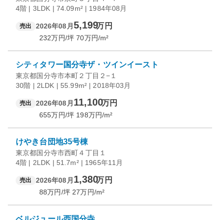
4階 | 3LDK | 74.09m² | 1984年08月
5,199
万円
2026年08月
売出
232
万円/坪
70
万円/m²
シティタワー国分寺ザ・ツインイースト
東京都国分寺市本町２丁目２−１
30階 | 2LDK | 55.99m² | 2018年03月
11,100
万円
2026年08月
売出
655
万円/坪
198
万円/m²
けやき台団地35号棟
東京都国分寺市西町４丁目１
4階 | 2LDK | 51.7m² | 1965年11月
1,380
万円
2026年08月
売出
88
万円/坪
27
万円/m²
ベルジュール西国分寺