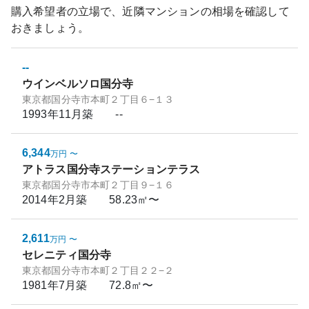
購入希望者の立場で、近隣マンションの相場を確認して
おきましょう。
--
ウインベルソロ国分寺
東京都国分寺市本町２丁目６−１３
1993年11月
築
--
6,344
万円
〜
アトラス国分寺ステーションテラス
東京都国分寺市本町２丁目９−１６
2014年2月
築
58.23㎡〜
2,611
万円
〜
セレニティ国分寺
東京都国分寺市本町２丁目２２−２
1981年7月
築
72.8㎡〜