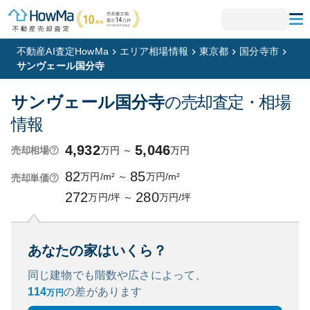
不動産AI査定HowMa
エリア相場情報
東京都
国分寺市
サンヴェール国分寺
サンヴェール国分寺
の売却査定・相場
情報
4,932
5,046
万円
～
万円
売却相場
82
85
万円/m²
～
万円/m²
売却単価
272
280
万円/坪
～
万円/坪
あなたの家はいくら？
同じ建物でも階数や広さによって、
114
の
差があります
万円