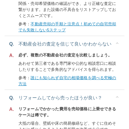
関係・売却希望価格の確認ができ、より正確な査定に
繋がります。また設備の不具合をリストアップしてお
くとスムーズです。
参考：
不動産売却の手順と注意点！初めての自宅売却
でも失敗しない5ステップ
Q.
不動産会社の査定を信じて良いかわからない
必ず、複数の不動産会社の査定を比較しましょう。
A.
あわせて第三者である専門家や公的な相談窓口に相談
したりすることで多角的なアドバイスを得られます。
参考：
誰にも知られず自宅の相場価格を調べる究極の
方法
Q.
リフォームしてから売ったほうが良い？
リフォームでかかった費用を売却価格に上乗せできる
A.
ケースは稀です。
大抵の場合、壁紙や床の簡易修繕など、すぐに住めそ