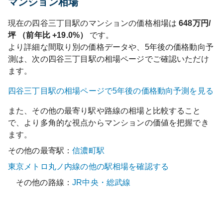
マンション相場
現在の
四谷三丁目
駅のマンションの価格相場は
648
万円/
坪 （前年比
+19.0%
）
です。
より詳細な間取り別の価格データや、5年後の価格動向予
測は、次の
四谷三丁目
駅の相場ページでご確認いただけ
ます。
四谷三丁目
駅の相場ページで5年後の価格動向予測を見る
また、その他の最寄り駅や路線の相場と比較すること
で、より多角的な視点からマンションの価値を把握でき
ます。
その他の最寄駅：
信濃町
駅
東京メトロ丸ノ内線
の他の駅相場を確認する
その他の路線：
JR中央・総武線