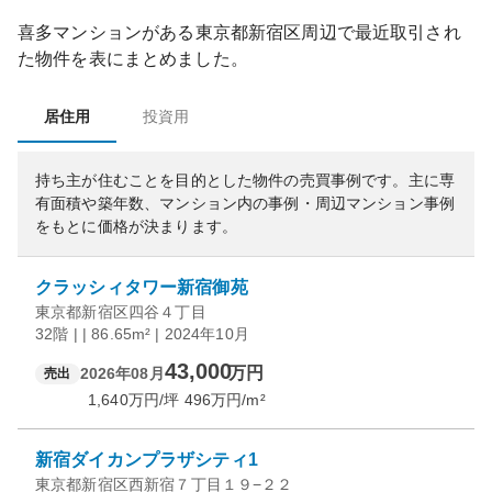
喜多マンション
がある
東京都
新宿区
周辺で最近取引され
た物件を表にまとめました。
居住用
投資用
持ち主が住むことを目的とした物件の売買事例です。
主に専
有面積や築年数、マンション内の事例・周辺マンション事例
をもとに価格が決まります。
クラッシィタワー新宿御苑
東京都新宿区四谷４丁目
32階 | | 86.65m² | 2024年10月
43,000
万円
2026年08月
売出
1,640
万円/坪
496
万円/m²
新宿ダイカンプラザシティ1
東京都新宿区西新宿７丁目１９−２２