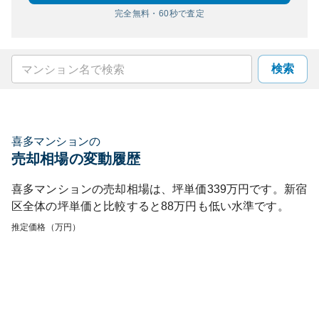
完全無料・60秒で査定
検索
喜多マンション
の
売却相場の変動履歴
喜多マンション
の売却相場は、坪単価
339
万円です。
新宿
区
全体の坪単価と比較すると
88
万円も
低い
水準です。
推定価格（万円）