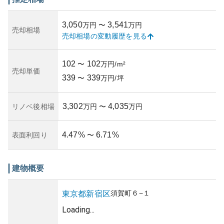
自然を感じることができ、快適な住環境が整っています。
外観は時代の経過と共に風合いを増した落ち着いたもので
3,050
3,541
万円
〜
万円
す。資産性に関しては、都心の優れたロケーションにある
売却相場
売却相場の変動履歴を見る
ため、資産として価値が高いと評価されています。ただ
し、築年数や具体的な管理状況に関する情報は入手できな
かったため、所有リスクの細かい評価には不確実さが残り
102
102
〜
万円/m²
ます。不動産のリスクは、購入を検討する際にはしっかり
売却単価
339
339
と調査する必要があります。
〜
万円/坪
3,302
4,035
リノベ後相場
万円
〜
万円
4.47
%
6.71
%
表面利回り
〜
建物概要
須賀町
６−１
東京都
新宿区
Loading...