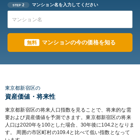
マンション名を入力してください
2
STEP
マンションの今の価格を知る
無料
東京都新宿区の
資産価値・将来性
東京都
新宿区
の将来人口指数を見ることで、将来的な需
要および資産価値を予測できます。
東京都
新宿区
の将来
人口は
2020
年を100とした場合、30年後に
104.2
となりま
す。
周囲の市区町村の
109.4
と比べて
低い
指数となって
います。