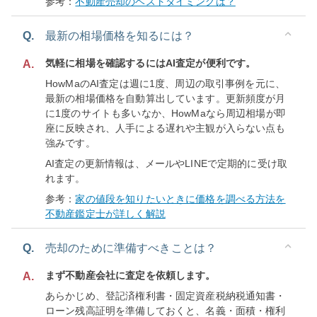
参考：
不動産売却のベストタイミングは？
Q.
最新の相場価格を知るには？
気軽に相場を確認するにはAI査定が便利です。
A.
HowMaのAI査定は週に1度、周辺の取引事例を元に、
最新の相場価格を自動算出しています。更新頻度が月
に1度のサイトも多いなか、HowMaなら周辺相場が即
座に反映され、人手による遅れや主観が入らない点も
強みです。
AI査定の更新情報は、メールやLINEで定期的に受け取
れます。
参考：
家の値段を知りたいときに価格を調べる方法を
不動産鑑定士が詳しく解説
Q.
売却のために準備すべきことは？
まず不動産会社に査定を依頼します。
A.
あらかじめ、登記済権利書・固定資産税納税通知書・
ローン残高証明を準備しておくと、名義・面積・権利