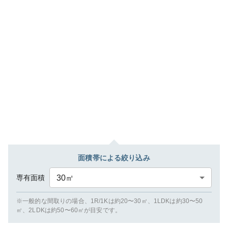
面積帯による絞り込み
専有面積
30
㎡
※一般的な間取りの場合、1R/1Kは約20〜30㎡、1LDKは約30〜50
㎡、2LDKは約50〜60㎡が目安です。