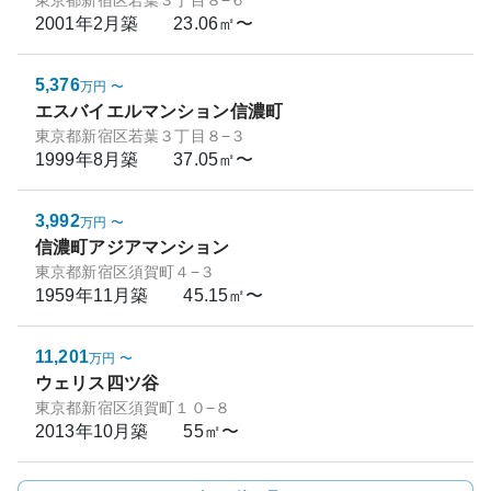
東京都新宿区若葉３丁目８−６
2001年2月
築
23.06㎡〜
5,376
万円
〜
エスバイエルマンション信濃町
東京都新宿区若葉３丁目８−３
1999年8月
築
37.05㎡〜
3,992
万円
〜
信濃町アジアマンション
東京都新宿区須賀町４−３
1959年11月
築
45.15㎡〜
11,201
万円
〜
ウェリス四ツ谷
東京都新宿区須賀町１０−８
2013年10月
築
55㎡〜