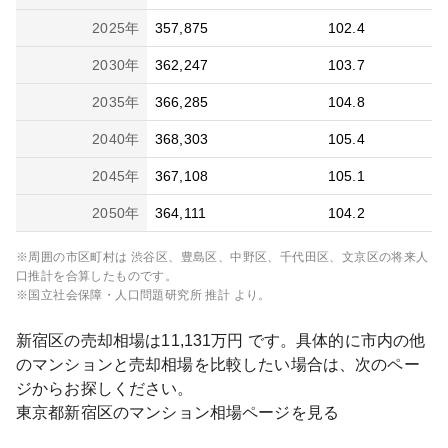
2025
年
357,875
102.4
2030
年
362,247
103.7
2035
年
366,285
104.8
2040
年
368,303
105.4
2045
年
367,108
105.1
2050
年
364,111
104.2
※周囲の市区町村は
渋谷区、豊島区、中野区、千代田区、文京区
の将来人
口推計を合算したものです。
※国立社会保障・人口問題研究所 推計 より。
新宿区
の売却相場は
11,131
万円 です。具体的に市内の他
のマンションと売却相場を比較したい場合は、次のペー
ジからお探しください。
東京都
新宿区
のマンション相場ページを見る