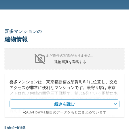
喜多マンションの
建物情報
まだ物件の写真がありません。
建物写真を寄稿する
喜多マンションは、東京都新宿区須賀町6-1に位置し、交通
アクセスが非常に便利なマンションです。最寄り駅は東京
メトロ丸ノ内線の四谷三丁目駅で、徒歩5分という距離にあ
り、JR総武線も利用可能です。この立地は新宿区の中心部
続きを読む
に近く、交通の便が良いため住居としての利便性が高いと
言えます。
AIがHowMa独自のデータをもとにまとめています
周辺環境は商業施設が充実しており、日常の買い物や飲食
から暮らしをトータルにサポートしてくれます。一方で、
新宿御苑や神宮外苑などの緑地も近く、都心にありながら
推定相場