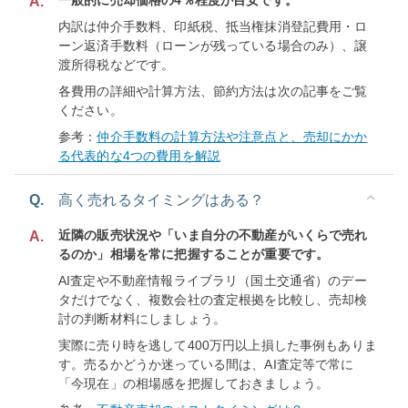
一般的に売却価格の4％程度が目安です。
A.
内訳は仲介手数料、印紙税、抵当権抹消登記費用・ロ
ーン返済手数料（ローンが残っている場合のみ）、譲
渡所得税などです。
各費用の詳細や計算方法、節約方法は次の記事をご覧
ください。
参考：
仲介手数料の計算方法や注意点と、売却にかか
る代表的な4つの費用を解説
Q.
高く売れるタイミングはある？
近隣の販売状況や「いま自分の不動産がいくらで売れ
A.
るのか」相場を常に把握することが重要です。
AI査定や不動産情報ライブラリ（国土交通省）のデー
タだけでなく、複数会社の査定根拠を比較し、売却検
討の判断材料にしましょう。
実際に売り時を逃して400万円以上損した事例もありま
す。売るかどうか迷っている間は、AI査定等で常に
「今現在」の相場感を把握しておきましょう。