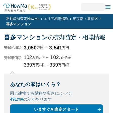
不動産AI査定HowMa
エリア相場情報
東京都
新宿区
喜多マンション
喜多マンション
の売却査定・相場情報
3,050
3,541
万円
～
万円
売却相場
102
102
万円/m²
～
万円/m²
売却単価
339
339
万円/坪
～
万円/坪
あなたの家はいくら？
同じ建物でも階数や広さによって、
491
の
差があります
万円
いますぐAI査定スタート