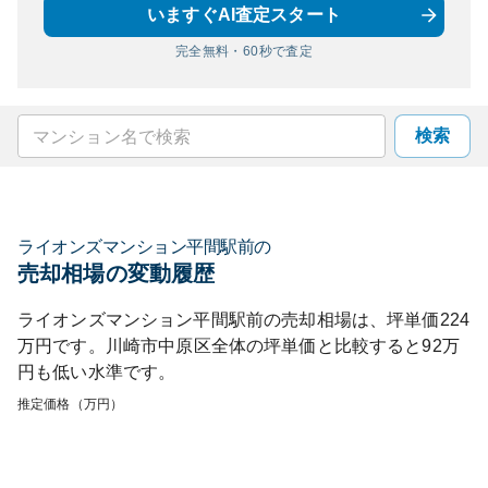
いますぐAI査定スタート
完全無料・60秒で査定
検索
ライオンズマンション平間駅前
の
売却相場の変動履歴
ライオンズマンション平間駅前
の売却相場は、坪単価
224
万円です。
川崎市中原区
全体の坪単価と比較すると
92
万
円も
低い
水準です。
推定価格（万円）