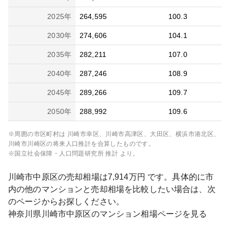
2025
年
264,595
100.3
2030
年
274,606
104.1
2035
年
282,211
107.0
2040
年
287,246
108.9
2045
年
289,266
109.7
2050
年
288,992
109.6
※周囲の市区町村は
川崎市幸区、川崎市高津区、大田区、横浜市港北区、
川崎市川崎区
の将来人口推計を合算したものです。
※国立社会保障・人口問題研究所 推計 より。
川崎市中原区
の売却相場は
7,914
万円 です。具体的に市
内の他のマンションと売却相場を比較したい場合は、次
のページからお探しください。
神奈川県
川崎市中原区
のマンション相場ページを見る