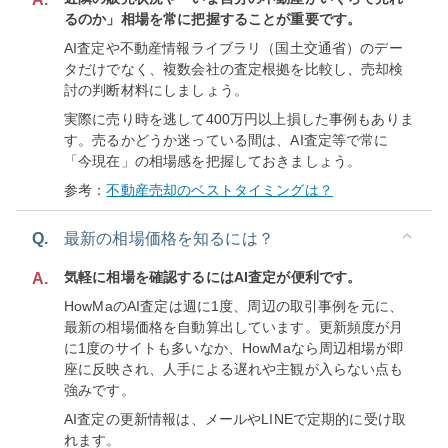
るのか」相場を常に把握することが重要です。
AI査定や不動産情報ライブラリ（国土交通省）のデー
タだけでなく、複数会社の査定根拠を比較し、売却検
討の判断材料にしましょう。
実際に売り時を逃して400万円以上損した事例もありま
す。売るかどうか迷っている間は、AI査定等で常に
「今現在」の相場感を把握しておきましょう。
参考：
不動産売却のベストタイミングは？
Q.
最新の相場価格を知るには？
気軽に相場を確認するにはAI査定が便利です。
A.
HowMaのAI査定は週に1度、周辺の取引事例を元に、
最新の相場価格を自動算出しています。更新頻度が月
に1度のサイトも多いなか、HowMaなら周辺相場が即
座に反映され、人手による遅れや主観が入らない点も
強みです。
AI査定の更新情報は、メールやLINEで定期的に受け取
れます。