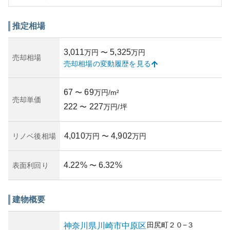
の割には古さを感じさせません。
マンション市場において、ライオンズマンションは一貫し
た資産性があり、価値が下がりにくいと評価されていま
推定相場
す。特に都心部へのアクセスが良好なため、賃貸需要も高
いです。所有リスクとしては、周辺地域の再開発やインフ
3,011
5,325
万円
〜
万円
ラ整備の進展により、さらに価値が高まる可能性がある一
売却相場
売却相場の変動履歴を見る
方、経済状況の変動に応じて、転売時の価格変動も考慮す
る必要があります。
築年数については、建物や設備の更新を考慮した上で保持
67
69
〜
万円/m²
されている管理体制が整っています。オーナーや住民の手
売却単価
222
227
厚い管理体制は、価値の維持や安全性を高めるための重要
〜
万円/坪
な要素となっています。
4,010
4,902
リノベ後相場
万円
〜
万円
4.22
%
6.32
%
表面利回り
〜
建物概要
田尻町
２０−３
神奈川県
川崎市中原区