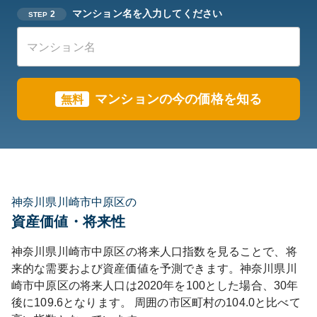
マンション名を入力してください
2
STEP
マンションの今の価格を知る
無料
神奈川県川崎市中原区の
資産価値・将来性
神奈川県
川崎市中原区
の将来人口指数を見ることで、将
来的な需要および資産価値を予測できます。
神奈川県
川
崎市中原区
の将来人口は
2020
年を100とした場合、30年
後に
109.6
となります。
周囲の市区町村の
104.0
と比べて