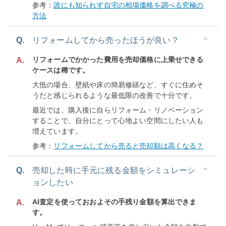
参考：
誰にも知られず自宅の相場価格を調べる究極の
方法
Q.
リフォームしてから売ったほうが良い？
リフォームでかかった費用を売却価格に上乗せできる
A.
ケースは稀です。
大抵の場合、壁紙や床の簡易修繕など、すぐに住めそ
うだと感じられるような最低限の改善で十分です。
最近では、購入後に自らリフォーム・リノベーション
することで、自分にとって心地よい空間にしたい人も
増えています。
参考：
リフォームしてから売ると売却額は高くなる？
Q.
売却した時に手元に残る金額をシミュレーシ
ョンしたい
AI査定を使っておおよその手残り金額を算出できま
A.
す。