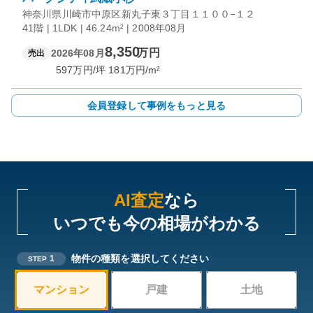
神奈川県川崎市中原区新丸子東３丁目１１００−１２
41階 | 1LDK | 46.24m² | 2008年08月
8,350
万円
2026年08月
売出
597
万円/坪
181
万円/m²
会員登録して事例をもっと見る
AI査定
なら
いつでも今の相場がわかる
物件の種類を選択してください
1
STEP
マンション
戸建
土地