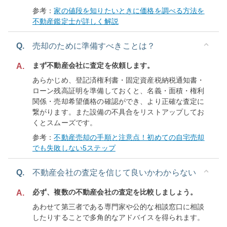
参考：
家の値段を知りたいときに価格を調べる方法を
不動産鑑定士が詳しく解説
Q.
売却のために準備すべきことは？
まず不動産会社に査定を依頼します。
A.
あらかじめ、登記済権利書・固定資産税納税通知書・
ローン残高証明を準備しておくと、名義・面積・権利
関係・売却希望価格の確認ができ、より正確な査定に
繋がります。また設備の不具合をリストアップしてお
くとスムーズです。
参考：
不動産売却の手順と注意点！初めての自宅売却
でも失敗しない5ステップ
Q.
不動産会社の査定を信じて良いかわからない
必ず、複数の不動産会社の査定を比較しましょう。
A.
あわせて第三者である専門家や公的な相談窓口に相談
したりすることで多角的なアドバイスを得られます。