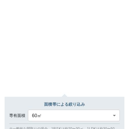
面積帯による絞り込み
専有面積
60
㎡
※一般的な間取りの場合、1R/1Kは約20〜30㎡、1LDKは約30〜50