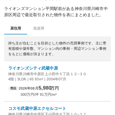
ライオンズマンション平間駅前
がある
神奈川県
川崎市中
原区
周辺で最近取引された物件を表にまとめました。
居住用
投資用
持ち主が住むことを目的とした物件の売買事例です。
主に専
有面積や築年数、マンション内の事例・周辺マンション事例
をもとに価格が決まります。
ライオンズシティ武蔵中原
神奈川県川崎市中原区上小田中５丁目１２−３０
4階 | 3LDK | 65.93m² | 2004年07月
5,980
万円
2026年08月
売出
300
万円/坪
91
万円/m²
コスモ武蔵中原エクセルコート
神奈川県川崎市中原区下小田中６丁目１０−２７