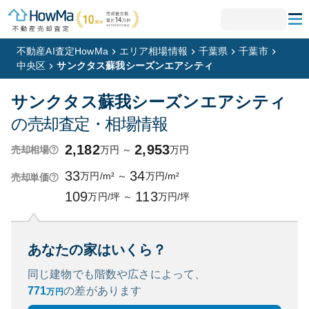
不動産AI査定HowMa
エリア相場情報
千葉県
千葉市
中央区
サンクタス蘇我シーズンエアシティ
サンクタス蘇我シーズンエアシティ
の売却査定・相場情報
2,182
2,953
万円
～
万円
売却相場
33
34
万円/m²
～
万円/m²
売却単価
109
113
万円/坪
～
万円/坪
あなたの家はいくら？
同じ建物でも階数や広さによって、
771
の
差があります
万円