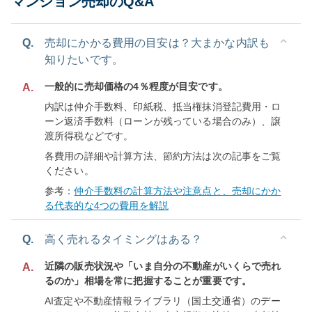
マンション売却のQ&A
Q.
売却にかかる費用の目安は？大まかな内訳も
知りたいです。
一般的に売却価格の4％程度が目安です。
A.
内訳は仲介手数料、印紙税、抵当権抹消登記費用・ロ
ーン返済手数料（ローンが残っている場合のみ）、譲
渡所得税などです。
各費用の詳細や計算方法、節約方法は次の記事をご覧
ください。
参考：
仲介手数料の計算方法や注意点と、売却にかか
る代表的な4つの費用を解説
Q.
高く売れるタイミングはある？
近隣の販売状況や「いま自分の不動産がいくらで売れ
A.
るのか」相場を常に把握することが重要です。
AI査定や不動産情報ライブラリ（国土交通省）のデー