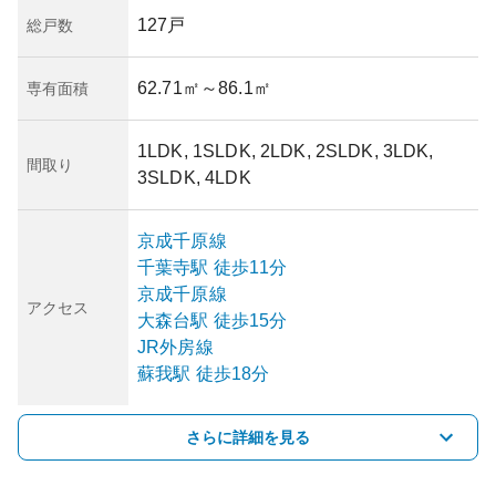
127戸
総戸数
62.71㎡
～86.1㎡
専有面積
1LDK, 1SLDK, 2LDK, 2SLDK, 3LDK,
間取り
3SLDK, 4LDK
京成千原線
千葉寺
駅
徒歩11分
京成千原線
アクセス
大森台
駅
徒歩15分
JR外房線
蘇我
駅
徒歩18分
さらに詳細を見る