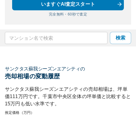
いますぐAI査定スタート
完全無料・60秒で査定
検索
サンクタス蘇我シーズンエアシティ
の
売却相場の変動履歴
サンクタス蘇我シーズンエアシティ
の売却相場は、坪単
価
111
万円です。
千葉市中央区
全体の坪単価と比較すると
15
万円も
低い
水準です。
推定価格（万円）