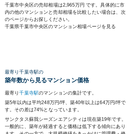
千葉市中央区
の売却相場は
2,965
万円 です。具体的に市
内の他のマンションと売却相場を比較したい場合は、次
のページからお探しください。
千葉県
千葉市中央区
のマンション相場ページを見る
最寄り千葉寺駅の
築年数から見るマンション価格
最寄り
千葉寺
駅
のマンションの集計です。
築5年以内は平均248万円/坪、築40年以上は64万円/坪で
す。その差は74%となっています。
サンクタス蘇我シーズンエアシティ
は現在築
19
年です。
一般的に、築年が経過すると価格は低下する傾向にあり
ます。その一方で、大規模修繕をきっかけに管理費・修