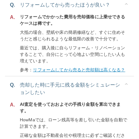
Q.
リフォームしてから売ったほうが良い？
リフォームでかかった費用を売却価格に上乗せできる
A.
ケースは稀です。
大抵の場合、壁紙や床の簡易修繕など、すぐに住めそ
うだと感じられるような最低限の改善で十分です。
最近では、購入後に自らリフォーム・リノベーション
することで、自分にとって心地よい空間にしたい人も
増えています。
参考：
リフォームしてから売ると売却額は高くなる？
Q.
売却した時に手元に残る金額をシミュレーシ
ョンしたい
AI査定を使っておおよその手残り金額を算出できま
A.
す。
HowMaでは、ローン残高等を差し引いた金額を自動で
計算できます。
正確な金額は不動産会社や税理士に必ずご確認くださ