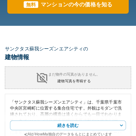
マンションの今の価格を知る
無料
サンクタス蘇我シーズンエアシティの
建物情報
まだ物件の写真がありません。
建物写真を寄稿する
「サンクタス蘇我シーズンエアシティ」は、千葉県千葉市
中央区宮崎町に位置する集合住宅です。外観はモダンで洗
練されており、高層の構造は遠くからでも一目でわかりま
す。本マンションは京成千原線の千葉寺駅から徒歩12分、
続きを読む
大森台駅からは徒歩15分とアクセスが便利で、通勤や通学
に非常に利便性が高い立地です。さらに、周辺にはスーパ
AIがHowMa独自のデータをもとにまとめています