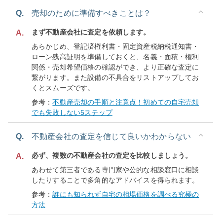
Q.
売却のために準備すべきことは？
まず不動産会社に査定を依頼します。
A.
あらかじめ、登記済権利書・固定資産税納税通知書・
ローン残高証明を準備しておくと、名義・面積・権利
関係・売却希望価格の確認ができ、より正確な査定に
繋がります。また設備の不具合をリストアップしてお
くとスムーズです。
参考：
不動産売却の手順と注意点！初めての自宅売却
でも失敗しない5ステップ
Q.
不動産会社の査定を信じて良いかわからない
必ず、複数の不動産会社の査定を比較しましょう。
A.
あわせて第三者である専門家や公的な相談窓口に相談
したりすることで多角的なアドバイスを得られます。
参考：
誰にも知られず自宅の相場価格を調べる究極の
方法