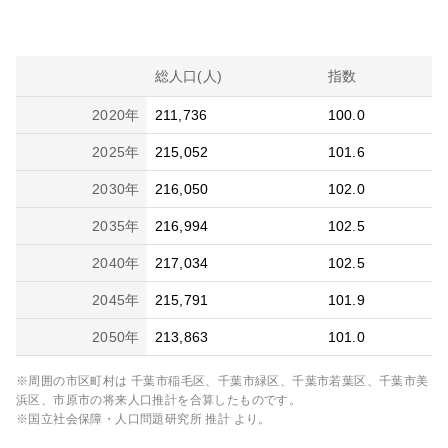
総人口(人)
指数
2020
年
211,736
100.0
2025
年
215,052
101.6
2030
年
216,050
102.0
2035
年
216,994
102.5
2040
年
217,034
102.5
2045
年
215,791
101.9
2050
年
213,863
101.0
※周囲の市区町村は
千葉市稲毛区、千葉市緑区、千葉市若葉区、千葉市美
浜区、市原市
の将来人口推計を合算したものです。
※国立社会保障・人口問題研究所 推計 より。