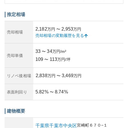
ーマーケットや病院、公園など生活に必要な施設が整って
おり、生活環境も良好です。
資産性については、千葉市中央区という立地に加え、交通
推定相場
アクセスの良さが相まって、中長期的には安定した資産価
値を期待できるでしょう。また、地域の再開発などの動向
2,182
2,953
万円
〜
万円
も資産価値に影響を与える可能性があります。
売却相場
売却相場の変動履歴を見る
所有リスクについては、大きな地震や台風などの自然災害
のリスクは考慮する必要がありますが、構造がしっかりし
ており管理体制も整っているため、リスクは最小限に抑え
33
34
〜
万円/m²
られています。建物の管理状況も良好であり、維持管理に
売却単価
109
113
関しても安心です。全体として、バランスの取れた物件で
〜
万円/坪
す。
2,838
3,469
リノベ後相場
万円
〜
万円
5.82
%
8.74
%
表面利回り
〜
建物概要
宮崎町
６７０−１
千葉県
千葉市中央区