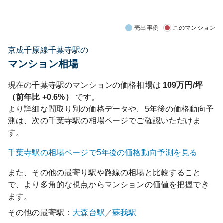
売出事例
このマンション
京成千原線千葉寺駅の
マンション相場
現在の
千葉寺
駅のマンションの価格相場は
109
万円/坪
（前年比
+0.6%
）
です。
より詳細な間取り別の価格データや、5年後の価格動向予
測は、次の
千葉寺
駅の相場ページでご確認いただけま
す。
千葉寺
駅の相場ページで5年後の価格動向予測を見る
また、その他の最寄り駅や路線の相場と比較すること
で、より多角的な視点からマンションの価値を把握でき
ます。
その他の最寄駅：
大森台
駅
／
蘇我
駅