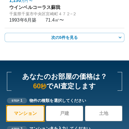
1,150
万円
〜
ウインベルコーラス蘇我
千葉県千葉市中央区宮崎町４７２−２
1993年6月
築
71.4㎡〜
次の5件を見る
あなたのお部屋の価格は？
60
でAI査定します
秒
物件の種類を選択してください
1
STEP
マンション
戸建
土地
マンション名を入力してください
2
STEP