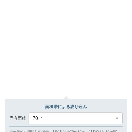
面積帯による絞り込み
専有面積
70
㎡
※一般的な間取りの場合、1R/1Kは約20〜30㎡、1LDKは約30〜50