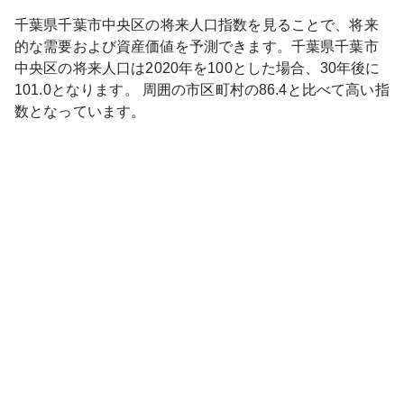
千葉県
千葉市中央区
の将来人口指数を見ることで、将来
的な需要および資産価値を予測できます。
千葉県
千葉市
中央区
の将来人口は
2020
年を100とした場合、30年後に
101.0
となります。
周囲の市区町村の
86.4
と比べて
高い
指
数となっています。