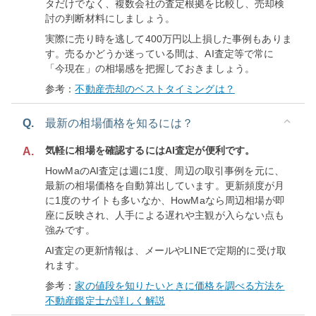
タだけでなく、複数会社の査定根拠を比較し、売却検
討の判断材料にしましょう。
実際に売り時を逃して400万円以上損した事例もありま
す。売るかどうか迷っている間は、AI査定等で常に
「今現在」の相場感を把握しておきましょう。
参考：
不動産売却のベストタイミングは？
Q.
最新の相場価格を知るには？
気軽に相場を確認するにはAI査定が便利です。
A.
HowMaのAI査定は週に1度、周辺の取引事例を元に、
最新の相場価格を自動算出しています。更新頻度が月
に1度のサイトも多いなか、HowMaなら周辺相場が即
座に反映され、人手による遅れや主観が入らない点も
強みです。
AI査定の更新情報は、メールやLINEで定期的に受け取
れます。
参考：
家の値段を知りたいときに価格を調べる方法を
不動産鑑定士が詳しく解説