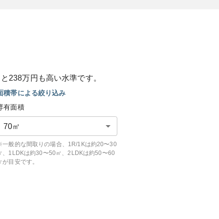
ると
238
万円も
高い
水準です。
面積帯による絞り込み
専有面積
70
㎡
※一般的な間取りの場合、1R/1Kは約20〜30
㎡、1LDKは約30〜50㎡、2LDKは約50〜60
㎡が目安です。