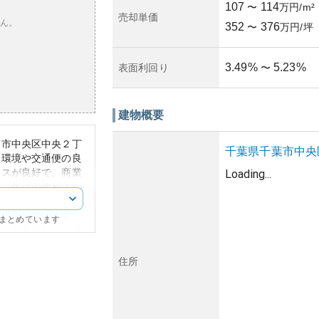
107
114
〜
万円/m²
売却単価
ん。
352
376
〜
万円/坪
3.49
%
5.23
%
表面利回り
〜
建物概要
葉市中央区中央２丁
千葉県
千葉市中央
辺環境や交通便の良
セスが良好で、商業
Loading...
り、生活の便利さが
層のデザインが特徴
を提供しています。
にまとめています
ン偏差値74で、安
、投資面でも注目さ
しては、他の高層マ
住所
られるため、耐震構
築年数や管理状況に
れていなかったため
体制がしっかりして