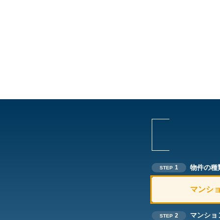
物件の種
1
STEP
マンシ
マンショ
2
STEP