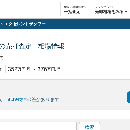
優良不動産会社に
マンションの
一括査定
売却相場をみる
エクセレントザタワー
の売却査定・相場情報
円
352
376
²
万円/坪
～
万円/坪
て、
8,094
の
差があります
万円
検索