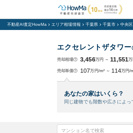
不動産AI査定HowMa
エリア相場情報
千葉県
千葉市
中央区
エクセレントザタワー
3,456
11,551
万円
～
万
売却相場
107
114
万円/m²
～
万円/m
売却単価
あなたの家はいくら？
同じ建物でも階数や広さによっ