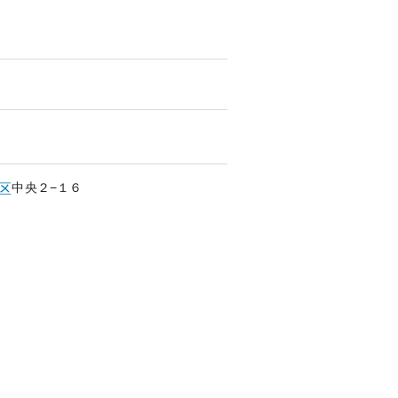
中央
２−１６
区