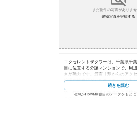
まだ物件の写真がありませ
建物写真を寄稿する
エクセレントザタワーは、千葉県千
目に位置する分譲マンションで、周
さが魅力です。最寄り駅からのアク
施設や飲食店が立ち並ぶエリアにあ
続きを読む
高いといえます。外観はモダンで高
で、住む人に高級感と快適な住環境
AIがHowMa独自のデータをもと
このマンションの資産価値はマンショ
定した資産性を持っていることから
れています。しかし、所有リスクと
ンションと同様に地震リスクが挙げ
造についてはチェックが必要です。
ついての詳細情報は検索結果に含ま
言及できませんが、一般的には管理