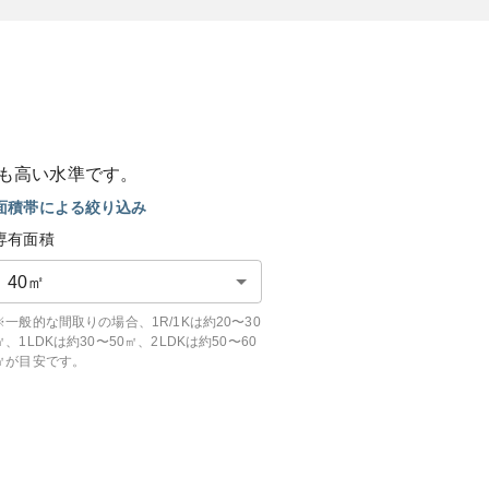
も
高い
水準です。
面積帯による絞り込み
専有面積
40
㎡
※一般的な間取りの場合、1R/1Kは約20〜30
㎡、1LDKは約30〜50㎡、2LDKは約50〜60
㎡が目安です。