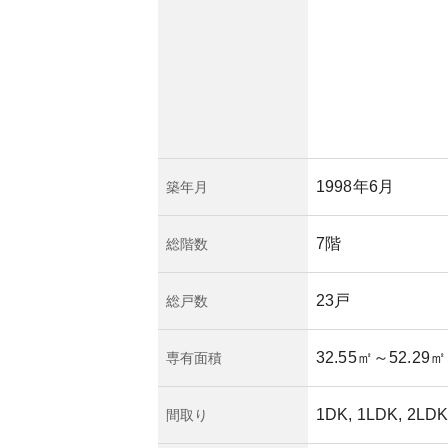
認したい点です。
性上災害時のリスク
増減により価格変動
ります。それぞれの
て所有や購入を検討
1998年6月
築年月
7階
総階数
23戸
総戸数
32.55㎡
～52.29㎡
専有面積
1DK, 1LDK, 2LD
間取り