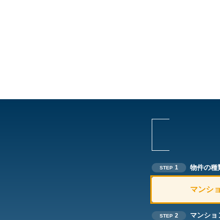
物件の種
1
STEP
マンシ
マンショ
2
STEP