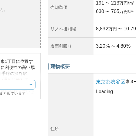
191
213
〜
万円/m²
売却単価
ん。
630
705
〜
万円/坪
8,832
10,7
リノベ後相場
万円
〜
3.20
%
4.80
%
表面利回り
〜
東1丁目に位置す
建物概要
常に利便性の高い場
山手線の渋谷駅
や通学に便利で
東
３
東京都
渋谷区
モダンな外観を持
Loading...
の環境が整っていま
にまとめています
ち着いた雰囲気を持
、日常の買い物や食
値に関しては、人気
需要が高く価格の安
魅力はその立地に依
住所
行き届いているかど