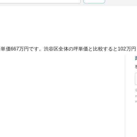
坪単価
667
万円です。
渋谷区
全体の坪単価と比較すると
102
万円