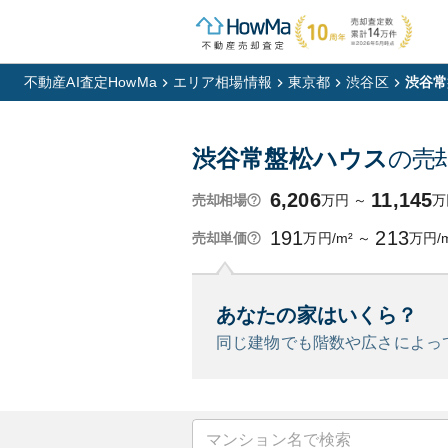
不動産AI査定HowMa
エリア相場情報
東京都
渋谷区
渋谷常
渋谷常盤松ハウス
の売
6,206
11,145
万円
～
万
売却相場
191
213
万円/m²
～
万円/
売却単価
あなたの家はいくら？
同じ建物でも階数や広さによっ