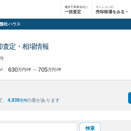
優良不動産会社に
マンションの
一括査定
売却相場をみる
盤松ハウス
却査定・相場情報
円
630
705
m²
万円/坪
～
万円/坪
て、
4,939
の
差があります
万円
検索