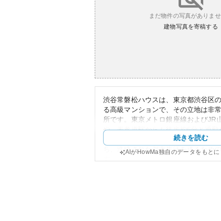
まだ物件の写真がありませ
建物写真を寄稿する
渋谷常磐松ハウスは、東京都渋谷区の
る高級マンションで、その立地は非
所です。東京メトロ銀座線およびJR
や、表参道駅からも徒歩約6分と通勤
続きを読む
す。このマンションは、シンプルで
ち、洗練された都市生活を送るため
AIがHowMa独自のデータをもと
す。
周辺は都心でありながら静かで、落
ちつつも商業施設が豊富にあるため
事には困らないエリアです。資産価
の高い渋谷エリアでの位置ゆえに、
定が見込まれます。不動産としての
存する部分が大きいですが、管理が