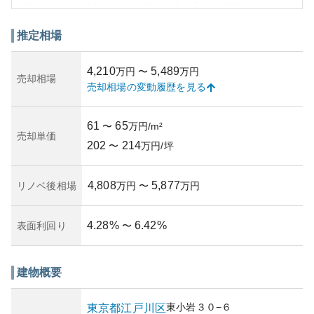
マンションの外観は、年代相応の落ち着いたデザインとな
っており、周囲の住宅環境と調和しています。資産性にお
いては、東京都江戸川区の不動産市場は比較的安定してい
推定相場
るため、リセールバリューも期待できる側面があります。
しかし、新規購入の際には物件の築年数や管理状況を詳細
4,210
5,489
万円
〜
万円
に確認することが必要です。
売却相場
売却相場の変動履歴を見る
所有リスクという点においては、地震や洪水といった自然
災害への耐性を考慮する必要があります。そのため、保険
の選択や、管理組合の活動状況を事前に確認することをお
61
65
〜
万円/m²
勧めします。防犯面でも、地域の治安情報などを加味して
売却単価
202
214
総合的に判断することが望ましいでしょう。
〜
万円/坪
4,808
5,877
リノベ後相場
万円
〜
万円
4.28
%
6.42
%
表面利回り
〜
建物概要
東小岩
３０−６
東京都
江戸川区