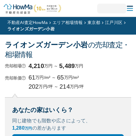
不動産AI査定HowMa
エリア相場情報
東京都
江戸川区
ライオンズガーデン小岩
ライオンズガーデン小岩
の売却査定・
相場情報
4,210
5,489
万円
～
万円
売却相場
61
65
万円/m²
～
万円/m²
売却単価
202
214
万円/坪
～
万円/坪
あなたの家はいくら？
同じ建物でも階数や広さによって、
1,280
の
差があります
万円