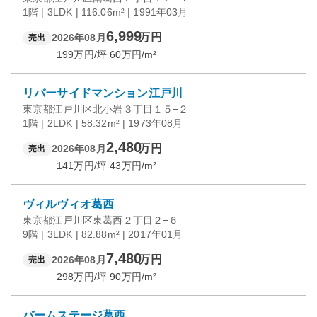
1階 | 3LDK | 116.06m² | 1991年03月
6,999
万円
2026年08月
売出
199
万円/坪
60
万円/m²
リバーサイドマンション江戸川
東京都江戸川区北小岩３丁目１５−２
1階 | 2LDK | 58.32m² | 1973年08月
2,480
万円
2026年08月
売出
141
万円/坪
43
万円/m²
ヴィルヴィオ葛西
東京都江戸川区東葛西２丁目２−６
9階 | 3LDK | 82.88m² | 2017年01月
7,480
万円
2026年08月
売出
298
万円/坪
90
万円/m²
バームステージ葛西