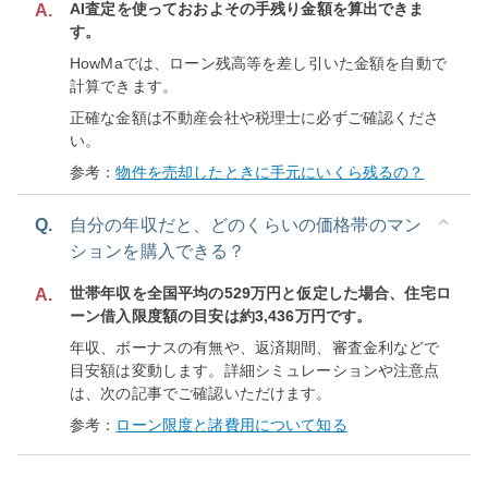
AI査定を使っておおよその手残り金額を算出できま
A.
す。
HowMaでは、ローン残高等を差し引いた金額を自動で
計算できます。
正確な金額は不動産会社や税理士に必ずご確認くださ
い。
参考：
物件を売却したときに手元にいくら残るの？
Q.
自分の年収だと、どのくらいの価格帯のマン
ションを購入できる？
世帯年収を全国平均の529万円と仮定した場合、住宅ロ
A.
ーン借入限度額の目安は約3,436万円です。
年収、ボーナスの有無や、返済期間、審査金利などで
目安額は変動します。詳細シミュレーションや注意点
は、次の記事でご確認いただけます。
参考：
ローン限度と諸費用について知る