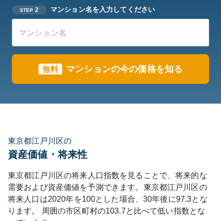
マンション名を入力してください
2
STEP
マンションの今の価格を知る
無料
東京都江戸川区の
資産価値・将来性
東京都
江戸川区
の将来人口指数を見ることで、将来的な
需要および資産価値を予測できます。
東京都
江戸川区
の
将来人口は
2020
年を100とした場合、30年後に
97.3
とな
ります。
周囲の市区町村の
103.7
と比べて
低い
指数とな