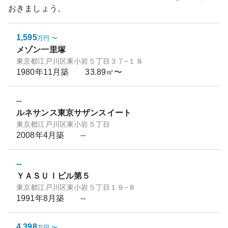
おきましょう。
1,595
万円
〜
メゾン一里塚
東京都江戸川区東小岩５丁目３７−１８
1980年11月
築
33.89㎡〜
--
ルネサンス東京サザンスイート
東京都江戸川区東小岩５丁目
2008年4月
築
--
--
ＹＡＳＵＩビル第５
東京都江戸川区東小岩５丁目１９−８
1991年8月
築
--
4,398
万円
〜