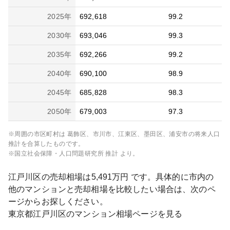
2025
年
692,618
99.2
2030
年
693,046
99.3
2035
年
692,266
99.2
2040
年
690,100
98.9
2045
年
685,828
98.3
2050
年
679,003
97.3
※周囲の市区町村は
葛飾区、市川市、江東区、墨田区、浦安市
の将来人口
推計を合算したものです。
※国立社会保障・人口問題研究所 推計 より。
江戸川区
の売却相場は
5,491
万円 です。具体的に市内の
他のマンションと売却相場を比較したい場合は、次のペ
ージからお探しください。
東京都
江戸川区
のマンション相場ページを見る