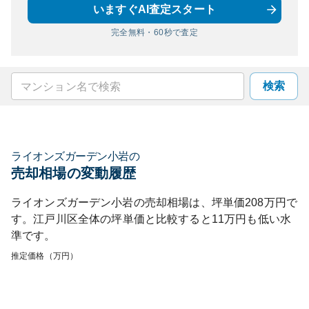
いますぐAI査定スタート
完全無料・60秒で査定
検索
ライオンズガーデン小岩
の
売却相場の変動履歴
ライオンズガーデン小岩
の売却相場は、坪単価
208
万円で
す。
江戸川区
全体の坪単価と比較すると
11
万円も
低い
水
準です。
推定価格（万円）