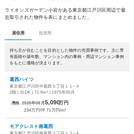
ライオンズガーデン小岩
がある
東京都
江戸川区
周辺で最
近取引された物件を表にまとめました。
居住用
投資用
持ち主が住むことを目的とした物件の売買事例です。
主に専
有面積や築年数、マンション内の事例・周辺マンション事例
をもとに価格が決まります。
葛西ハイツ
東京都江戸川区中葛西５丁目１１−４
2階 | 3LDK | 71.8m² | 1975年05月
5,090
万円
2026年08月
売出
234
万円/坪
71
万円/m²
モアクレスト南葛西
東京都江戸川区南葛西２丁目１２−４