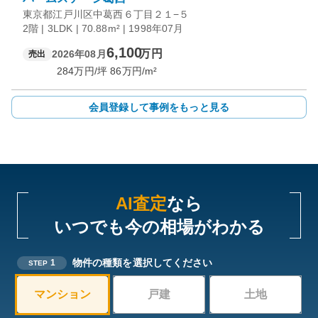
東京都江戸川区中葛西６丁目２１−５
2階 | 3LDK | 70.88m² | 1998年07月
6,100
万円
2026年08月
売出
284
万円/坪
86
万円/m²
会員登録して事例をもっと見る
AI査定
なら
いつでも今の相場がわかる
物件の種類を選択してください
1
STEP
マンション
戸建
土地