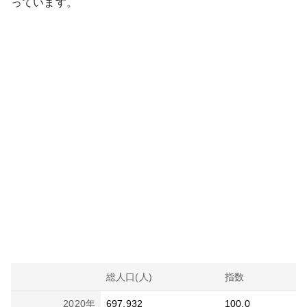
っています。
総人口(人)
指数
2020
年
697,932
100.0