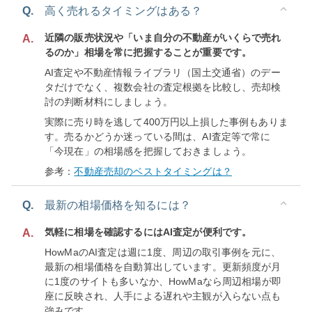
Q.
高く売れるタイミングはある？
近隣の販売状況や「いま自分の不動産がいくらで売れ
A.
るのか」相場を常に把握することが重要です。
AI査定や不動産情報ライブラリ（国土交通省）のデー
タだけでなく、複数会社の査定根拠を比較し、売却検
討の判断材料にしましょう。
実際に売り時を逃して400万円以上損した事例もありま
す。売るかどうか迷っている間は、AI査定等で常に
「今現在」の相場感を把握しておきましょう。
参考：
不動産売却のベストタイミングは？
Q.
最新の相場価格を知るには？
気軽に相場を確認するにはAI査定が便利です。
A.
HowMaのAI査定は週に1度、周辺の取引事例を元に、
最新の相場価格を自動算出しています。更新頻度が月
に1度のサイトも多いなか、HowMaなら周辺相場が即
座に反映され、人手による遅れや主観が入らない点も
強みです。