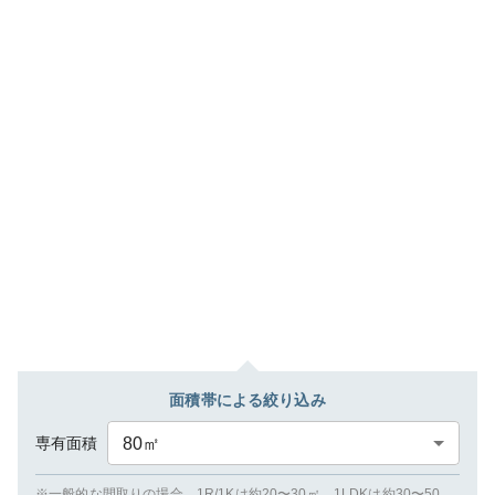
面積帯による絞り込み
専有面積
80
㎡
※一般的な間取りの場合、1R/1Kは約20〜30㎡、1LDKは約30〜50