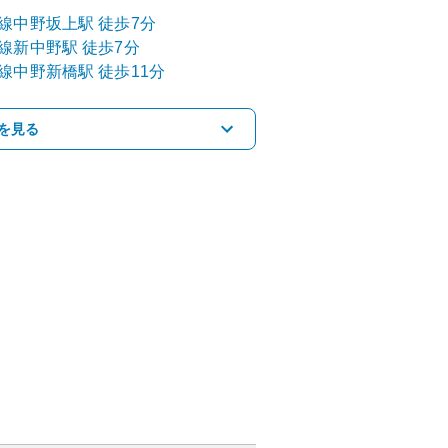
線
中野坂上
駅
徒歩7分
線
新中野
駅
徒歩7分
線
中野新橋
駅
徒歩11分
を見る