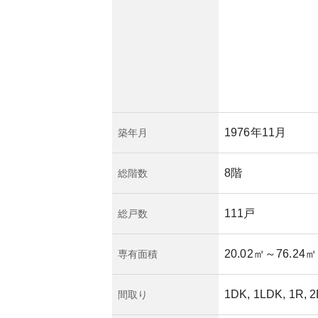
るため災害リスクや
予想されますが、管
ていれば、大きな問
。
1976年11月
築年月
8階
総階数
111戸
総戸数
20.02㎡
～76.24㎡
専有面積
1DK, 1LDK, 1R, 
間取り