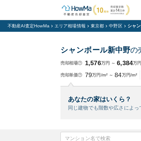
不動産AI査定HowMa
エリア相場情報
東京都
中野区
シャン
シャンボール新中野
の
1,576
6,384
万円
～
万
売却相場
79
84
万円/m²
～
万円/m²
売却単価
あなたの家はいくら？
同じ建物でも階数や広さによっ