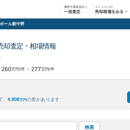
優良不動産会社に
マンションの
一括査定
売却相場をみる
ボール新中野
売却査定・相場情報
円
260
277
万円/坪
～
万円/坪
て、
4,808
の
差があります
万円
検索