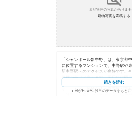
まだ物件の写真がありませ
建物写真を寄稿する
「シャンボール新中野」は、東京都中野
に位置するマンションで、中野駅や
新中野駅へのアクセスが良好です。
便性が高いと言えます。周辺には図
続きを読む
施設が徒歩圏内にあり、暮らしやす
す。一方で、地域全体の雰囲気が落
AIがHowMa独自のデータをもと
には散歩を楽しむことができる場所
外観は、築年数がそれなりに経過し
象を受けるかもしれませんが、管理
合が多く、古さを感じさせない維持
産性に関しては、東京都心に位置す
安定しており、中長期的に見て資産
能性が高いです。