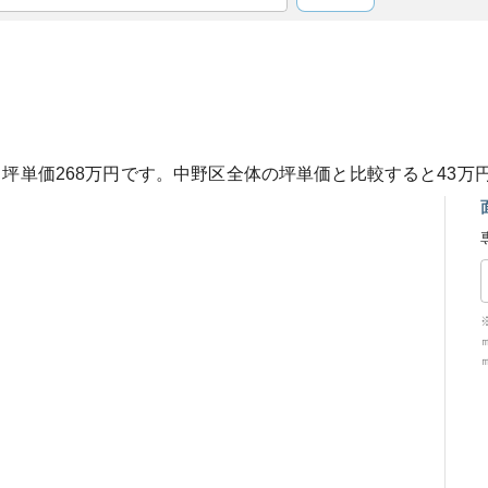
、坪単価
268
万円です。
中野区
全体の坪単価と比較すると
43
万