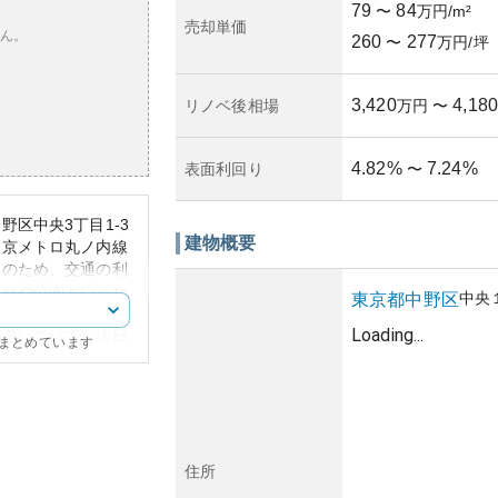
79
84
〜
万円/m²
売却単価
ん。
260
277
〜
万円/坪
3,420
4,180
リノベ後相場
万円
〜
4.82
%
7.24
%
表面利回り
〜
区中央3丁目1-3
建物概要
東京メトロ丸ノ内線
そのため、交通の利
書館や公園といった
中央
東京都
中野区
い環境が整っていま
Loading...
ち着いていて、休日
にまとめています
が豊富です。
ており、レトロな印
状況が良好である場
がされています。資
る分、土地の価値が
価値が保持される可
住所