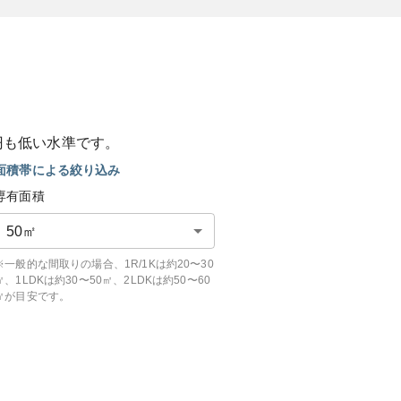
円も
低い
水準です。
面積帯による絞り込み
専有面積
50
㎡
※一般的な間取りの場合、1R/1Kは約20〜30
㎡、1LDKは約30〜50㎡、2LDKは約50〜60
㎡が目安です。