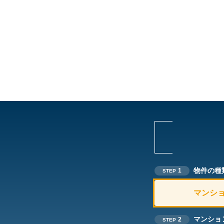
物件の種
1
STEP
マンシ
マンショ
2
STEP