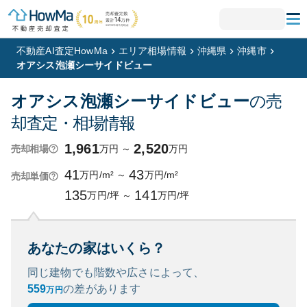
不動産AI査定HowMa
エリア相場情報
沖縄県
沖縄市
オアシス泡瀬シーサイドビュー
オアシス泡瀬シーサイドビュー
の売
却査定・相場情報
1,961
2,520
万円
～
万円
売却相場
41
43
万円/m²
～
万円/m²
売却単価
135
141
万円/坪
～
万円/坪
あなたの家はいくら？
同じ建物でも階数や広さによって、
559
の
差があります
万円