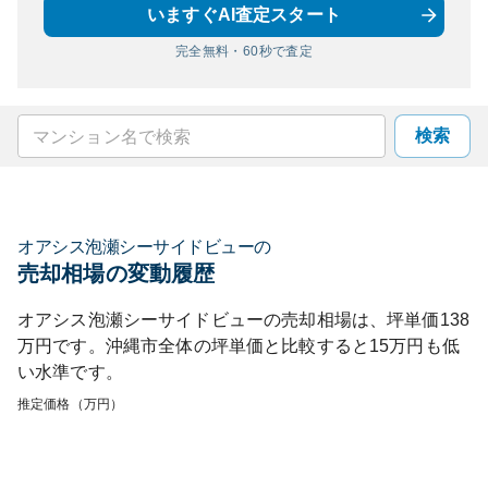
いますぐAI査定スタート
完全無料・60秒で査定
検索
オアシス泡瀬シーサイドビュー
の
売却相場の変動履歴
オアシス泡瀬シーサイドビュー
の売却相場は、坪単価
138
万円です。
沖縄市
全体の坪単価と比較すると
15
万円も
低
い
水準です。
推定価格（万円）