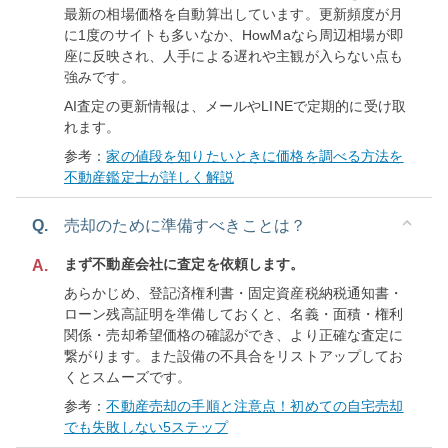
最新の相場価格を自動算出しています。更新頻度が月
に1度のサイトも多いなか、HowMaなら周辺相場が即
座に反映され、人手による遅れや主観が入らない点も
強みです。
AI査定の更新情報は、メールやLINEで定期的に受け取
れます。
参考：
家の値段を知りたいときに価格を調べる方法を
不動産鑑定士が詳しく解説
Q.
売却のために準備すべきことは？
まず不動産会社に査定を依頼します。
A.
あらかじめ、登記済権利書・固定資産税納税通知書・
ローン残高証明を準備しておくと、名義・面積・権利
関係・売却希望価格の確認ができ、より正確な査定に
繋がります。また設備の不具合をリストアップしてお
くとスムーズです。
参考：
不動産売却の手順と注意点！初めての自宅売却
でも失敗しない5ステップ