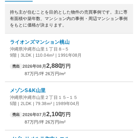
持ち主が住むことを目的とした物件の売買事例です。
主に専
有面積や築年数、マンション内の事例・周辺マンション事例
をもとに価格が決まります。
ライオンズマンション桃山
沖縄県沖縄市山里１丁目８−５
9階 | 3LDK | 110.04m² | 1991年08月
2,880
万円
2026年08月
売出
87
万円/坪
26
万円/m²
メゾンS&K山里
沖縄県沖縄市山里２丁目１５−１５
5階 | 2LDK | 79.38m² | 1989年04月
2,100
万円
2026年07月
売出
87
万円/坪
26
万円/m²