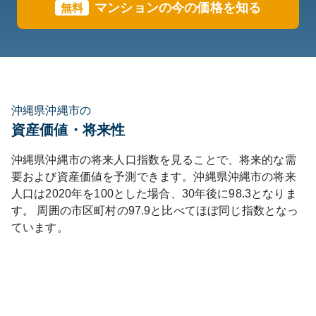
マンションの今の価格を知る
無料
沖縄県沖縄市の
資産価値・将来性
沖縄県
沖縄市
の将来人口指数を見ることで、将来的な需
要および資産価値を予測できます。
沖縄県
沖縄市
の将来
人口は
2020
年を100とした場合、30年後に
98.3
となりま
す。
周囲の市区町村の
97.9
と比べて
ほぼ同じ
指数となっ
ています。