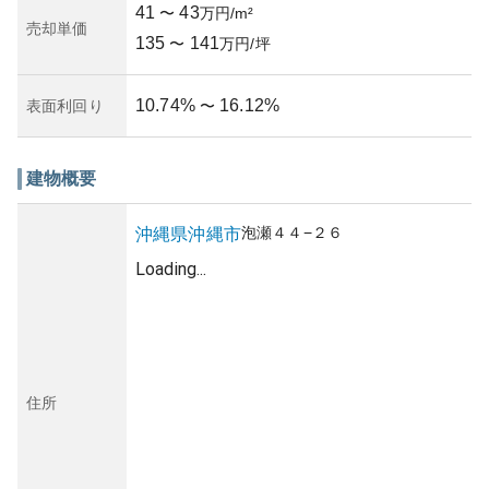
41
43
〜
万円/m²
売却単価
135
141
〜
万円/坪
10.74
%
16.12
%
表面利回り
〜
建物概要
泡瀬
４４−２６
沖縄県
沖縄市
Loading...
住所