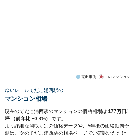
売出事例
このマンション
ゆいレールてだこ浦西駅の
マンション相場
現在の
てだこ浦西
駅のマンションの価格相場は
177
万円/
坪 （前年比
+0.3%
）
です。
より詳細な間取り別の価格データや、5年後の価格動向予
測は、次の
てだこ浦西
駅の相場ページでご確認いただけ