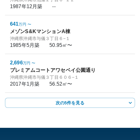
1987年12月
築
--
641
万円
〜
メゾンS&KマンションA棟
沖縄県沖縄市与儀３丁目６−１
1985年5月
築
50.95㎡〜
2,696
万円
〜
プレミアムコートアワセベイ公園通り
沖縄県沖縄市与儀３丁目６０６−１
2017年1月
築
56.52㎡〜
次の5件を見る