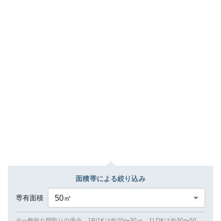
面積帯による絞り込み
専有面積
50
㎡
※一般的な間取りの場合、1R/1Kは約20〜30㎡、1LDKは約30〜50