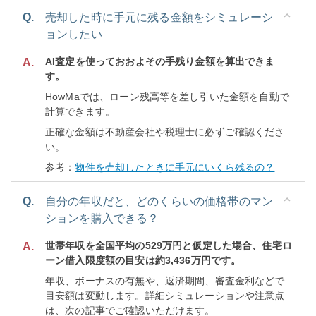
Q.
売却した時に手元に残る金額をシミュレーシ
ョンしたい
AI査定を使っておおよその手残り金額を算出できま
A.
す。
HowMaでは、ローン残高等を差し引いた金額を自動で
計算できます。
正確な金額は不動産会社や税理士に必ずご確認くださ
い。
参考：
物件を売却したときに手元にいくら残るの？
Q.
自分の年収だと、どのくらいの価格帯のマン
ションを購入できる？
世帯年収を全国平均の529万円と仮定した場合、住宅ロ
A.
ーン借入限度額の目安は約3,436万円です。
年収、ボーナスの有無や、返済期間、審査金利などで
目安額は変動します。詳細シミュレーションや注意点
は、次の記事でご確認いただけます。