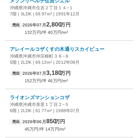
メゾンリベルテ住吉シエル
沖縄県沖縄市住吉２丁目１４−１
7階 | 3LDK | 69.97m² | 1991年12月
2,800
万円
2026年07月
売出
132
万円/坪
40
万円/m²
アレイールコザくすの木通りスカイビュー
沖縄県沖縄市仲宗根町３８−８
5階 | 2LDK | 69.13m² | 2012年08月
3,180
万円
2026年07月
売出
152
万円/坪
46
万円/m²
ライオンズマンションコザ
沖縄県沖縄市美里１丁目２−５
6階 | 2LDK | 61.77m² | 1988年07月
850
万円
2026年06月
売出
45
万円/坪
14
万円/m²