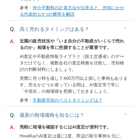
参考：
仲介手数料の計算方法や注意点と、売却にかか
る代表的な4つの費用を解説
Q.
高く売れるタイミングはある？
近隣の販売状況や「いま自分の不動産がいくらで売れ
A.
るのか」相場を常に把握することが重要です。
AI査定や不動産情報ライブラリ（国土交通省）のデー
タだけでなく、複数会社の査定根拠を比較し、売却検
討の判断材料にしましょう。
実際に売り時を逃して400万円以上損した事例もありま
す。売るかどうか迷っている間は、AI査定等で常に
「今現在」の相場感を把握しておきましょう。
参考：
不動産売却のベストタイミングは？
Q.
最新の相場価格を知るには？
気軽に相場を確認するにはAI査定が便利です。
A.
HowMaのAI査定は週に1度、周辺の取引事例を元に、