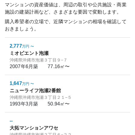
マンションの資産価値は、周辺の取引や公共施設・商業
施設の建築計画など、さまざまな要因で変動します。
購入希望者の立場で、近隣マンションの相場を確認して
おきましょう。
2,777
万円
〜
ミオビエント泡瀬
沖縄県沖縄市泡瀬３丁目９−７
2007年6月
築
77.16㎡〜
1,647
万円
〜
ニューライフ泡瀬2番館
沖縄県沖縄市泡瀬３丁目２１−５
1993年3月
築
50.94㎡〜
--
大拓マンションアワセ
沖縄県沖縄市泡瀬２丁目６−２２