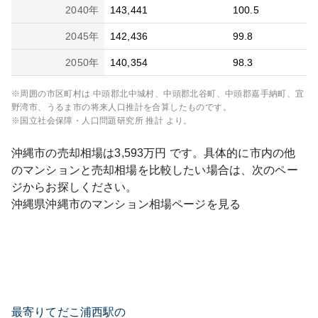
2040
年
143,441
100.5
2045
年
142,436
99.8
2050
年
140,354
98.3
※周囲の市区町村は
中頭郡北中城村、中頭郡北谷町、中頭郡嘉手納町、宜
野湾市、うるま市
の将来人口推計を合算したものです。
※国立社会保障・人口問題研究所 推計 より。
沖縄市
の売却相場は
3,593
万円 です。具体的に市内の他
のマンションと売却相場を比較したい場合は、次のペー
ジからお探しください。
沖縄県
沖縄市
のマンション相場ページを見る
最寄りてだこ浦西駅の