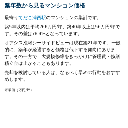
築年数から見るマンション価格
最寄り
てだこ浦西
駅
のマンションの集計です。
築5年以内は平均266万円/坪、築40年以上は56万円/坪で
す。その差は78.9%となっています。
オアシス泡瀬シーサイドビュー
は現在築
21
年です。一般
的に、築年が経過すると価格は低下する傾向にありま
す。その一方で、大規模修繕をきっかけに管理費・修繕
積立金は上がることもあります。
売却を検討している人は、なるべく早めの行動をおすす
めします。
坪単価（万円/坪）