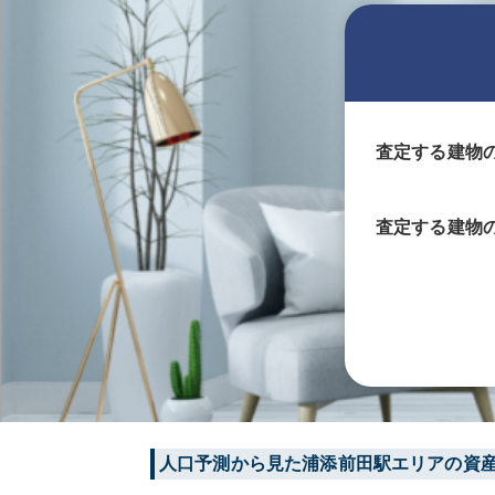
査定する建物
査定する
建物
人口予測から見た
浦添前田
駅エリアの資