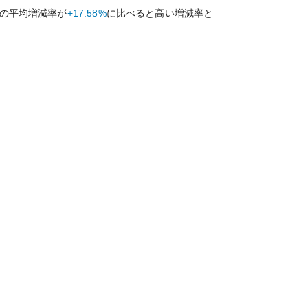
の平均増減率が
+17.58%
に比べると
高い
増減率と