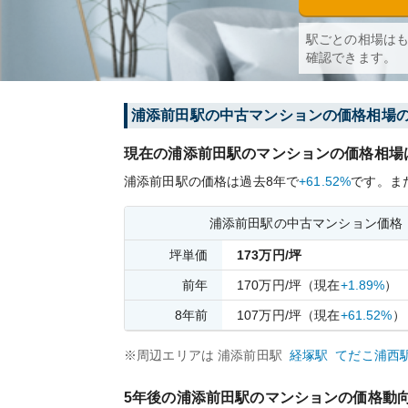
駅ごとの相場は
確認できます。
浦添前田
駅の中古マンションの価格相場
現在の
浦添前田
駅のマンションの価格相場
浦添前田
駅の価格は過去
8
年で
+61.52%
です。
ま
浦添前田
駅の中古マンション価格
坪単価
173
万円/坪
前年
170
万円/坪
（現在
+1.89%
）
8
年前
107
万円/坪
（現在
+61.52%
）
※周辺エリアは
浦添前田
駅
経塚
駅
てだこ浦西
5年後の
浦添前田
駅のマンションの価格動