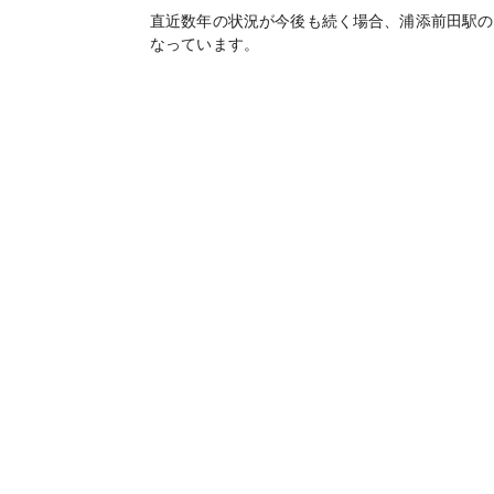
直近数年の状況が今後も続く場合、
浦添前田
駅の
なっています。