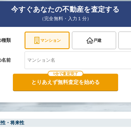
今すぐあなたの不動産を査定する
（完全無料・入力１分）
の種類
マンション
戸建
の
名前
1分で査定完了
とりあえず無料査定を始める
産性・将来性