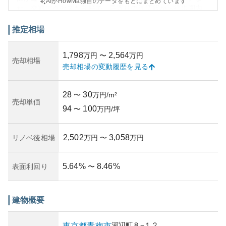
AIがHowMa独自のデータをもとにまとめています
た、交通アクセスも良好で、最寄りの河辺駅から徒歩圏内
にあります。
外観は現代的でスタイリッシュなデザインが特徴で、都市
推定相場
部にありながら落ち着いた住宅地域の雰囲気を醸し出して
います。資産性の面では、東京の郊外としては安定した人
1,798
2,564
万円
〜
万円
気を持ち、投資物件としても一定の価値を維持しやすい立
売却相場
売却相場の変動履歴を見る
地です。
所有リスクについては、一般的なマンションリスク（維持
費の上昇や大規模修繕の必要性など）の範囲内に留まりま
28
30
〜
万円/m²
すが、築年数として15年程度経過しているため、将来的に
売却単価
94
100
大規模修繕の計画などを確認しておくことが推奨されま
〜
万円/坪
す。管理状況については、通常は外部に全面委託されてい
るようで、これによって住人の手間は軽減されています。
2,502
3,058
リノベ後相場
万円
〜
万円
5.64
%
8.46
%
表面利回り
〜
建物概要
河辺町
８−１２
東京都
青梅市