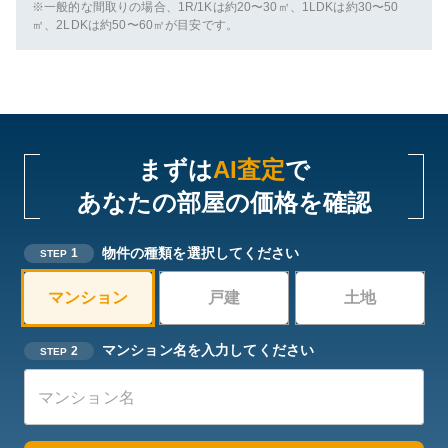
※一般的な間取りの場合、1R/1Kは約20〜30㎡、1LDKは約30〜50
㎡、2LDKは約50〜60㎡が目安です。
まずは
AI査定
で
あなたの部屋の価格を確認
物件の種類を選択してください
1
STEP
マンション
戸建
土地
マンション名を入力してください
2
STEP