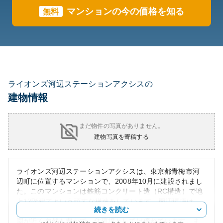
マンションの今の価格を知る
無料
ライオンズ河辺ステーションアクシスの
建物情報
まだ物件の写真がありません。
建物写真を寄稿する
ライオンズ河辺ステーションアクシスは、東京都青梅市河
辺町に位置するマンションで、2008年10月に建設されまし
た。このマンションは鉄筋コンクリート造（RC構造）で地
上12階建てという頑丈な構造をしています。周辺環境は、
続きを読む
ショッピングやグルメ、文化施設が充実しており、川や公
園が近く自然も豊かで、住環境としては優れています。ま