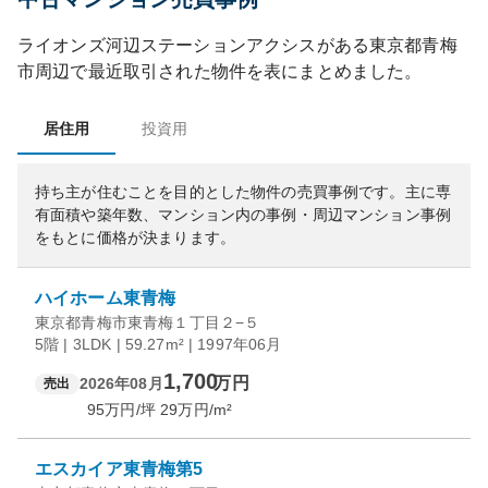
ライオンズ河辺ステーションアクシス
がある
東京都
青梅
市
周辺で最近取引された物件を表にまとめました。
居住用
投資用
持ち主が住むことを目的とした物件の売買事例です。
主に専
有面積や築年数、マンション内の事例・周辺マンション事例
をもとに価格が決まります。
ハイホーム東青梅
東京都青梅市東青梅１丁目２−５
5階 | 3LDK | 59.27m² | 1997年06月
1,700
万円
2026年08月
売出
95
万円/坪
29
万円/m²
エスカイア東青梅第5