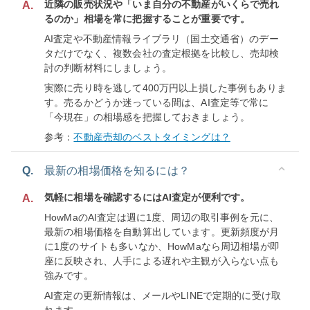
近隣の販売状況や「いま自分の不動産がいくらで売れ
A.
るのか」相場を常に把握することが重要です。
AI査定や不動産情報ライブラリ（国土交通省）のデー
タだけでなく、複数会社の査定根拠を比較し、売却検
討の判断材料にしましょう。
実際に売り時を逃して400万円以上損した事例もありま
す。売るかどうか迷っている間は、AI査定等で常に
「今現在」の相場感を把握しておきましょう。
参考：
不動産売却のベストタイミングは？
Q.
最新の相場価格を知るには？
気軽に相場を確認するにはAI査定が便利です。
A.
HowMaのAI査定は週に1度、周辺の取引事例を元に、
最新の相場価格を自動算出しています。更新頻度が月
に1度のサイトも多いなか、HowMaなら周辺相場が即
座に反映され、人手による遅れや主観が入らない点も
強みです。
AI査定の更新情報は、メールやLINEで定期的に受け取