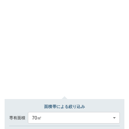
面積帯による絞り込み
専有面積
70
㎡