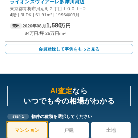
ライオンズヴィアーレ多摩川河辺
東京都青梅市河辺町２丁目１００１−２
4階 | 3LDK | 61.91m² | 1996年03月
1,580
万円
2026年08月
売出
84
万円/坪
26
万円/m²
会員登録して事例をもっと見る
AI査定
なら
いつでも今の相場がわかる
物件の種類を選択してください
1
STEP
マンション
戸建
土地