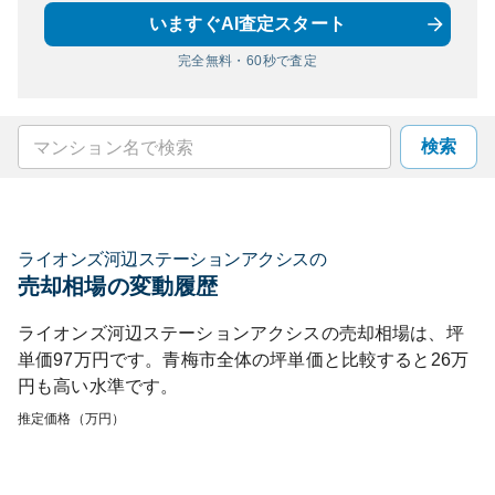
いますぐAI査定スタート
完全無料・60秒で査定
検索
ライオンズ河辺ステーションアクシス
の
売却相場の変動履歴
ライオンズ河辺ステーションアクシス
の売却相場は、坪
単価
97
万円です。
青梅市
全体の坪単価と比較すると
26
万
円も
高い
水準です。
推定価格（万円）