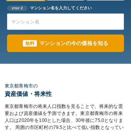
マンション名を入力してください
2
STEP
マンションの今の価格を知る
無料
東京都青梅市の
資産価値・将来性
東京都
青梅市
の将来人口指数を見ることで、将来的な需
要および資産価値を予測できます。
東京都
青梅市
の将来
人口は
2020
年を100とした場合、30年後に
75.0
となりま
す。
周囲の市区町村の
79.5
と比べて
低い
指数となってい