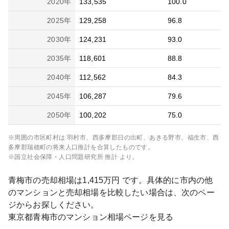
2020
年
133,535
100.0
2025
年
129,258
96.8
2030
年
124,231
93.0
2035
年
118,601
88.8
2040
年
112,562
84.3
2045
年
106,287
79.6
2050
年
100,202
75.0
※周囲の市区町村は
羽村市、西多摩郡日の出町、あきる野市、福生市、西
多摩郡瑞穂町
の将来人口推計を合算したものです。
※国立社会保障・人口問題研究所 推計 より。
青梅市
の売却相場は
1,415
万円 です。具体的に市内の他
のマンションと売却相場を比較したい場合は、次のペー
ジからお探しください。
東京都
青梅市
のマンション相場ページを見る