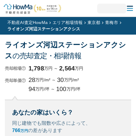
不動産AI査定HowMa
エリア相場情報
東京都
青梅市
ライオンズ河辺ステーションアクシス
ライオンズ河辺ステーションアクシ
ス
の売却査定・相場情報
1,798
2,564
万円
～
万円
売却相場
28
30
万円/m²
～
万円/m²
売却単価
94
100
万円/坪
～
万円/坪
あなたの家はいくら？
同じ建物でも階数や広さによって、
766
の
差があります
万円