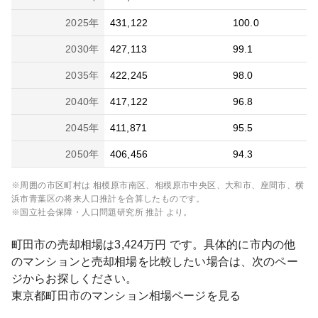
2025
年
431,122
100.0
2030
年
427,113
99.1
2035
年
422,245
98.0
2040
年
417,122
96.8
2045
年
411,871
95.5
2050
年
406,456
94.3
※周囲の市区町村は
相模原市南区、相模原市中央区、大和市、座間市、横
浜市青葉区
の将来人口推計を合算したものです。
※国立社会保障・人口問題研究所 推計 より。
町田市
の売却相場は
3,424
万円 です。具体的に市内の他
のマンションと売却相場を比較したい場合は、次のペー
ジからお探しください。
東京都
町田市
のマンション相場ページを見る