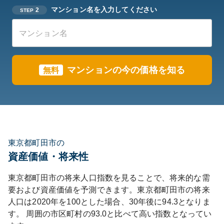
マンション名を入力してください
2
STEP
マンションの今の価格を知る
無料
東京都町田市の
資産価値・将来性
東京都
町田市
の将来人口指数を見ることで、将来的な需
要および資産価値を予測できます。
東京都
町田市
の将来
人口は
2020
年を100とした場合、30年後に
94.3
となりま
す。
周囲の市区町村の
93.0
と比べて
高い
指数となってい