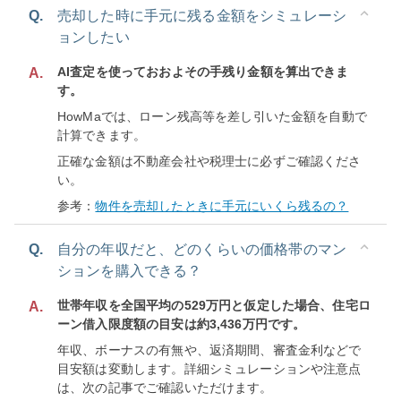
Q.
売却した時に手元に残る金額をシミュレーシ
ョンしたい
AI査定を使っておおよその手残り金額を算出できま
A.
す。
HowMaでは、ローン残高等を差し引いた金額を自動で
計算できます。
正確な金額は不動産会社や税理士に必ずご確認くださ
い。
参考：
物件を売却したときに手元にいくら残るの？
Q.
自分の年収だと、どのくらいの価格帯のマン
ションを購入できる？
世帯年収を全国平均の529万円と仮定した場合、住宅ロ
A.
ーン借入限度額の目安は約3,436万円です。
年収、ボーナスの有無や、返済期間、審査金利などで
目安額は変動します。詳細シミュレーションや注意点
は、次の記事でご確認いただけます。