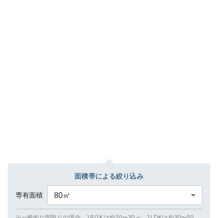
面積帯による絞り込み
専有面積
80
㎡
※一般的な間取りの場合、1R/1Kは約20〜30㎡、1LDKは約30〜50