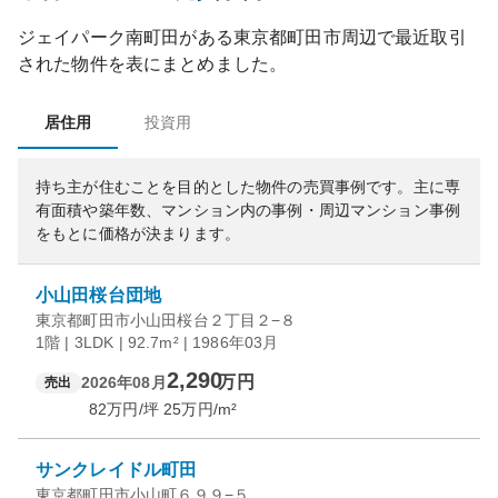
ジェイパーク南町田
がある
東京都
町田市
周辺で最近取引
された物件を表にまとめました。
居住用
投資用
持ち主が住むことを目的とした物件の売買事例です。
主に専
有面積や築年数、マンション内の事例・周辺マンション事例
をもとに価格が決まります。
小山田桜台団地
東京都町田市小山田桜台２丁目２−８
1階 | 3LDK | 92.7m² | 1986年03月
2,290
万円
2026年08月
売出
82
万円/坪
25
万円/m²
サンクレイドル町田
東京都町田市小山町６９９−５