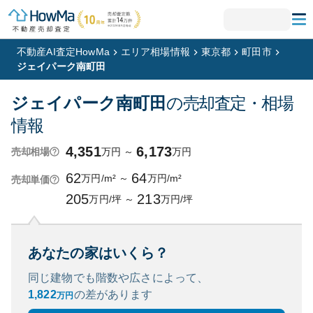
不動産AI査定HowMa
エリア相場情報
東京都
町田市
ジェイパーク南町田
ジェイパーク南町田
の売却査定・相場
情報
4,351
6,173
万円
～
万円
売却相場
62
64
万円/m²
～
万円/m²
売却単価
205
213
万円/坪
～
万円/坪
あなたの家はいくら？
同じ建物でも階数や広さによって、
1,822
の
差があります
万円