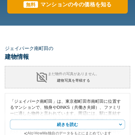
マンションの今の価格を知る
無料
ジェイパーク南町田の
建物情報
まだ物件の写真がありません。
建物写真を寄稿する
「ジェイパーク南町田」は、東京都町田市南町田に位置す
るマンションで、独身やDINKS（共働き夫婦）、ファミリ
ーに適した物件と言われています。周辺には、駅に直結す
るタワーマンションの建設が進行中で、今後地域はさらに
続きを読む
活気づく見通しです。この立地は、交通の便に優れている
だけでなく、将来的な開発により住環境が向上する期待が
AIがHowMa独自のデータをもとにまとめています