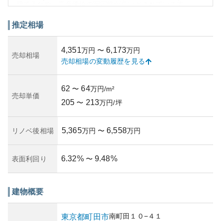
持てるため、資産価値の安定性が高いとされています。
マンションの外観は、現代的でスタイリッシュなデザイン
が特徴です。住み心地を高めるための良好な管理体制が敷
推定相場
かれていることも、マンションの高魅力に寄与していま
す。しかし、資産性に関しては、近隣開発の進展による競
4,351
6,173
万円
〜
万円
争激化のリスクもあり、価値の変動が伴う可能性があるた
売却相場
売却相場の変動履歴を見る
め、所有者としてはその点に注意が必要です。また、築年
数が経るにつれ、修繕やメンテナンスの必要性が増す可能
性があるため、長期的な視点で所有計画を立てることが賢
62
64
〜
万円/m²
明です。
売却単価
205
213
〜
万円/坪
5,365
6,558
リノベ後相場
万円
〜
万円
6.32
%
9.48
%
表面利回り
〜
建物概要
南町田
１０−４１
東京都
町田市