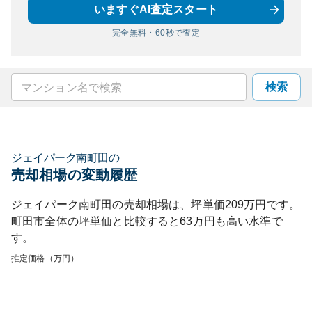
いますぐAI査定スタート
完全無料・60秒で査定
検索
ジェイパーク南町田
の
売却相場の変動履歴
ジェイパーク南町田
の売却相場は、坪単価
209
万円です。
町田市
全体の坪単価と比較すると
63
万円も
高い
水準で
す。
推定価格（万円）