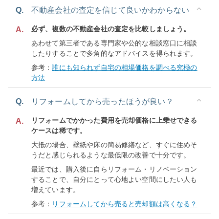
Q.
不動産会社の査定を信じて良いかわからない
必ず、複数の不動産会社の査定を比較しましょう。
A.
あわせて第三者である専門家や公的な相談窓口に相談
したりすることで多角的なアドバイスを得られます。
参考：
誰にも知られず自宅の相場価格を調べる究極の
方法
Q.
リフォームしてから売ったほうが良い？
リフォームでかかった費用を売却価格に上乗せできる
A.
ケースは稀です。
大抵の場合、壁紙や床の簡易修繕など、すぐに住めそ
うだと感じられるような最低限の改善で十分です。
最近では、購入後に自らリフォーム・リノベーション
することで、自分にとって心地よい空間にしたい人も
増えています。
参考：
リフォームしてから売ると売却額は高くなる？