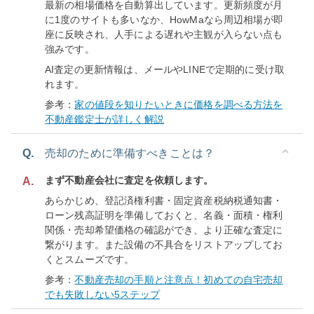
最新の相場価格を自動算出しています。更新頻度が月
に1度のサイトも多いなか、HowMaなら周辺相場が即
座に反映され、人手による遅れや主観が入らない点も
強みです。
AI査定の更新情報は、メールやLINEで定期的に受け取
れます。
参考：
家の値段を知りたいときに価格を調べる方法を
不動産鑑定士が詳しく解説
Q.
売却のために準備すべきことは？
まず不動産会社に査定を依頼します。
A.
あらかじめ、登記済権利書・固定資産税納税通知書・
ローン残高証明を準備しておくと、名義・面積・権利
関係・売却希望価格の確認ができ、より正確な査定に
繋がります。また設備の不具合をリストアップしてお
くとスムーズです。
参考：
不動産売却の手順と注意点！初めての自宅売却
でも失敗しない5ステップ