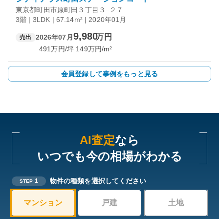
東京都町田市原町田３丁目３−２７
3階 | 3LDK | 67.14m² | 2020年01月
9,980
万円
2026年07月
売出
491
万円/坪
149
万円/m²
会員登録して事例をもっと見る
AI査定
なら
いつでも今の相場がわかる
物件の種類を選択してください
1
STEP
マンション
戸建
土地