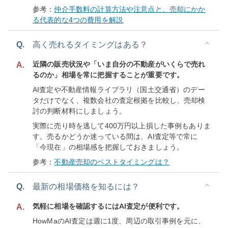
参考：
仲介手数料の計算方法や注意点と、売却にかか
る代表的な4つの費用を解説
Q.
高く売れるタイミングはある？
近隣の販売状況や「いま自分の不動産がいくらで売れ
A.
るのか」相場を常に把握することが重要です。
AI査定や不動産情報ライブラリ（国土交通省）のデー
タだけでなく、複数会社の査定根拠を比較し、売却検
討の判断材料にしましょう。
実際に売り時を逃して400万円以上損した事例もありま
す。売るかどうか迷っている間は、AI査定等で常に
「今現在」の相場感を把握しておきましょう。
参考：
不動産売却のベストタイミングは？
Q.
最新の相場価格を知るには？
気軽に相場を確認するにはAI査定が便利です。
A.
HowMaのAI査定は週に1度、周辺の取引事例を元に、