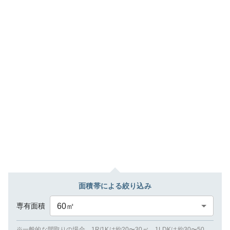
面積帯による絞り込み
専有面積
60
㎡
※一般的な間取りの場合、1R/1Kは約20〜30㎡、1LDKは約30〜50