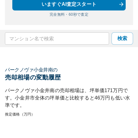
いますぐAI査定スタート
完全無料・60秒で査定
検索
パークノヴァ小金井南
の
売却相場の変動履歴
パークノヴァ小金井南
の売却相場は、坪単価
171
万円で
す。
小金井市
全体の坪単価と比較すると
46
万円も
低い
水
準です。
推定価格（万円）