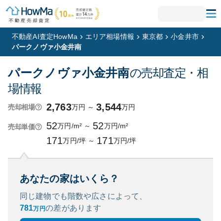
不動産AI査定HowMa
エリア相場情報
東京都
小金井市
パークノヴァ小金井南
パークノヴァ小金井南
の売却査定・相
場情報
2,763
3,544
万円
～
万円
売却相場
52
52
万円/m²
～
万円/m²
売却単価
171
171
万円/坪
～
万円/坪
あなたの家はいくら？
同じ建物でも階数や広さによって、
781
の
差があります
万円