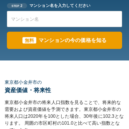
マンション名を入力してください
2
STEP
マンションの今の価格を知る
無料
東京都小金井市の
資産価値・将来性
東京都
小金井市
の将来人口指数を見ることで、将来的な
需要および資産価値を予測できます。
東京都
小金井市
の
将来人口は
2020
年を100とした場合、30年後に
102.3
とな
ります。
周囲の市区町村の
101.0
と比べて
高い
指数とな