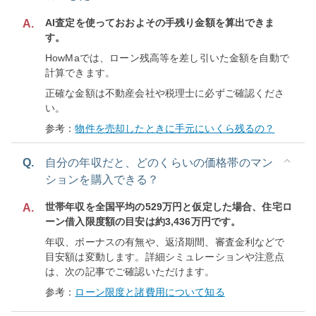
AI査定を使っておおよその手残り金額を算出できま
A.
す。
HowMaでは、ローン残高等を差し引いた金額を自動で
計算できます。
正確な金額は不動産会社や税理士に必ずご確認くださ
い。
参考：
物件を売却したときに手元にいくら残るの？
Q.
自分の年収だと、どのくらいの価格帯のマン
ションを購入できる？
世帯年収を全国平均の529万円と仮定した場合、住宅ロ
A.
ーン借入限度額の目安は約3,436万円です。
年収、ボーナスの有無や、返済期間、審査金利などで
目安額は変動します。詳細シミュレーションや注意点
は、次の記事でご確認いただけます。
参考：
ローン限度と諸費用について知る