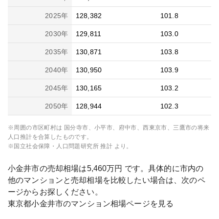
2025
年
128,382
101.8
2030
年
129,811
103.0
2035
年
130,871
103.8
2040
年
130,950
103.9
2045
年
130,165
103.2
2050
年
128,944
102.3
※周囲の市区町村は
国分寺市、小平市、府中市、西東京市、三鷹市
の将来
人口推計を合算したものです。
※国立社会保障・人口問題研究所 推計 より。
小金井市
の売却相場は
5,460
万円 です。具体的に市内の
他のマンションと売却相場を比較したい場合は、次のペ
ージからお探しください。
東京都
小金井市
のマンション相場ページを見る