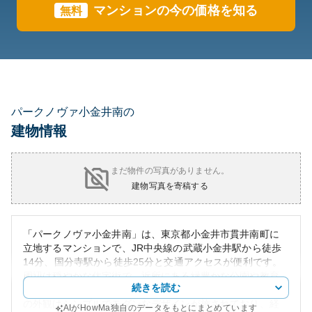
マンションの今の価格を知る
無料
パークノヴァ小金井南の
建物情報
まだ物件の写真がありません。
建物写真を寄稿する
「パークノヴァ小金井南」は、東京都小金井市貫井南町に
立地するマンションで、JR中央線の武蔵小金井駅から徒歩
14分、国分寺駅から徒歩25分と交通アクセスが便利です。
周辺は穏やかな住宅街で、近所にある緑豊かな公園や教育
続きを読む
施設、商業施設が生活利便性を高めています。マンション
の外観はシンプルでモダンなデザインが施されており、経
AIがHowMa独自のデータをもとにまとめています