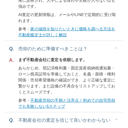
座に反映され、人手による遅れや主観が入らない点も
強みです。
AI査定の更新情報は、メールやLINEで定期的に受け取
れます。
参考：
家の値段を知りたいときに価格を調べる方法を
不動産鑑定士が詳しく解説
Q.
売却のために準備すべきことは？
まず不動産会社に査定を依頼します。
A.
あらかじめ、登記済権利書・固定資産税納税通知書・
ローン残高証明を準備しておくと、名義・面積・権利
関係・売却希望価格の確認ができ、より正確な査定に
繋がります。また設備の不具合をリストアップしてお
くとスムーズです。
参考：
不動産売却の手順と注意点！初めての自宅売却
でも失敗しない5ステップ
Q.
不動産会社の査定を信じて良いかわからない