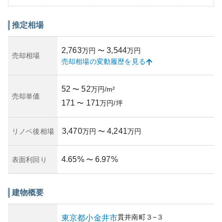
年により多少の古さを感じるものの、手入れが行き届いて
います。築年数は不明ですが、管理状況は現地の状況に応
じた修繕が適切に行われていると推測されます。資産価値
推定相場
は、都心へのアクセスの良さや自然環境の調和により安定
しています。しかし、人口動態の変化や市場の経済動向が
2,763
3,544
万円
〜
万円
所有リスクを左右することも考慮が必要です。高すぎない
売却相場
売却相場の変動履歴を見る
立地条件により、値下がりリスクを一定程度抑えることが
可能です。
52
52
〜
万円/m²
売却単価
171
171
〜
万円/坪
3,470
4,241
リノベ後相場
万円
〜
万円
4.65
%
6.97
%
表面利回り
〜
建物概要
貫井南町
３−３
東京都
小金井市