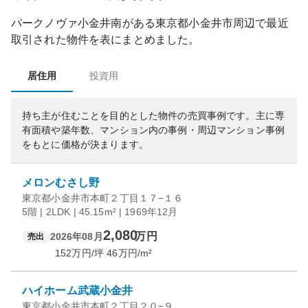
パークノヴァ小金井南
がある
東京都
小金井市
周辺で最近
取引された物件を表にまとめました。
居住用
投資用
持ち主が住むことを目的とした物件の売買事例です。
主に専
有面積や築年数、マンション内の事例・周辺マンション事例
をもとに価格が決まります。
メロンむさし野
東京都小金井市本町２丁目１７−１６
5階 | 2LDK | 45.15m² | 1969年12月
2,080
万円
2026年08月
売出
152
万円/坪
46
万円/m²
ハイホーム武蔵小金井
東京都小金井市本町２丁目２０−９