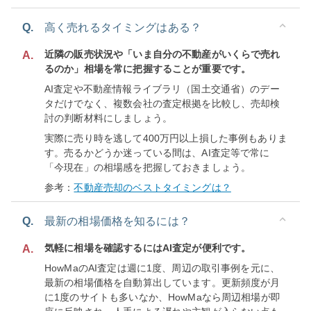
Q.
高く売れるタイミングはある？
近隣の販売状況や「いま自分の不動産がいくらで売れ
A.
るのか」相場を常に把握することが重要です。
AI査定や不動産情報ライブラリ（国土交通省）のデー
タだけでなく、複数会社の査定根拠を比較し、売却検
討の判断材料にしましょう。
実際に売り時を逃して400万円以上損した事例もありま
す。売るかどうか迷っている間は、AI査定等で常に
「今現在」の相場感を把握しておきましょう。
参考：
不動産売却のベストタイミングは？
Q.
最新の相場価格を知るには？
気軽に相場を確認するにはAI査定が便利です。
A.
HowMaのAI査定は週に1度、周辺の取引事例を元に、
最新の相場価格を自動算出しています。更新頻度が月
に1度のサイトも多いなか、HowMaなら周辺相場が即