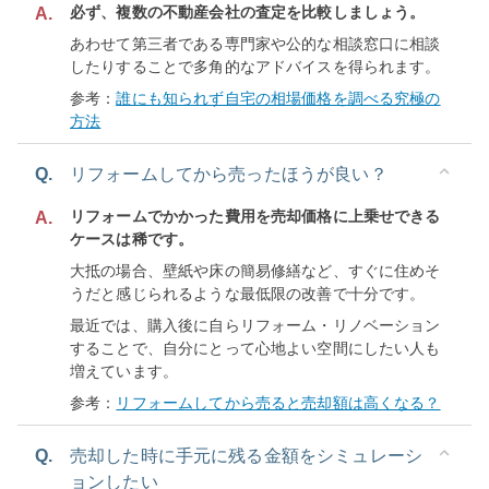
必ず、複数の不動産会社の査定を比較しましょう。
A.
あわせて第三者である専門家や公的な相談窓口に相談
したりすることで多角的なアドバイスを得られます。
参考：
誰にも知られず自宅の相場価格を調べる究極の
方法
Q.
リフォームしてから売ったほうが良い？
リフォームでかかった費用を売却価格に上乗せできる
A.
ケースは稀です。
大抵の場合、壁紙や床の簡易修繕など、すぐに住めそ
うだと感じられるような最低限の改善で十分です。
最近では、購入後に自らリフォーム・リノベーション
することで、自分にとって心地よい空間にしたい人も
増えています。
参考：
リフォームしてから売ると売却額は高くなる？
Q.
売却した時に手元に残る金額をシミュレーシ
ョンしたい