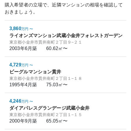
購入希望者の立場で、近隣マンションの相場を確認して
おきましょう。
3,860
万円
〜
ライオンズマンション武蔵小金井フォレストガーデン
東京都小金井市貫井南町２丁目９−２１
2003年6月
築
60.62㎡〜
4,729
万円
〜
ビーグルマンション貫井
東京都小金井市貫井南町２丁目１−１８
1995年4月
築
75.03㎡〜
4,246
万円
〜
ダイアパレスグランデージ武蔵小金井
東京都小金井市貫井南町２丁目１−１５
2000年9月
築
65.05㎡〜