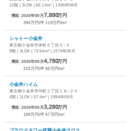
12階 | 3LDK | 66.14m² | 1996年08月
7,880
万円
2026年08月
売出
394
万円/坪
119
万円/m²
シャトー小金井
東京都小金井市本町６丁目５−３
9階 | 3LDK | 73.64m² | 1974年05月
4,780
万円
2026年08月
売出
215
万円/坪
65
万円/m²
小金井ハイム
東京都小金井市中町２丁目１８−２０
4階 | 2LDK | 57.4m² | 1994年09月
3,280
万円
2026年08月
売出
189
万円/坪
57
万円/m²
プラウドタワー武蔵小金井クロス