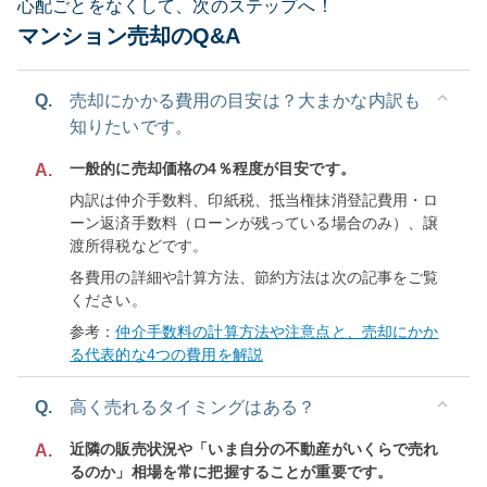
心配ごとをなくして、次のステップへ！
マンション売却のQ&A
Q.
売却にかかる費用の目安は？大まかな内訳も
知りたいです。
一般的に売却価格の4％程度が目安です。
A.
内訳は仲介手数料、印紙税、抵当権抹消登記費用・ロ
ーン返済手数料（ローンが残っている場合のみ）、譲
渡所得税などです。
各費用の詳細や計算方法、節約方法は次の記事をご覧
ください。
参考：
仲介手数料の計算方法や注意点と、売却にかか
る代表的な4つの費用を解説
Q.
高く売れるタイミングはある？
近隣の販売状況や「いま自分の不動産がいくらで売れ
A.
るのか」相場を常に把握することが重要です。