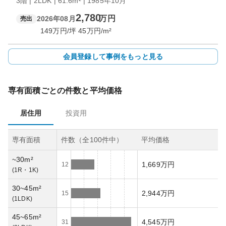
3階 | 2LDK | 61.6m² | 1985年10月
2,780
万円
2026年08月
売出
149
万円/坪
45
万円/m²
会員登録して事例をもっと見る
専有面積ごとの件数と平均価格
居住用
投資用
専有面積
件数（全
100
件中）
平均価格
~30m²
1,669万円
12
(
1R・1K
)
30~45m²
2,944万円
15
(
1LDK
)
45~65m²
4,545万円
31