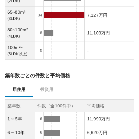
(
2LDK
)
65~80m²
7,127万円
34
(
3LDK
)
80~100m²
11,103万円
8
(
4LDK
)
100m²~
-
0
(
5LDK以上
)
築年数ごとの件数と平均価格
居住用
投資用
築年数
件数（全
100
件中）
平均価格
1 ~ 5年
11,990万円
6
6 ~ 10年
6,620万円
6