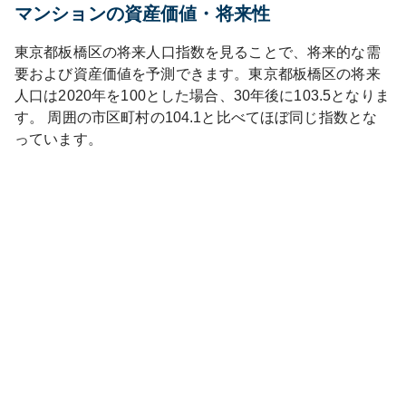
マンションの資産価値・将来性
東京都
板橋区
の将来人口指数を見ることで、将来的な需
要および資産価値を予測できます。
東京都
板橋区
の将来
人口は
2020
年を100とした場合、30年後に
103.5
となりま
す。
周囲の市区町村の
104.1
と比べて
ほぼ同じ
指数とな
っています。