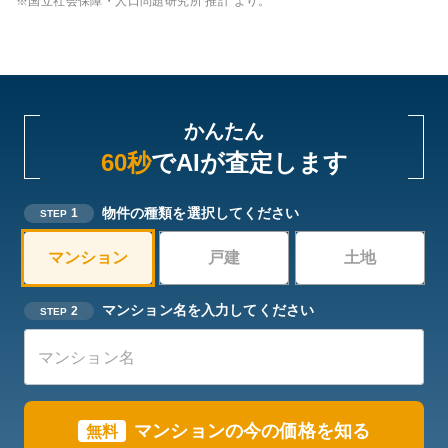
※国立社会保障・人口問題研究所 推計 より。
かんたん
60秒
でAIが査定します
物件の種類を選択してください
1
STEP
マンション
戸建
土地
マンション名を入力してください
2
STEP
マンション
の今の価格を知る
無料