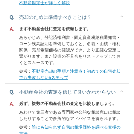
不動産鑑定士が詳しく解説
Q.
売却のために準備すべきことは？
まず不動産会社に査定を依頼します。
A.
あらかじめ、登記済権利書・固定資産税納税通知書・
ローン残高証明を準備しておくと、名義・面積・権利
関係・売却希望価格の確認ができ、より正確な査定に
繋がります。また設備の不具合をリストアップしてお
くとスムーズです。
参考：
不動産売却の手順と注意点！初めての自宅売却
でも失敗しない5ステップ
Q.
不動産会社の査定を信じて良いかわからない
必ず、複数の不動産会社の査定を比較しましょう。
A.
あわせて第三者である専門家や公的な相談窓口に相談
したりすることで多角的なアドバイスを得られます。
参考：
誰にも知られず自宅の相場価格を調べる究極の
方法