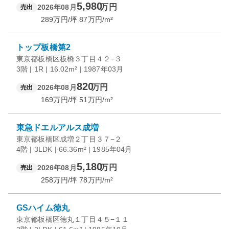
5,980
万円
2026年08月
売出
289
万円/坪
87
万円/m²
トップ板橋第2
東京都板橋区板橋３丁目４２−３
3階 | 1R | 16.02m² | 1987年03月
820
万円
2026年08月
売出
169
万円/坪
51
万円/m²
東急ドエルアルス成増
東京都板橋区成増２丁目３７−２
4階 | 3LDK | 66.36m² | 1985年04月
5,180
万円
2026年08月
売出
258
万円/坪
78
万円/m²
GSハイム徳丸
東京都板橋区徳丸１丁目４５−１１