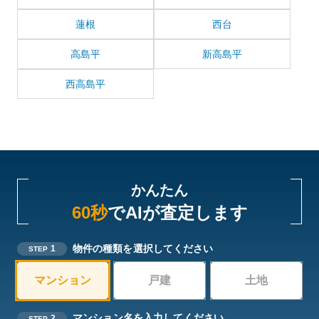
蓮根
西台
高島平
新高島平
西高島平
かんたん
60秒
でAIが査定します
物件の種類を選択してください
1
STEP
マンション
戸建
土地
マンション名を入力してください
2
STEP