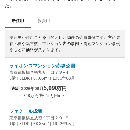
た。
居住用
投資用
持ち主が住むことを目的とした物件の売買事例です。
主に専
有面積や築年数、マンション内の事例・周辺マンション事例
をもとに価格が決まります。
ライオンズマンション赤塚公園
東京都板橋区徳丸６丁目３９−４
5階 | 3LDK | 67.66m² | 1996年08月
5,090
万円
2026年08月
売出
249
万円/坪
75
万円/m²
ファミール成増
東京都板橋区成増２丁目２９−８
1階 | 3LDK | 68.35m² | 1992年05月