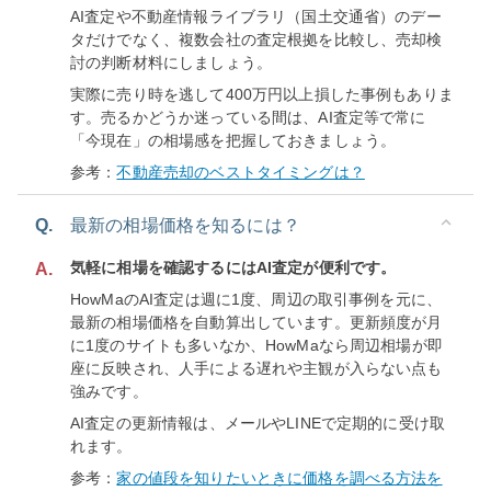
AI査定や不動産情報ライブラリ（国土交通省）のデー
タだけでなく、複数会社の査定根拠を比較し、売却検
討の判断材料にしましょう。
実際に売り時を逃して400万円以上損した事例もありま
す。売るかどうか迷っている間は、AI査定等で常に
「今現在」の相場感を把握しておきましょう。
参考：
不動産売却のベストタイミングは？
Q.
最新の相場価格を知るには？
気軽に相場を確認するにはAI査定が便利です。
A.
HowMaのAI査定は週に1度、周辺の取引事例を元に、
最新の相場価格を自動算出しています。更新頻度が月
に1度のサイトも多いなか、HowMaなら周辺相場が即
座に反映され、人手による遅れや主観が入らない点も
強みです。
AI査定の更新情報は、メールやLINEで定期的に受け取
れます。
参考：
家の値段を知りたいときに価格を調べる方法を