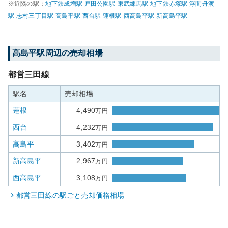
※近隣の駅：
地下鉄成増
駅
戸田公園
駅
東武練馬
駅
地下鉄赤塚
駅
浮間舟渡
駅
志村三丁目
駅
高島平
駅
西台
駅
蓮根
駅
西高島平
駅
新高島平
駅
高島平
駅周辺の売却相場
都営三田線
駅名
売却相場
蓮根
4,490
万円
西台
4,232
万円
高島平
3,402
万円
新高島平
2,967
万円
西高島平
3,108
万円
都営三田線
の駅ごと売却価格相場