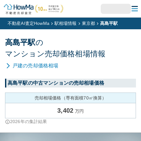
不動産AI査定HowMa
駅相場情報
東京都
高島平駅
高島平
駅
の
マンション
売却価格相場情報
戸建
の売却価格相場
高島平
駅の中古マンションの売却相場価格
売却相場価格（専有面積70㎡換算）
3,402
万円
2026
年の集計結果