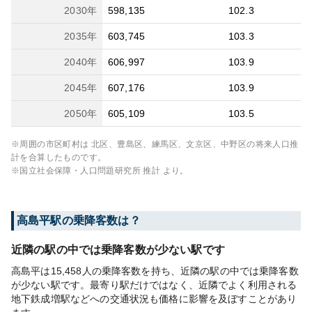
2030
年
598,135
102.3
2035
年
603,745
103.3
2040
年
606,997
103.9
2045
年
607,176
103.9
2050
年
605,109
103.5
※周囲の市区町村は
北区、豊島区、練馬区、文京区、中野区
の将来人口推
計を合算したものです。
※国立社会保障・人口問題研究所 推計 より。
高島平
駅の乗降客数は？
近隣の駅の中では乗降客数が少ない駅です
高島平は15,458人の乗降客数を持ち、近隣の駅の中では乗降客数
が少ない駅です。最寄り駅だけではなく、近隣でよく利用される
地下鉄成増駅などへの交通状況も価格に影響を及ぼすことがあり