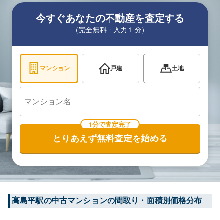
今すぐあなたの不動産を査定する
（完全無料・入力１分）
マンション
戸建
土地
1分で査定完了
とりあえず無料査定を始める
高島平
駅の中古マンションの間取り・面積別価格分布