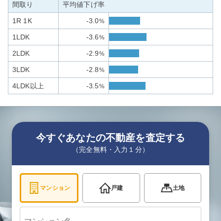
間取り
平均値下げ率
1R 1K
-3.0
%
1LDK
-3.6
%
2LDK
-2.9
%
3LDK
-2.8
%
4LDK以上
-3.5
%
今すぐあなたの不動産を査定する
（完全無料・入力１分）
マンション
戸建
土地