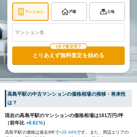
マンション
戸建
土地
1分で査定完了
とりあえず無料査定を始める
高島平
駅の中古マンションの価格相場の推移・将来性
は？
現在の
高島平
駅のマンションの価格相場は
161
万円/坪
（前年比
+6.61%
）
高島平
駅の価格は過去
8
年で
+25.44%
です。
また、周辺エリアの