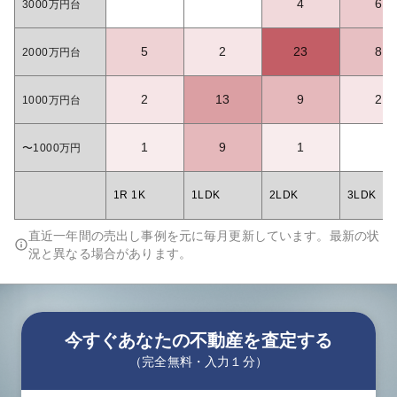
4
6
3000万円台
5
2
23
8
2000万円台
2
13
9
2
1000万円台
1
9
1
〜1000万円
1R 1K
1LDK
2LDK
3LDK
直近一年間の売出し事例を元に毎月更新しています。最新の状
況と異なる場合があります。
今すぐあなたの不動産を査定する
（完全無料・入力１分）