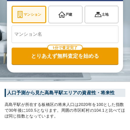
マンション
戸建
土地
1分で査定完了
とりあえず無料査定を始める
人口予測から見た
高島平
駅エリアの資産性・将来性
高島平
駅が所在する
板橋区
の将来人口は
2020
年を100とした指数
で30年後に
103.5
となります。
周囲の市区町村の
104.1
と比べて
ほ
ぼ同じ
指数となっています。