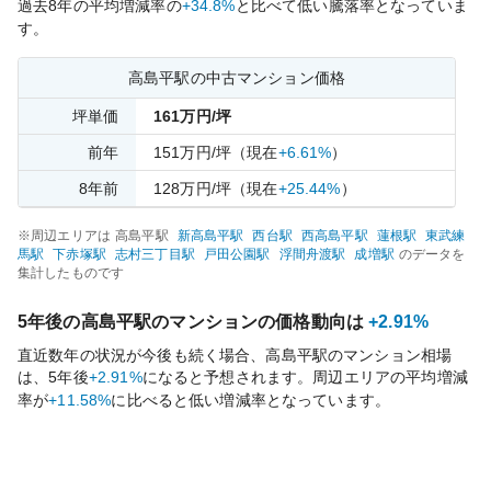
過去
8
年の平均増減率の
+34.8%
と比べて
低い
騰落率となっていま
す。
高島平
駅の中古マンション価格
坪単価
161
万円/坪
前年
151
万円/坪
（現在
+6.61%
）
8
年前
128
万円/坪
（現在
+25.44%
）
※周辺エリアは
高島平
駅
新高島平
駅
西台
駅
西高島平
駅
蓮根
駅
東武練
馬
駅
下赤塚
駅
志村三丁目
駅
戸田公園
駅
浮間舟渡
駅
成増
駅
のデータを
集計したものです
5年後の
高島平
駅のマンションの価格動向は
+2.91%
直近数年の状況が今後も続く場合、
高島平
駅のマンション相場
は、5年後
+2.91%
になると予想されます。周辺エリアの平均増減
率が
+11.58%
に比べると
低い
増減率となっています。