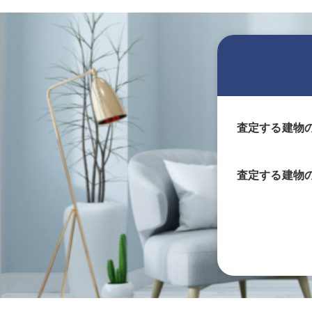
査定する建物
査定する
建物