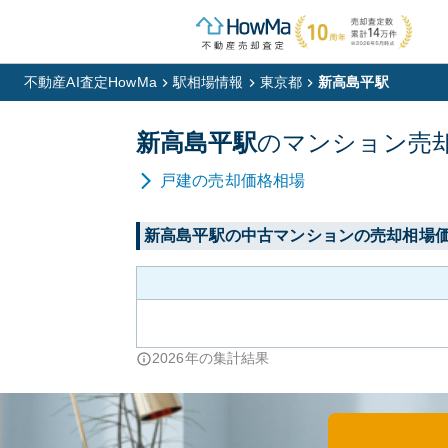
不動産AI査定HowMa
駅相場情報
東京都
新高島平駅
新高島平
駅
の
マンション
売
戸建
の売却価格相場
新高島平
駅の中古マンションの売却相場
2026
年の集計結果