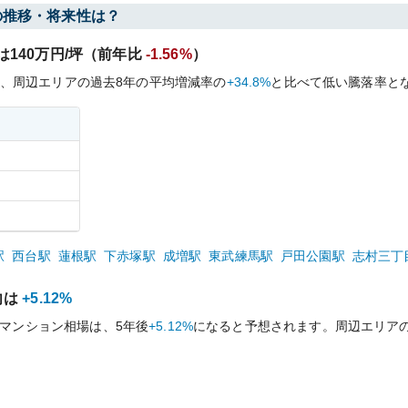
の推移・将来性は？
は
140
万円/坪（前年比
-1.56%
）
、周辺エリアの過去
8
年の平均増減率の
+34.8%
と比べて
低い
騰落率と
駅
西台
駅
蓮根
駅
下赤塚
駅
成増
駅
東武練馬
駅
戸田公園
駅
志村三丁
向は
+5.12%
マンション相場は、5年後
+5.12%
になると予想されます。周辺エリア