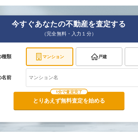
今すぐあなたの不動産を査定する
（完全無料・入力１分）
の種類
マンション
戸建
の
名前
1分で査定完了
とりあえず無料査定を始める