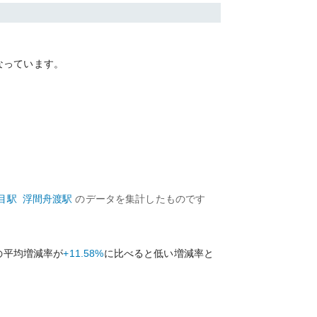
なっています。
目
駅
浮間舟渡
駅
のデータを集計したものです
の平均増減率が
+11.58%
に比べると
低い
増減率と