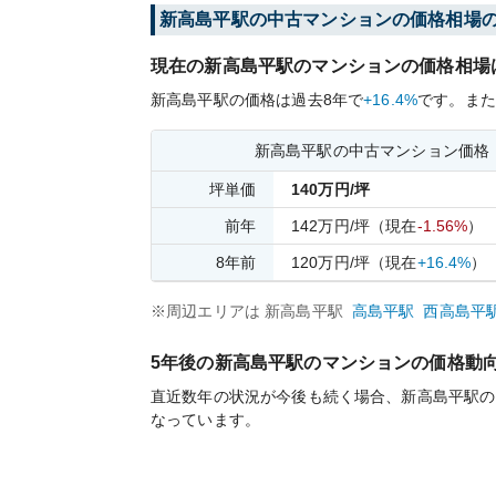
新高島平
駅の中古マンションの価格相場
現在の
新高島平
駅のマンションの価格相場
新高島平
駅の価格は過去
8
年で
+16.4%
です。
また
新高島平
駅の中古マンション価格
坪単価
140
万円/坪
前年
142
万円/坪
（現在
-1.56%
）
8
年前
120
万円/坪
（現在
+16.4%
）
※周辺エリアは
新高島平
駅
高島平
駅
西高島平
5年後の
新高島平
駅のマンションの価格動
直近数年の状況が今後も続く場合、
新高島平
駅の
なっています。