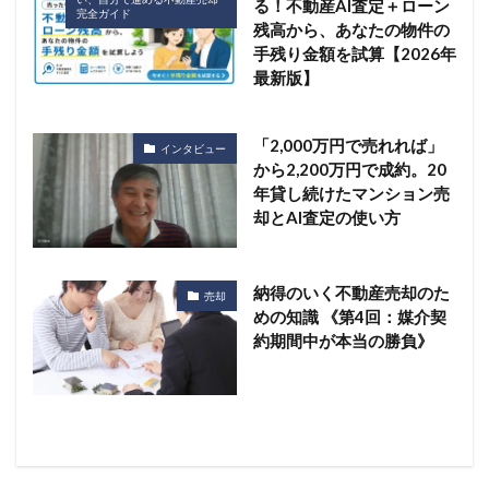
る！不動産AI査定＋ローン
完全ガイド
残高から、あなたの物件の
手残り金額を試算【2026年
最新版】
「2,000万円で売れれば」
インタビュー
から2,200万円で成約。20
年貸し続けたマンション売
却とAI査定の使い方
納得のいく不動産売却のた
売却
めの知識 《第4回：媒介契
約期間中が本当の勝負》