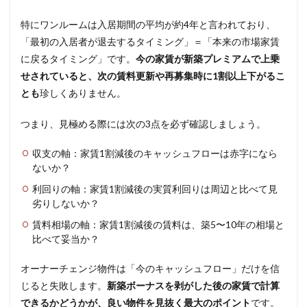
特にワンルームは入居期間の平均が約4年と言われており、
「最初の入居者が退去するタイミング」＝「本来の市場家賃
に戻るタイミング」です。
今の家賃が新築プレミアムで上乗
せされていると、次の賃料更新や再募集時に1割以上下がるこ
とも
珍しくありません。
つまり、見極める際には次の3点を必ず確認しましょう。
収支の軸：家賃1割減後のキャッシュフローは赤字になら
ないか？
利回りの軸：家賃1割減後の実質利回りは周辺と比べて見
劣りしないか？
賃料相場の軸：家賃1割減後の賃料は、築5〜10年の相場と
比べて妥当か？
オーナーチェンジ物件は「今のキャッシュフロー」だけを信
じると失敗します。
新築ボーナスを剥がした後の家賃で計算
できるかどうかが、良い物件を見抜く最大のポイント
です。