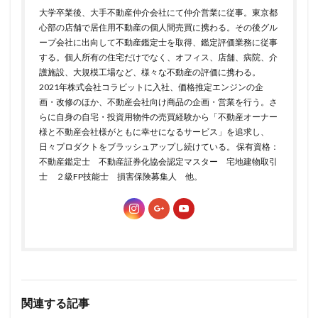
大学卒業後、大手不動産仲介会社にて仲介営業に従事。東京都
心部の店舗で居住用不動産の個人間売買に携わる。その後グル
ープ会社に出向して不動産鑑定士を取得、鑑定評価業務に従事
する。個人所有の住宅だけでなく、オフィス、店舗、病院、介
護施設、大規模工場など、様々な不動産の評価に携わる。
2021年株式会社コラビットに入社、価格推定エンジンの企
画・改修のほか、不動産会社向け商品の企画・営業を行う。さ
らに自身の自宅・投資用物件の売買経験から「不動産オーナー
様と不動産会社様がともに幸せになるサービス」を追求し、
日々プロダクトをブラッシュアップし続けている。 保有資格：
不動産鑑定士 不動産証券化協会認定マスター 宅地建物取引
士 ２級FP技能士 損害保険募集人 他。
関連する記事