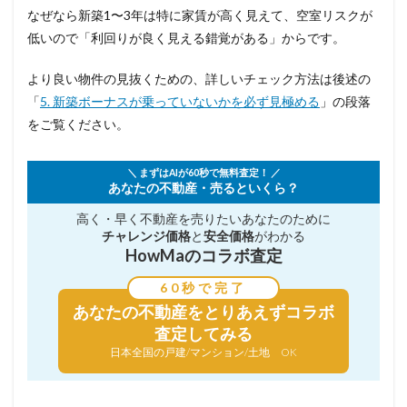
なぜなら新築1〜3年は特に家賃が高く見えて、空室リスクが
低いので「利回りが良く見える錯覚がある」からです。
より良い物件の見抜くための、詳しいチェック方法は後述の
「
5. 新築ボーナスが乗っていないかを必ず見極める
」の段落
をご覧ください。
＼ まずはAIが60秒で無料査定！ ／
あなたの不動産・売るといくら？
高く・早く不動産を売りたい
あなたのために
チャレンジ価格
と
安全価格
がわかる
HowMaのコラボ査定
60秒で完了
あなたの不動産を
とりあえずコラボ
査定してみる
日本全国の戸建/マンション/土地 OK