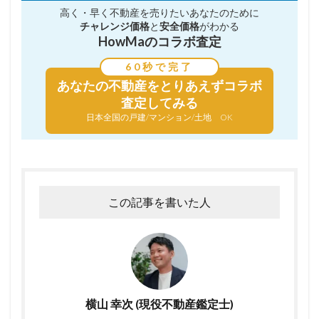
高く・早く不動産を売りたい
あなたのために
チャレンジ価格
と
安全価格
がわかる
HowMaのコラボ査定
60秒で完了
あなたの不動産を
とりあえずコラボ
査定してみる
日本全国の戸建/マンション/土地 OK
この記事を書いた人
横山 幸次 (現役不動産鑑定士)