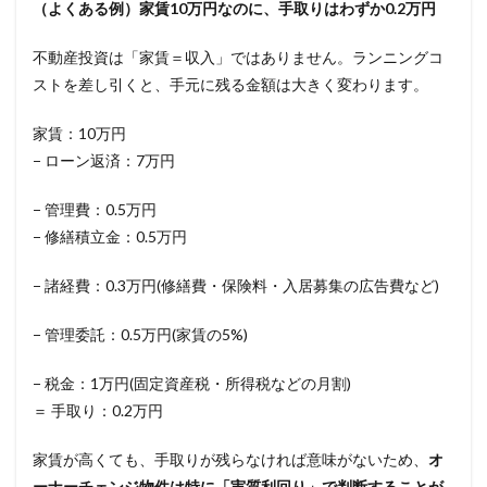
（よくある例）家賃10万円なのに、手取りはわずか0.2万円
不動産投資は「家賃＝収入」ではありません。ランニングコ
ストを差し引くと、手元に残る金額は大きく変わります。
家賃：10万円
− ローン返済：7万円
− 管理費：0.5万円
− 修繕積立金：0.5万円
− 諸経費：0.3万円(修繕費・保険料・入居募集の広告費など)
− 管理委託：0.5万円(家賃の5%)
− 税金：1万円(固定資産税・所得税などの月割)
＝ 手取り：0.2万円
家賃が高くても、手取りが残らなければ意味がないため、
オ
ーナーチェンジ物件は特に「実質利回り」で判断することが