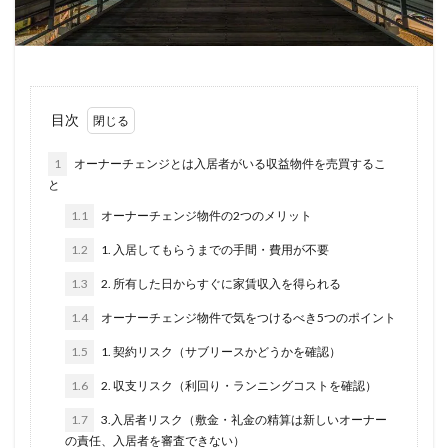
目次
1
オーナーチェンジとは入居者がいる収益物件を売買するこ
と
1.1
オーナーチェンジ物件の2つのメリット
1.2
1. 入居してもらうまでの手間・費用が不要
1.3
2. 所有した日からすぐに家賃収入を得られる
1.4
オーナーチェンジ物件で気をつけるべき5つのポイント
1.5
1. 契約リスク（サブリースかどうかを確認）
1.6
2. 収支リスク（利回り・ランニングコストを確認）
1.7
3.入居者リスク（敷金・礼金の精算は新しいオーナー
の責任、入居者を審査できない）