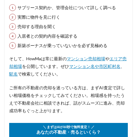
サブリース契約か、管理会社について詳しく調べる
実際に物件を見に行く
売却する理由を聞く
入居者との契約内容を確認する
新築ボーナスが乗っていないかを必ず見極める
そして、HowMaは常に最新の
マンション売却相場
や
エリア売
却相場
を公開しています。ぜひ
マンション名や市区町村名
、
駅名
で検索してください。
ご所有の不動産の売却を迷っている方は、まずAI査定で詳し
い相場価格をチェックしてみてください。相場感を持ったう
えで不動産会社に相談できれば、話がスムーズに進み、売却
成功率もぐっと上がります。
＼ まずはAIが60秒で無料査定！ ／
あなたの不動産・売るといくら？