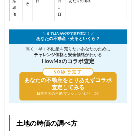
路
日
月
あたりの価格
庁
線
1
価
日
＼ まずはAIが60秒で無料査定！ ／
あなたの不動産・売るといくら？
高く・早く不動産を売りたい
あなたのために
チャレンジ価格
と
安全価格
がわかる
HowMaのコラボ査定
60秒で完了
あなたの不動産を
とりあえずコラボ
査定してみる
日本全国の戸建/マンション/土地 OK
土地の時価の調べ方