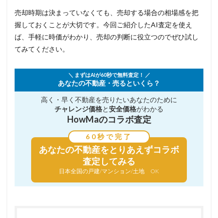
売却時期は決まっていなくても、売却する場合の相場感を把
握しておくことが大切です。今回ご紹介したAI査定を使え
ば、手軽に時価がわかり、売却の判断に役立つのでぜひ試し
てみてください。
＼ まずはAIが60秒で無料査定！ ／
あなたの不動産・売るといくら？
高く・早く不動産を売りたい
あなたのために
チャレンジ価格
と
安全価格
がわかる
HowMaのコラボ査定
60秒で完了
あなたの不動産を
とりあえずコラボ
査定してみる
日本全国の戸建/マンション/土地 OK