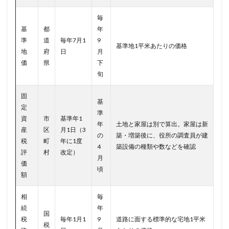
毎
基
都
年
準
道
毎年7月1
9
基準地1平米あたりの価格
地
府
日
月
価
県
下
旬
固
基
定
準
資
市
基準年1
年
土地と家屋は別で算出。家屋は新
産
区
月1日（3
の
築・増築後に、役所の調査員が建
税
町
年に1度
4
築設備の種類や数などを確認
評
村
改定）
月
価
頃
額
相
毎
続
年
国
税
毎年1月1
9
道路に面する標準的な宅地1平米
税