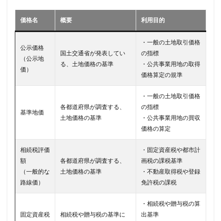
価格名
概要
利用目的
・一般の土地取引価格
公示価格
国土交通省が発表してい
の指標
（公示地
る、土地価格の基準
・公共事業用地の取得
価）
価格算定の規準
・一般の土地取引価格
各都道府県が調査する、
の指標
基準地価
土地価格の基準
・公共事業用地の買収
価格の算定
相続税評価
・固定資産税や都市計
額
各都道府県が調査する、
画税の課税基準
（一般的な
土地価格の基準
・不動産取得税や登録
路線価）
免許税の課税
・相続税や贈与税の算
固定資産税
相続税や贈与税の基準に
出基準