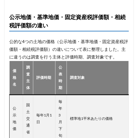
公示地価・基準地価・固定資産税評価額・相続
税評価額の違い
公的な4つの土地の価格（公示地価・基準地価・固定資産税評
価額・相続税評価額）の違いについて表に整理しました。主
に違うのは調査を行う主体と評価時期、調査対象です。
調
公
価
査
表
格
評価時期
調査対象
主
時
名
体
期
毎
国
公
年
土
示
毎年1月1
3
交
標準地1平米あたりの価格
地
日
月
通
価
下
省
旬