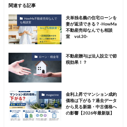
関連する記事
夫単独名義の住宅ローンを
HowMa不動産売却なんで
も相談室
妻が返済できる？-HowMa
不動産売却なんでも相談
室 vol.30-
不動産贈与は法人設立で節
ローン・税金等
税効果！？
金利上昇でマンション成約
magazine
価格は下がる？過去データ
から見る新築・中古価格へ
の影響【2026年最新版】