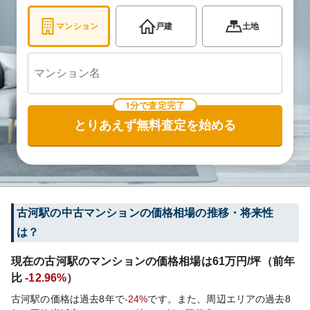
マンション
戸建
土地
1分で査定完了
とりあえず無料査定を始める
古河
駅の中古マンションの価格相場の推移・将来性
は？
現在の
古河
駅のマンションの価格相場は
61
万円/坪（前年
比
-12.96%
）
古河
駅の価格は過去
8
年で
-24%
です。
また、周辺エリアの過去
8