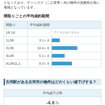
となっており、ディンクス（二人世帯）向け物件の流動性が高い
地域となっています。
間取りごとの平均成約期間
間取り
平均成約期間
1R 1K
-
データがありません
1LDK
3.1
ヶ月
2LDK
10.4
ヶ月
3LDK
5.1
ヶ月
4LDK以上
8.3
ヶ月
古河
駅がある
古河市
の物件はどのくらい値下げする？
平均値下げ率
-
4.6
%