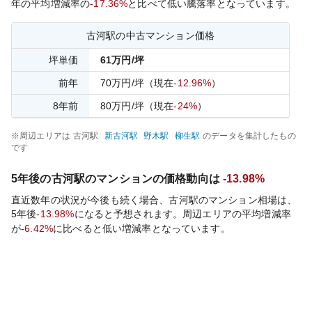
年の平均増減率の
-17.36%
と比べて
低い
騰落率となっています。
古河
駅の中古マンション価格
坪単価
61
万円/坪
前年
70
万円/坪
（現在
-12.96%
）
8
年前
80
万円/坪
（現在
-24%
）
※周辺エリアは
古河
駅
新古河
駅
野木
駅
柳生
駅
のデータを集計したもの
です
5年後の
古河
駅のマンションの価格動向は
-13.98%
直近数年の状況が今後も続く場合、
古河
駅のマンション相場は、
5年後
-13.98%
になると予想されます。周辺エリアの平均増減率
が
-6.42%
に比べると
低い
増減率となっています。