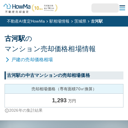
不動産AI査定HowMa
駅相場情報
茨城県
古河駅
古河
駅
の
マンション
売却価格相場情報
戸建
の売却価格相場
古河
駅の中古マンションの売却相場価格
売却相場価格（専有面積70㎡換算）
1,293
万円
2026
年の集計結果