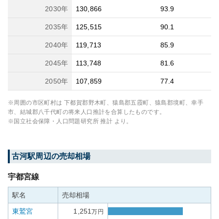
2030
年
130,866
93.9
2035
年
125,515
90.1
2040
年
119,713
85.9
2045
年
113,748
81.6
2050
年
107,859
77.4
※周囲の市区町村は
下都賀郡野木町、猿島郡五霞町、猿島郡境町、幸手
市、結城郡八千代町
の将来人口推計を合算したものです。
※国立社会保障・人口問題研究所 推計 より。
古河
駅周辺の売却相場
宇都宮線
駅名
売却相場
東鷲宮
1,251
万円