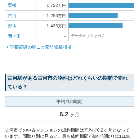
栗橋
1,722
万円
古河
1,293
万円
野木
1,435
万円
間々田
-
データがありません
宇都宮線
の駅ごと売却価格相場
古河
駅がある
古河市
の物件はどれくらいの期間で売れ
ている？
平均成約期間
6.2
ヶ月
古河市での中古マンションの成約期間は平均で6.2ヶ月となって
います。間取り別に見ると、最も成約期間が短い間取りは1LDK