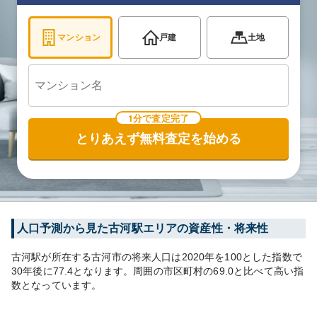
マンション
戸建
土地
1分で査定完了
とりあえず無料査定を始める
人口予測から見た
古河
駅エリアの資産性・将来性
古河
駅が所在する
古河市
の将来人口は
2020
年を100とした指数で
30年後に
77.4
となります。
周囲の市区町村の
69.0
と比べて
高い
指
数となっています。