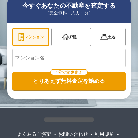
今すぐあなたの不動産を査定する
（完全無料・入力１分）
マンション
戸建
土地
1分で査定完了
とりあえず無料査定を始める
よくあるご質問
-
お問い合わせ
-
利用規約
-