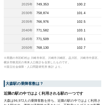
2025
年
749,353
100.2
2030
年
758,874
101.4
2035
年
766,976
102.5
2040
年
771,582
103.1
2045
年
771,509
103.1
2050
年
768,130
102.7
※周囲の市区町村は
川崎市幸区、川崎市川崎区、品川区、川崎市中原区、
横浜市鶴見区
の将来人口推計を合算したものです。
※国立社会保障・人口問題研究所 推計 より。
大森
駅の乗降客数は？
近隣の駅の中ではよく利用される駅の一つです
大森は96,972人の乗降客数を持ち、近隣の駅の中ではよく利用さ