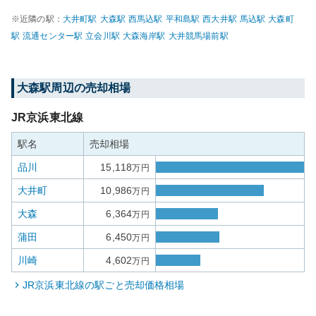
※近隣の駅：
大井町
駅
大森
駅
西馬込
駅
平和島
駅
西大井
駅
馬込
駅
大森町
駅
流通センター
駅
立会川
駅
大森海岸
駅
大井競馬場前
駅
大森
駅周辺の売却相場
JR京浜東北線
駅名
売却相場
品川
15,118
万円
大井町
10,986
万円
大森
6,364
万円
蒲田
6,450
万円
川崎
4,602
万円
JR京浜東北線
の駅ごと売却価格相場