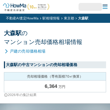
不動産AI査定HowMa
駅相場情報
東京都
大森駅
大森
駅
の
マンション
売却価格相場情報
戸建
の売却価格相場
大森
駅の中古マンションの売却相場価格
売却相場価格（専有面積70㎡換算）
6,364
万円
2026
年の集計結果