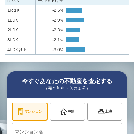
間取り
平均値下げ率
1R 1K
-2.5
%
1LDK
-2.9
%
2LDK
-2.3
%
3LDK
-2.1
%
4LDK以上
-3.0
%
今すぐあなたの不動産を査定する
（完全無料・入力１分）
マンション
戸建
土地