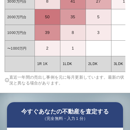
8
41
27
1
3000万円台
50
35
5
2000万円台
39
8
3
1000万円台
2
1
〜1000万円
1R 1K
1LDK
2LDK
3LDK
直近一年間の売出し事例を元に毎月更新しています。最新の状
況と異なる場合があります。
今すぐあなたの不動産を査定する
（完全無料・入力１分）