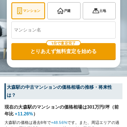
マンション
戸建
土地
1分で査定完了
とりあえず無料査定を始める
大森
駅の中古マンションの価格相場の推移・将来性
は？
現在の
大森
駅のマンションの価格相場は
301
万円/坪（前
年比
+11.26%
）
大森
駅の価格は過去
8
年で
+48.56%
です。
また、周辺エリアの過