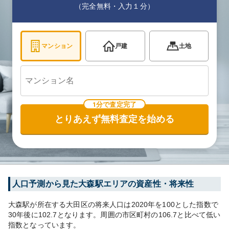
（完全無料・入力１分）
マンション
戸建
土地
1分で査定完了
とりあえず無料査定を始める
人口予測から見た
大森
駅エリアの資産性・将来性
大森
駅が所在する
大田区
の将来人口は
2020
年を100とした指数で
30年後に
102.7
となります。
周囲の市区町村の
106.7
と比べて
低い
指数となっています。