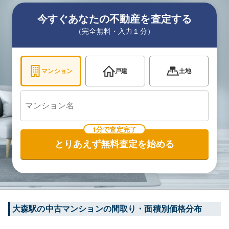
今すぐあなたの不動産を査定する
（完全無料・入力１分）
マンション
戸建
土地
1分で査定完了
とりあえず無料査定を始める
大森
駅の中古マンションの間取り・面積別価格分布