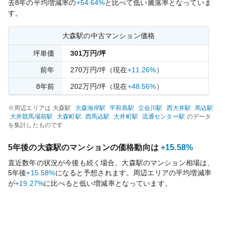
去
8
年の平均増減率の
+54.64%
と比べて
低い
騰落率となっていま
す。
大森
駅の中古マンション価格
坪単価
301
万円/坪
前年
270
万円/坪
（現在
+11.26%
）
8
年前
202
万円/坪
（現在
+48.56%
）
※周辺エリアは
大森
駅
大森海岸
駅
平和島
駅
立会川
駅
西大井
駅
馬込
駅
大井競馬場前
駅
大森町
駅
西馬込
駅
大井町
駅
流通センター
駅
のデータ
を集計したものです
5年後の
大森
駅のマンションの価格動向は
+15.58%
直近数年の状況が今後も続く場合、
大森
駅のマンション相場は、
5年後
+15.58%
になると予想されます。周辺エリアの平均増減率
が
+19.27%
に比べると
低い
増減率となっています。