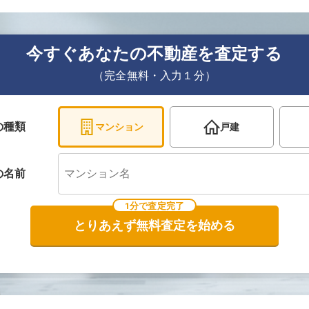
今すぐあなたの不動産を査定する
（完全無料・入力１分）
の種類
マンション
戸建
の
名前
1分で査定完了
とりあえず無料査定を始める