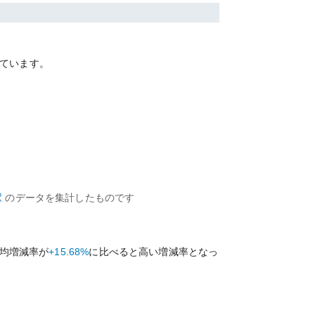
ています。
駅
のデータを集計したものです
均増減率が
+15.68%
に比べると
高い
増減率となっ