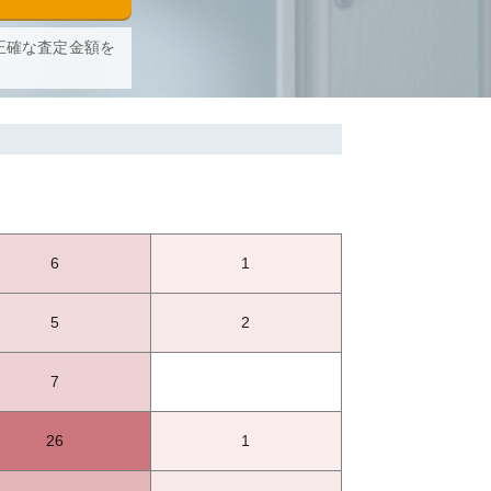
正確な査定金額を
6
1
5
2
7
26
1