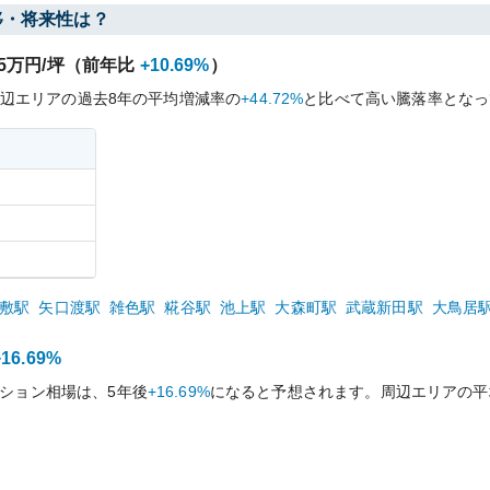
移・将来性は？
5
万円/坪（前年比
+10.69%
）
辺エリアの過去
8
年の平均増減率の
+44.72%
と比べて
高い
騰落率となっ
敷
駅
矢口渡
駅
雑色
駅
糀谷
駅
池上
駅
大森町
駅
武蔵新田
駅
大鳥居
+16.69%
ション相場は、5年後
+16.69%
になると予想されます。周辺エリアの平