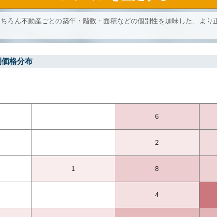
もちろん不動産ごとの築年・階数・面積などの個別性を加味した、より
別価格分布
6
2
1
8
4