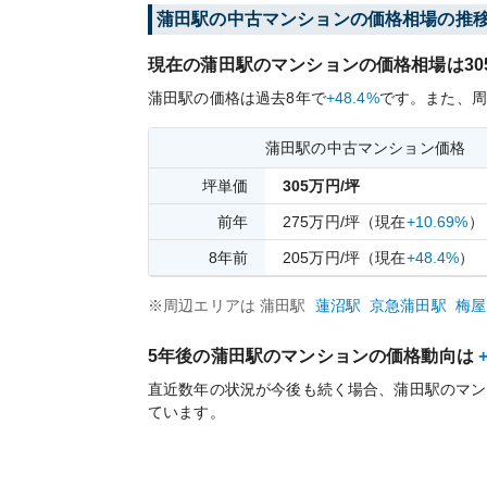
蒲田
駅の中古マンションの価格相場の推
現在の
蒲田
駅のマンションの価格相場は
30
蒲田
駅の価格は過去
8
年で
+48.4%
です。
また、周
蒲田
駅の中古マンション価格
坪単価
305
万円/坪
前年
275
万円/坪
（現在
+10.69%
）
8
年前
205
万円/坪
（現在
+48.4%
）
※周辺エリアは
蒲田
駅
蓮沼
駅
京急蒲田
駅
梅屋
5年後の
蒲田
駅のマンションの価格動向は
直近数年の状況が今後も続く場合、
蒲田
駅のマン
ています。