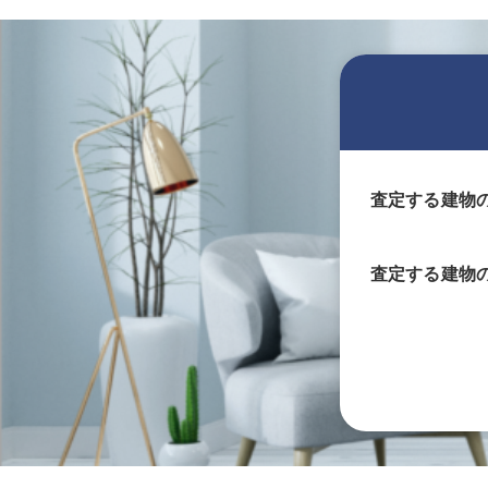
査定する建物
査定する
建物