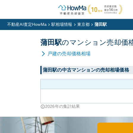
不動産AI査定HowMa
駅相場情報
東京都
蒲田駅
蒲田
駅
の
マンション
売却価
戸建
の売却価格相場
蒲田
駅の中古マンションの売却相場価格
2026
年の集計結果