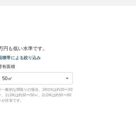
万円も
低い
水準です。
面積帯による絞り込み
専有面積
50
㎡
※一般的な間取りの場合、1R/1Kは約20〜30
㎡、1LDKは約30〜50㎡、2LDKは約50〜60
㎡が目安です。