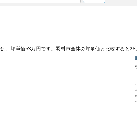
場は、坪単価
53
万円です。
羽村市
全体の坪単価と比較すると
28