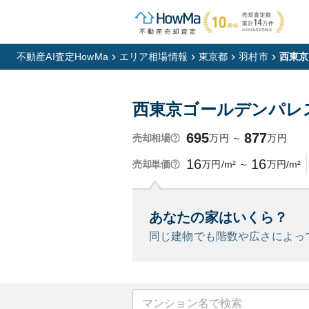
不動産AI査定HowMa
エリア相場情報
東京都
羽村市
西東京
西東京ゴールデンパレ
695
877
万円
～
万円
売却相場
16
16
万円/m²
～
万円/m²
売却単価
あなたの家はいくら？
同じ建物でも階数や広さによっ