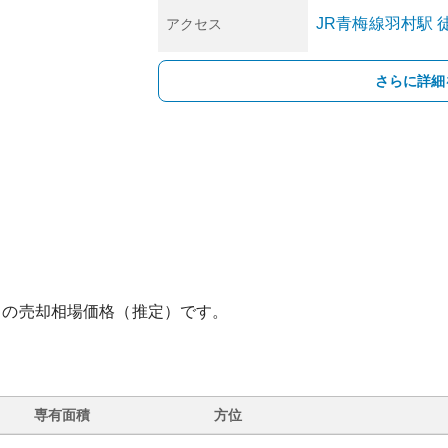
JR青梅線
羽村
駅
徒
アクセス
さらに詳細
との売却相場価格（推定）です。
専有面積
方位