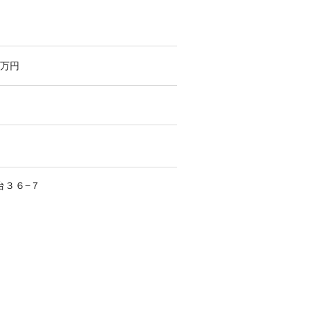
万円
台
３６−７