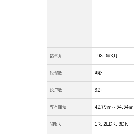
的な維持管理がなさ
暮らせます。ただ
で資産価値の変動が
な購入判断が重要で
1981年3月
築年月
4階
総階数
32戸
総戸数
42.79㎡
～54.54㎡
専有面積
1R, 2LDK, 3DK
間取り