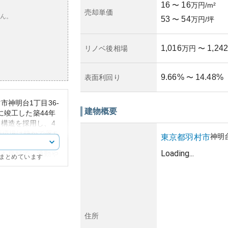
16
16
〜
万円/m²
売却単価
ん。
53
54
〜
万円/坪
1,016
1,242
リノベ後相場
万円
〜
9.66
%
14.48
%
表面利回り
〜
神明台1丁目36-
建物概要
に竣工した築44年
構造を採用し、4
辺環境は静かで落ち
神明
東京都
羽村市
が高いエリアとなっ
Loading...
スも良好で、通勤や
にまとめています
計が特徴で、築年
りが高評価です。ま
すると現状維持が見
めるにはリフォーム
もあります。
住所
ため建物自体の経年