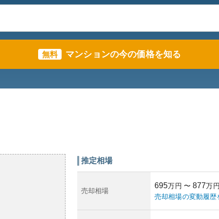
マンションの今の価格を知る
無料
推定相場
695
877
万円
〜
万
売却相場
売却相場の変動履歴