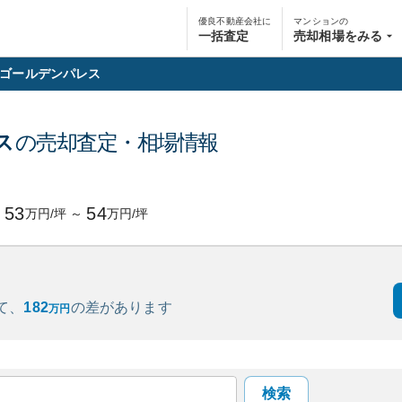
優良不動産会社に
マンションの
一括査定
売却相場をみる
ゴールデンパレス
ス
の売却査定・相場情報
53
54
万円/坪
～
万円/坪
て、
182
の
差があります
万円
検索