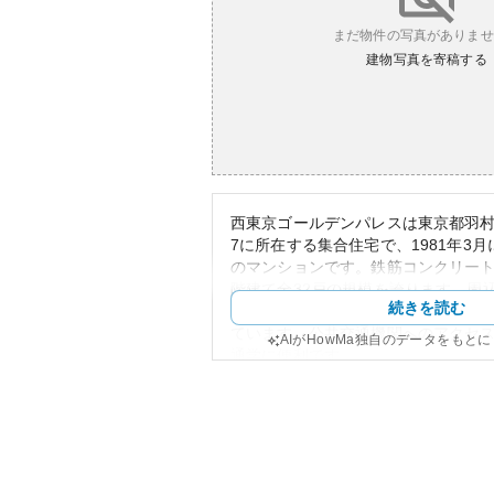
まだ物件の写真がありませ
建物写真を寄稿する
西東京ゴールデンパレスは東京都羽村市
7に所在する集合住宅で、1981年3月
のマンションです。鉄筋コンクリート
階建て全32戸の規模を誇ります。周
続きを読む
着いた住宅地が広がり、生活利便性
ています。公共交通機関へのアクセ
AIがHowMa独自のデータをもと
通学に便利です。
外観は堅牢なRC構造で長持ちする設
数を感じさせないしっかりとした造
た、資産性については築年数を考慮
込まれますが、新たな資産価値を求
やリノベーションが必要となる場面
所有リスクについては、古い物件の