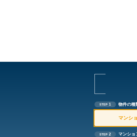
物件の種
1
STEP
マンシ
マンショ
2
STEP