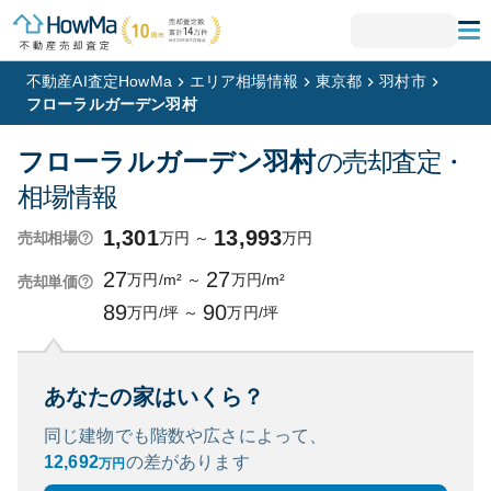
不動産AI査定HowMa
エリア相場情報
東京都
羽村市
フローラルガーデン羽村
フローラルガーデン羽村
の売却査定・
相場情報
1,301
13,993
万円
～
万円
売却相場
27
27
万円/m²
～
万円/m²
売却単価
89
90
万円/坪
～
万円/坪
あなたの家はいくら？
同じ建物でも階数や広さによって、
12,692
の
差があります
万円