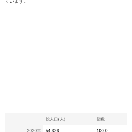
ています。
総人口(人)
指数
2020
年
54,326
100.0