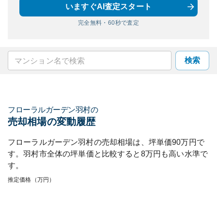
いますぐAI査定スタート
完全無料・60秒で査定
検索
フローラルガーデン羽村
の
売却相場の変動履歴
フローラルガーデン羽村
の売却相場は、坪単価
90
万円で
す。
羽村市
全体の坪単価と比較すると
8
万円も
高い
水準で
す。
推定価格（万円）