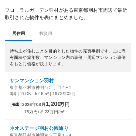
フローラルガーデン羽村
がある
東京都
羽村市
周辺で最近
取引された物件を表にまとめました。
居住用
投資用
持ち主が住むことを目的とした物件の売買事例です。
主に専
有面積や築年数、マンション内の事例・周辺マンション事例
をもとに価格が決まります。
サンマンション羽村
東京都羽村市神明台２丁目４−１
3階 | 2LDK | 52.8m² | 1973年02月
1,200
万円
2026年08月
売出
75
万円/坪
23
万円/m²
ネオステージ羽村公園通り
東京都羽村市神明台３丁目１−４