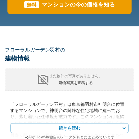
マンションの今の価格を知る
無料
フローラルガーデン羽村の
建物情報
まだ物件の写真がありません。
建物写真を寄稿する
「フローラルガーデン羽村」は東京都羽村市神明台に位置
するマンションで、神明台の閑静な住宅地域に建ってお
り、落ち着いた住環境が魅力です。このマンションは近隣
に公園や商業施設があり、生活の利便性と自然を感じられ
続きを読む
ることから、特にファミリー層に人気があります。また、
最寄り駅から徒歩圏内にあり、都心へのアクセスも良好で
AIがHowMa独自のデータをもとにまとめています