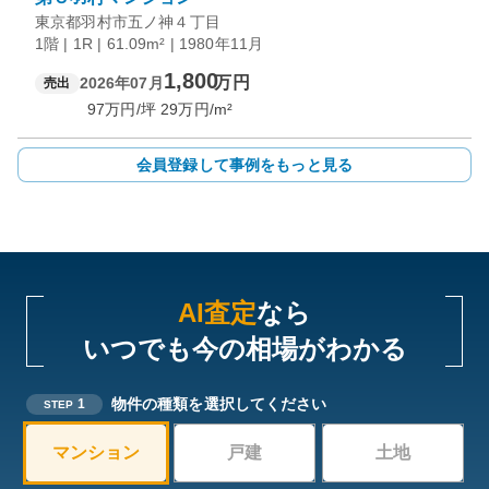
東京都羽村市五ノ神４丁目
1階 | 1R | 61.09m² | 1980年11月
1,800
万円
2026年07月
売出
97
万円/坪
29
万円/m²
会員登録して事例をもっと見る
AI査定
なら
いつでも今の相場がわかる
物件の種類を選択してください
1
STEP
マンション
戸建
土地