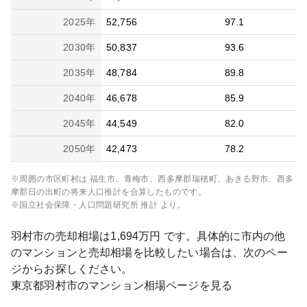
2025
年
52,756
97.1
2030
年
50,837
93.6
2035
年
48,784
89.8
2040
年
46,678
85.9
2045
年
44,549
82.0
2050
年
42,473
78.2
※周囲の市区町村は
福生市、青梅市、西多摩郡瑞穂町、あきる野市、西多
摩郡日の出町
の将来人口推計を合算したものです。
※国立社会保障・人口問題研究所 推計 より。
羽村市
の売却相場は
1,694
万円 です。具体的に市内の他
のマンションと売却相場を比較したい場合は、次のペー
ジからお探しください。
東京都
羽村市
のマンション相場ページを見る