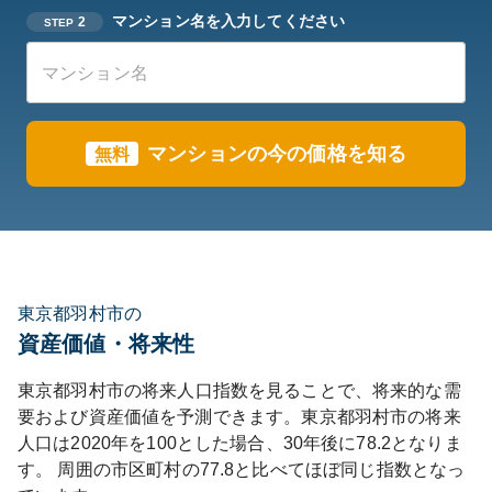
マンション名を入力してください
2
STEP
マンションの今の価格を知る
無料
東京都羽村市の
資産価値・将来性
東京都
羽村市
の将来人口指数を見ることで、将来的な需
要および資産価値を予測できます。
東京都
羽村市
の将来
人口は
2020
年を100とした場合、30年後に
78.2
となりま
す。
周囲の市区町村の
77.8
と比べて
ほぼ同じ
指数となっ