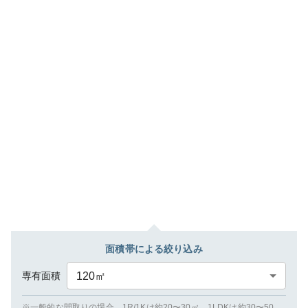
面積帯による絞り込み
専有面積
120
㎡
※一般的な間取りの場合、1R/1Kは約20〜30㎡、1LDKは約30〜50