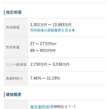
す。
外観はシンプルでモダンなデザインが採用されており、周
囲の緑と調和したカラーリングが特徴です。資産性につい
推定相場
ては、新しくない建物ではありますが、地域全体の発展や
生活環境の良さから安定した需要が見込まれます。加え
1,301
13,993
万円
〜
万円
て、都心部と比較して比較的購入しやすい価格帯であるた
売却相場
売却相場の変動履歴を見る
め初めての不動産購入者にも適しています。
一方で、築年数が比較的経過していることから、所有リス
クとして、将来的な修繕や維持管理のコストが発生する可
27
27
〜
万円/m²
能性があります。管理状況は中程度であることが確認され
売却単価
89
90
ており、適切な維持が必要となる場合があります。
〜
万円/坪
2,730
3,336
リノベ後相場
万円
〜
万円
7.46
%
11.18
%
表面利回り
〜
建物概要
神明台
３７−７
東京都
羽村市