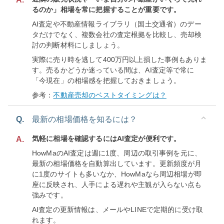
るのか」相場を常に把握することが重要です。
AI査定や不動産情報ライブラリ（国土交通省）のデー
タだけでなく、複数会社の査定根拠を比較し、売却検
討の判断材料にしましょう。
実際に売り時を逃して400万円以上損した事例もありま
す。売るかどうか迷っている間は、AI査定等で常に
「今現在」の相場感を把握しておきましょう。
参考：
不動産売却のベストタイミングは？
Q.
最新の相場価格を知るには？
気軽に相場を確認するにはAI査定が便利です。
A.
HowMaのAI査定は週に1度、周辺の取引事例を元に、
最新の相場価格を自動算出しています。更新頻度が月
に1度のサイトも多いなか、HowMaなら周辺相場が即
座に反映され、人手による遅れや主観が入らない点も
強みです。
AI査定の更新情報は、メールやLINEで定期的に受け取
れます。