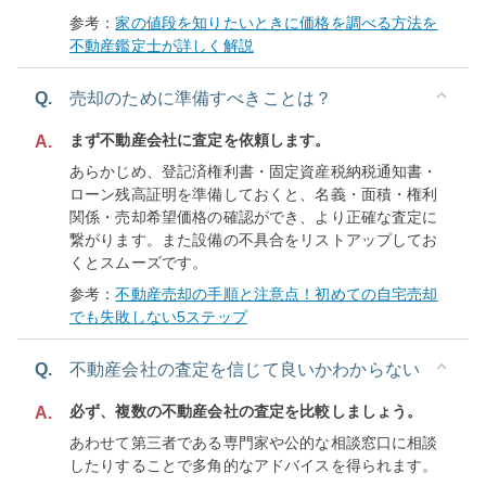
参考：
家の値段を知りたいときに価格を調べる方法を
不動産鑑定士が詳しく解説
Q.
売却のために準備すべきことは？
まず不動産会社に査定を依頼します。
A.
あらかじめ、登記済権利書・固定資産税納税通知書・
ローン残高証明を準備しておくと、名義・面積・権利
関係・売却希望価格の確認ができ、より正確な査定に
繋がります。また設備の不具合をリストアップしてお
くとスムーズです。
参考：
不動産売却の手順と注意点！初めての自宅売却
でも失敗しない5ステップ
Q.
不動産会社の査定を信じて良いかわからない
必ず、複数の不動産会社の査定を比較しましょう。
A.
あわせて第三者である専門家や公的な相談窓口に相談
したりすることで多角的なアドバイスを得られます。