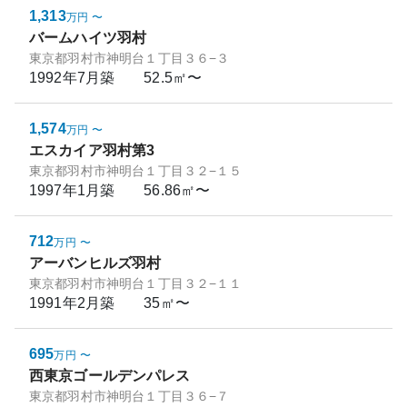
1,313
万円
〜
バームハイツ羽村
東京都羽村市神明台１丁目３６−３
1992年7月
築
52.5㎡〜
1,574
万円
〜
エスカイア羽村第3
東京都羽村市神明台１丁目３２−１５
1997年1月
築
56.86㎡〜
712
万円
〜
アーバンヒルズ羽村
東京都羽村市神明台１丁目３２−１１
1991年2月
築
35㎡〜
695
万円
〜
西東京ゴールデンパレス
東京都羽村市神明台１丁目３６−７