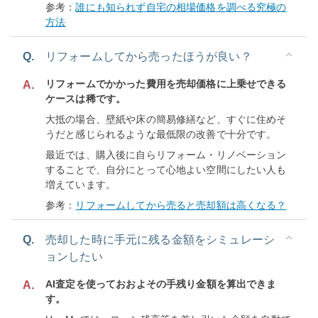
参考：
誰にも知られず自宅の相場価格を調べる究極の
方法
Q.
リフォームしてから売ったほうが良い？
リフォームでかかった費用を売却価格に上乗せできる
A.
ケースは稀です。
大抵の場合、壁紙や床の簡易修繕など、すぐに住めそ
うだと感じられるような最低限の改善で十分です。
最近では、購入後に自らリフォーム・リノベーション
することで、自分にとって心地よい空間にしたい人も
増えています。
参考：
リフォームしてから売ると売却額は高くなる？
Q.
売却した時に手元に残る金額をシミュレーシ
ョンしたい
AI査定を使っておおよその手残り金額を算出できま
A.
す。