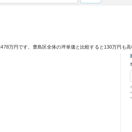
価
478
万円です。
豊島区
全体の坪単価と比較すると
130
万円も
高