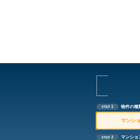
物件の種
1
STEP
マンシ
マンショ
2
STEP