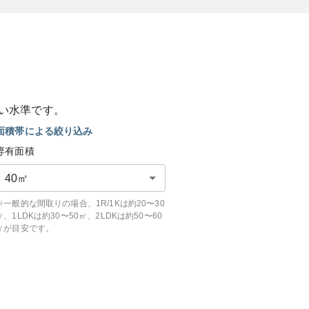
い
水準です。
面積帯による絞り込み
専有面積
40
㎡
※一般的な間取りの場合、1R/1Kは約20〜30
㎡、1LDKは約30〜50㎡、2LDKは約50〜60
㎡が目安です。