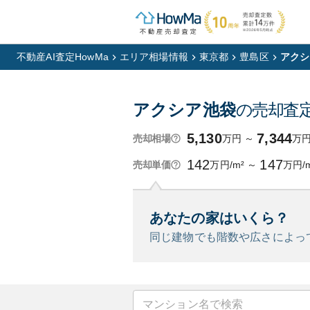
不動産AI査定HowMa
エリア相場情報
東京都
豊島区
アクシ
アクシア池袋
の売却査
5,130
7,344
万円
～
万
売却相場
142
147
万円/m²
～
万円/
売却単価
あなたの家はいくら？
同じ建物でも階数や広さによっ