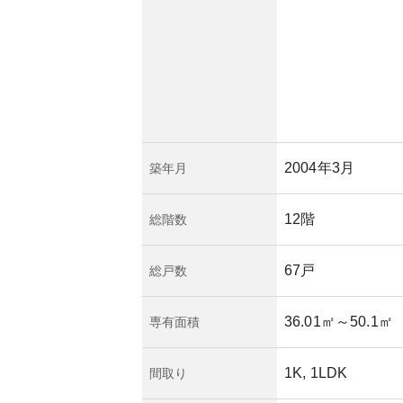
め、建物の維持管理
は考慮が必要です。
得られませんでした
理状態が良好かどう
2004年3月
築年月
12階
総階数
67戸
総戸数
36.01㎡
～50.1㎡
専有面積
1K, 1LDK
間取り