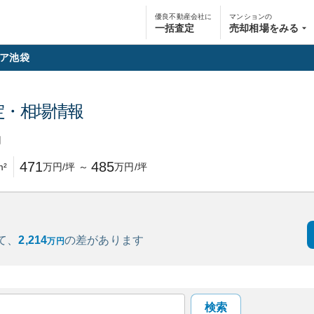
優良不動産会社に
マンションの
一括査定
売却相場をみる
ア池袋
定・相場情報
円
471
485
m²
万円/坪
～
万円/坪
て、
2,214
の
差があります
万円
検索