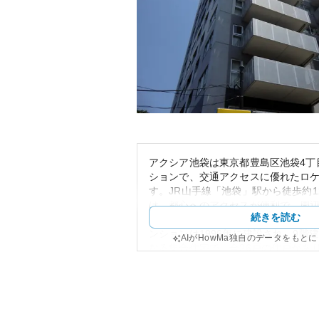
アクシア池袋は東京都豊島区池袋4丁
ションで、交通アクセスに優れたロ
す。JR山手線「池袋」駅から徒歩約1
は、都心へのアクセスが便利で、周
続きを読む
店が充実しており、生活利便性が高
ンションは1996年に建設され、9階
AIがHowMa独自のデータをもと
なる集合住宅で、全26戸の住戸があ
外観は近隣の都市型建物と調和しつ
ンが特徴です。資産性の観点から見
動産市場は既に成熟しているため、
引も安定しており、需要が比較的高