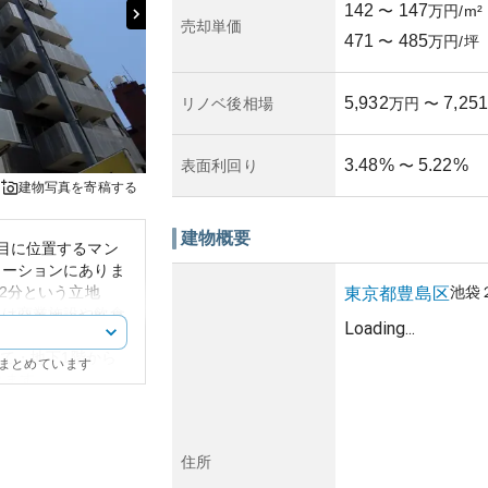
142
147
〜
万円/m²
売却単価
471
485
〜
万円/坪
5,932
7,251
リノベ後相場
万円
〜
3.48
%
5.22
%
表面利回り
〜
建物写真を寄稿する
建物概要
目に位置するマン
ケーションにありま
2分という立地
池袋
東京都
豊島区
辺は商業施設や飲食
Loading...
い地域です。このマ
建て・地下1階から
にまとめています
ります。
つ、モダンなデザイ
ると、池袋周辺の不
中古マンションの取
住所
いエリアといえま