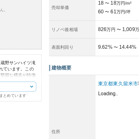
18
18
〜
万円/m²
売却単価
ん。
60
61
〜
万円/坪
826
1,009
リノベ後相場
万円
〜
9.62
%
14.44
%
表面利回り
〜
武蔵野サンハイツ滝
建物概要
れています。この
た堅固な構造が特徴
東京都
東久留米市
Loading...
通アクセスに優
にまとめています
ます。西武新宿線の
分で到達でき、バス
この地域は商業施設
必要なものが比較的
住所
な存在感を持ち、周