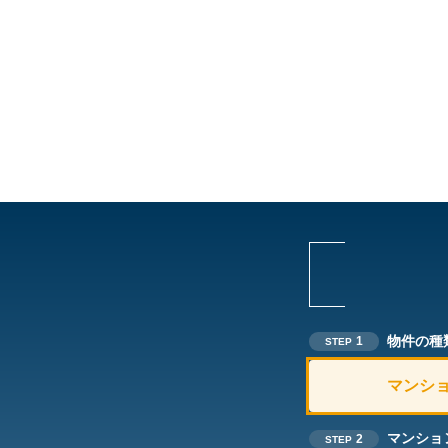
物件の種
1
STEP
マンシ
マンショ
2
STEP