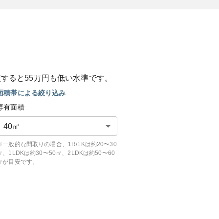
較すると
55
万円も
低い
水準です。
面積帯による絞り込み
専有面積
40
㎡
※一般的な間取りの場合、1R/1Kは約20〜30
㎡、1LDKは約30〜50㎡、2LDKは約50〜60
㎡が目安です。