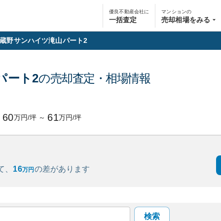
優良不動産会社に
マンションの
一括査定
売却相場をみる
蔵野サンハイツ滝山パート2
パート2
の売却査定・相場情報
60
61
万円/坪
～
万円/坪
て、
16
の
差があります
万円
検索