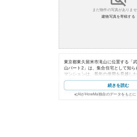
まだ物件の写真がありませ
建物写真を寄稿する
東京都東久留米市滝山に位置する「
山パート2」は、集合住宅として知ら
マンションは、長年の使用を見越し
です。
続きを読む
### 周辺環境:
武蔵野サンハイツ滝山パート2は、交
AIがHowMa独自のデータをもと
れ、日常の利便性が高い場所にあり
花小金井駅からはバスを利用し約10
停から徒歩圏内に位置しています。
や公共施設が充実しており、生活に
短時間で手に入る環境です。
### 外観:
外観はシンプルでありながらも十分