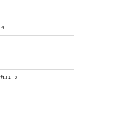
万円
滝山
１−６