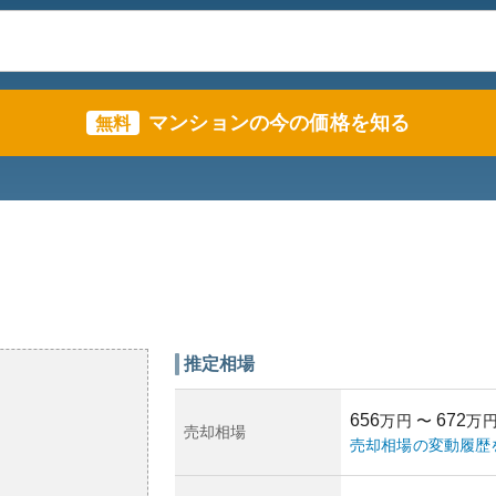
マンションの今の価格を知る
無料
推定相場
656
672
万円
〜
万
売却相場
売却相場の変動履歴