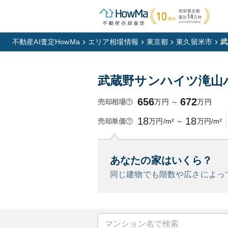
不動産AI査定HowMa
エリア相場情報
東京都
東久留米市
武
武蔵野サンハイツ滝山
656
672
万円
～
万円
売却相場
18
18
万円/m²
～
万円/m²
売却単価
あなたの家はいくら？
同じ建物でも階数や広さによっ