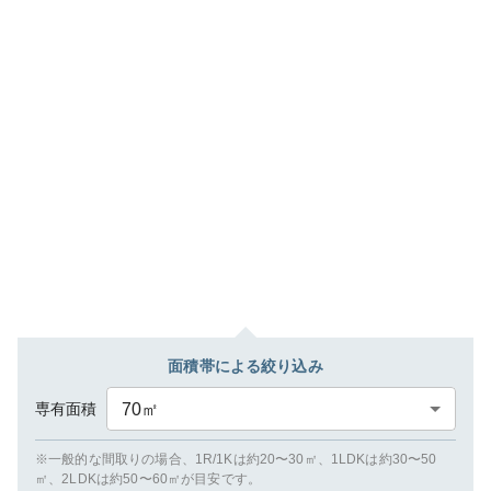
面積帯による絞り込み
専有面積
70
㎡
※一般的な間取りの場合、1R/1Kは約20〜30㎡、1LDKは約30〜50
㎡、2LDKは約50〜60㎡が目安です。