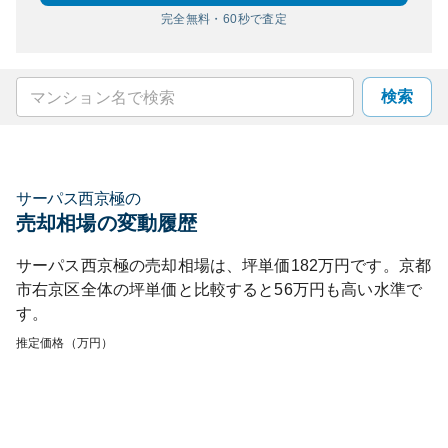
完全無料・60秒で査定
検索
サーパス西京極
の
売却相場の変動履歴
サーパス西京極
の売却相場は、坪単価
182
万円です。
京都
市右京区
全体の坪単価と比較すると
56
万円も
高い
水準で
す。
推定価格（万円）