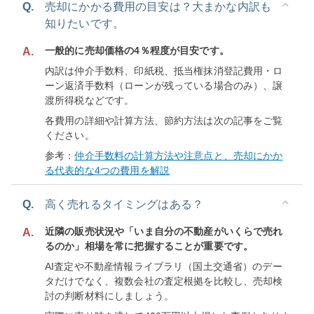
Q.
売却にかかる費用の目安は？大まかな内訳も
知りたいです。
一般的に売却価格の4％程度が目安です。
A.
内訳は仲介手数料、印紙税、抵当権抹消登記費用・ロ
ーン返済手数料（ローンが残っている場合のみ）、譲
渡所得税などです。
各費用の詳細や計算方法、節約方法は次の記事をご覧
ください。
参考：
仲介手数料の計算方法や注意点と、売却にかか
る代表的な4つの費用を解説
Q.
高く売れるタイミングはある？
近隣の販売状況や「いま自分の不動産がいくらで売れ
A.
るのか」相場を常に把握することが重要です。
AI査定や不動産情報ライブラリ（国土交通省）のデー
タだけでなく、複数会社の査定根拠を比較し、売却検
討の判断材料にしましょう。