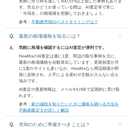
実際に売り時を逃して400万円以上損した事例もありま
す。売るかどうか迷っている間は、AI査定等で常に
「今現在」の相場感を把握しておきましょう。
参考：
不動産売却のベストタイミングは？
Q.
最新の相場価格を知るには？
気軽に相場を確認するにはAI査定が便利です。
A.
HowMaのAI査定は週に1度、周辺の取引事例を元に、
最新の相場価格を自動算出しています。更新頻度が月
に1度のサイトも多いなか、HowMaなら周辺相場が即
座に反映され、人手による遅れや主観が入らない点も
強みです。
AI査定の更新情報は、メールやLINEで定期的に受け取
れます。
参考：
家の値段を知りたいときに価格を調べる方法を
不動産鑑定士が詳しく解説
Q.
売却のために準備すべきことは？