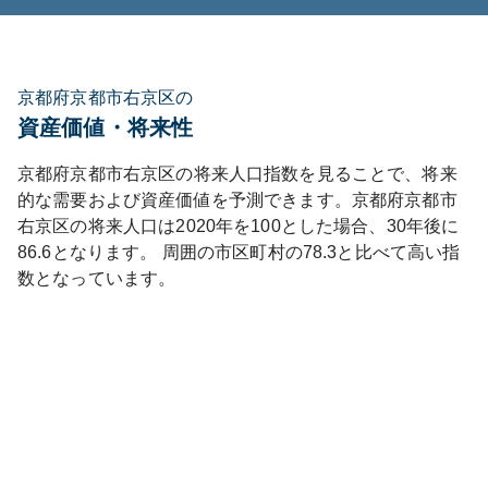
京都府京都市右京区の
資産価値・将来性
京都府
京都市右京区
の将来人口指数を見ることで、将来
的な需要および資産価値を予測できます。
京都府
京都市
右京区
の将来人口は
2020
年を100とした場合、30年後に
86.6
となります。
周囲の市区町村の
78.3
と比べて
高い
指
数となっています。