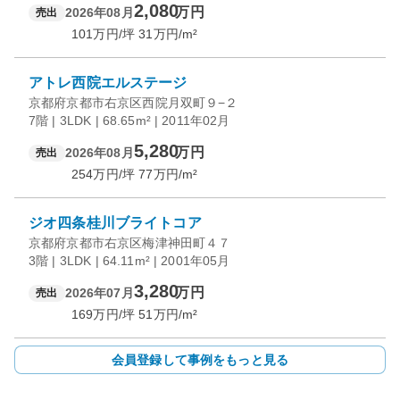
2,080
万円
2026年08月
売出
101
万円/坪
31
万円/m²
アトレ西院エルステージ
京都府京都市右京区西院月双町９−２
7階 | 3LDK | 68.65m² | 2011年02月
5,280
万円
2026年08月
売出
254
万円/坪
77
万円/m²
ジオ四条桂川ブライトコア
京都府京都市右京区梅津神田町４７
3階 | 3LDK | 64.11m² | 2001年05月
3,280
万円
2026年07月
売出
169
万円/坪
51
万円/m²
会員登録して事例をもっと見る