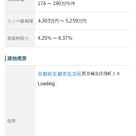
174
190
〜
万円/坪
4,303
5,259
リノベ後相場
万円
〜
万円
4.25
%
6.37
%
表面利回り
〜
建物概要
西京極北庄境町
１６
京都府
京都市右京区
Loading...
住所