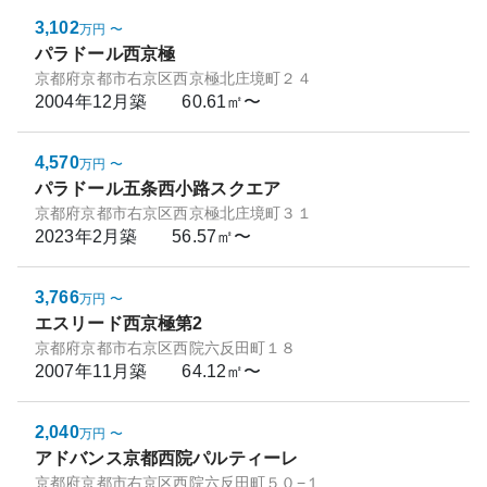
3,102
万円
〜
パラドール西京極
京都府京都市右京区西京極北庄境町２４
2004年12月
築
60.61㎡〜
4,570
万円
〜
パラドール五条西小路スクエア
京都府京都市右京区西京極北庄境町３１
2023年2月
築
56.57㎡〜
3,766
万円
〜
エスリード西京極第2
京都府京都市右京区西院六反田町１８
2007年11月
築
64.12㎡〜
2,040
万円
〜
アドバンス京都西院パルティーレ
京都府京都市右京区西院六反田町５０−１