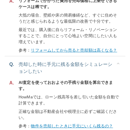
リフォームでかかった費用を売却価格に上乗せできる
A.
ケースは稀です。
大抵の場合、壁紙や床の簡易修繕など、すぐに住めそ
うだと感じられるような最低限の改善で十分です。
最近では、購入後に自らリフォーム・リノベーション
することで、自分にとって心地よい空間にしたい人も
増えています。
参考：
リフォームしてから売ると売却額は高くなる？
Q.
売却した時に手元に残る金額をシミュレーシ
ョンしたい
AI査定を使っておおよその手残り金額を算出できま
A.
す。
HowMaでは、ローン残高等を差し引いた金額を自動で
計算できます。
正確な金額は不動産会社や税理士に必ずご確認くださ
い。
参考：
物件を売却したときに手元にいくら残るの？