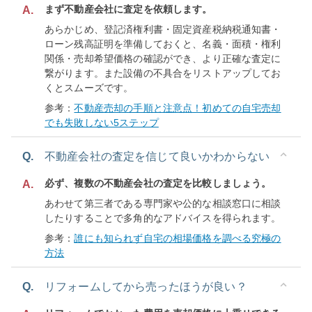
まず不動産会社に査定を依頼します。
A.
あらかじめ、登記済権利書・固定資産税納税通知書・
ローン残高証明を準備しておくと、名義・面積・権利
関係・売却希望価格の確認ができ、より正確な査定に
繋がります。また設備の不具合をリストアップしてお
くとスムーズです。
参考：
不動産売却の手順と注意点！初めての自宅売却
でも失敗しない5ステップ
Q.
不動産会社の査定を信じて良いかわからない
必ず、複数の不動産会社の査定を比較しましょう。
A.
あわせて第三者である専門家や公的な相談窓口に相談
したりすることで多角的なアドバイスを得られます。
参考：
誰にも知られず自宅の相場価格を調べる究極の
方法
Q.
リフォームしてから売ったほうが良い？