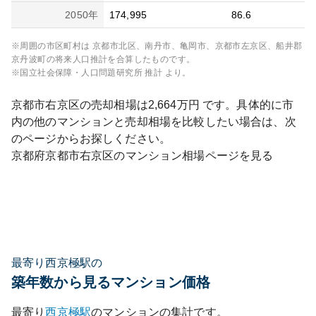
2050
年
174,995
86.6
※周囲の市区町村は
京都市北区、南丹市、亀岡市、京都市左京区、船井郡
京丹波町
の将来人口推計を合算したものです。
※国立社会保障・人口問題研究所 推計 より。
京都市右京区
の売却相場は
2,664
万円 です。具体的に市
内の他のマンションと売却相場を比較したい場合は、次
のページからお探しください。
京都府
京都市右京区
のマンション相場ページを見る
最寄り西京極駅の
築年数から見るマンション価格
最寄り
西京極
駅
のマンションの集計です。