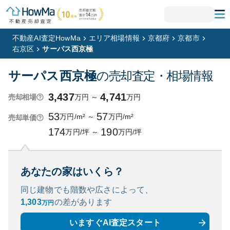
不動産AI査定HowMa
エリア相場情報
京都府
京都市
右京区
サーパス西京極
サーパス西京極
の売却査定・相場情報
3,437
4,741
万円
～
万円
売却相場
53
57
万円/m²
～
万円/m²
売却単価
174
190
万円/坪
～
万円/坪
あなたの家はいくら？
同じ建物でも階数や広さによって、
1,303
の
差があります
万円
いますぐAI査定スタート