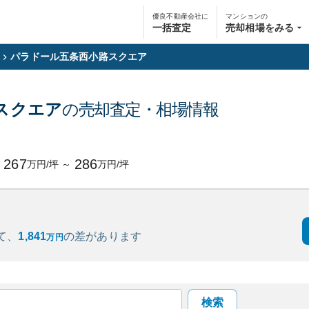
優良不動産会社に
マンションの
一括査定
売却相場をみる
パラドール五条西小路スクエア
スクエア
の売却査定・相場情報
円
267
286
万円/坪
～
万円/坪
て、
1,841
の
差があります
万円
検索