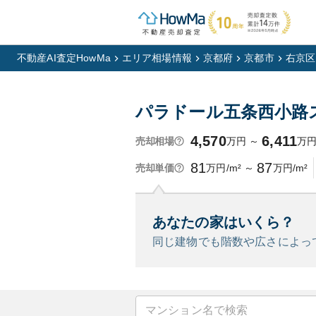
不動産AI査定HowMa
エリア相場情報
京都府
京都市
右京区
パラドール五条西小路
4,570
6,411
万円
～
万
売却相場
81
87
万円/m²
～
万円/m²
売却単価
あなたの家はいくら？
同じ建物でも階数や広さによっ