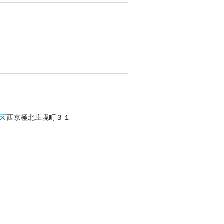
西京極北庄境町
３１
区