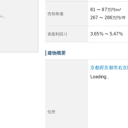
81
87
〜
万円/m²
売却単価
ん。
267
286
〜
万円/坪
3.65
%
5.47
%
表面利回り
〜
建物概要
京都府
京都市右京
Loading...
住所