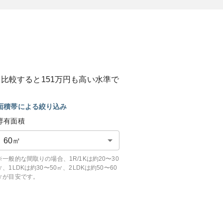
と比較すると
151
万円も
高い
水準で
面積帯による絞り込み
専有面積
60
㎡
※一般的な間取りの場合、1R/1Kは約20〜30
㎡、1LDKは約30〜50㎡、2LDKは約50〜60
㎡が目安です。