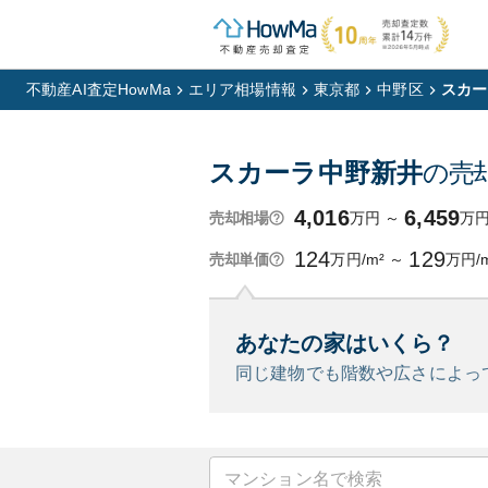
不動産AI査定HowMa
エリア相場情報
東京都
中野区
スカー
スカーラ中野新井
の売
4,016
6,459
万円
～
万
売却相場
124
129
万円/m²
～
万円/
売却単価
あなたの家はいくら？
同じ建物でも階数や広さによっ