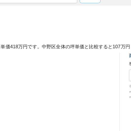
坪単価
418
万円です。
中野区
全体の坪単価と比較すると
107
万円