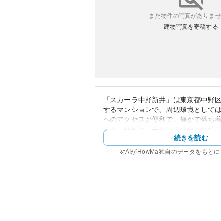
まだ物件の写真がありませ
建物写真を寄稿する
「スカーラ中野新井」は東京都中野区
するマンションで、周辺環境として
へのアクセスが便利で、静かで落ち
ます。外観は、モダンで洗練された
続きを読む
住む人々にとって快適な環境を提供
このマンションは資産性という観点
AIがHowMa独自のデータをもと
り、その良好な立地条件が評価され
商業施設や飲食店、公共施設が豊富
将来的な資産価値も期待されていま
心への通勤需要と地域開発動向によ
要があります。
所有リスクについては、比較的静か
も良好であることから、大きなリス