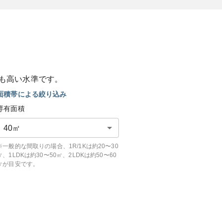
も
高い
水準です。
面積帯による絞り込み
専有面積
40
㎡
※一般的な間取りの場合、1R/1Kは約20〜30
㎡、1LDKは約30〜50㎡、2LDKは約50〜60
㎡が目安です。