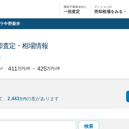
優良不動産会社に
マンションの
一括査定
売却相場をみる
ラ中野新井
却査定・相場情報
円
411
425
m²
万円/坪
～
万円/坪
て、
2,443
の
差があります
万円
検索