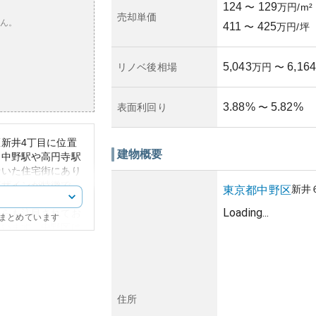
124
129
〜
万円/m²
売却単価
ん。
411
425
〜
万円/坪
5,043
6,164
リノベ後相場
万円
〜
3.88
%
5.82
%
表面利回り
〜
新井4丁目に位置
建物概要
は中野駅や高円寺駅
着いた住宅街にあり
デザインが特徴で、
新井
東京都
中野区
しています。
Loading...
からも注目されてお
にまとめています
ています。中野区は
で都市機能が高く、
す。ただし、東京都
る影響は注視する必
な地域であり、治安
住所
クは少ないと考えら