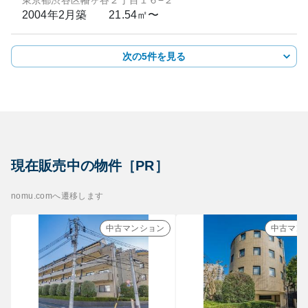
東京都渋谷区幡ヶ谷２丁目１６−２
2004年2月
築
21.54㎡〜
次の5件を見る
現在販売中の物件［PR］
nomu.comへ遷移します
中古マンション
中古マン