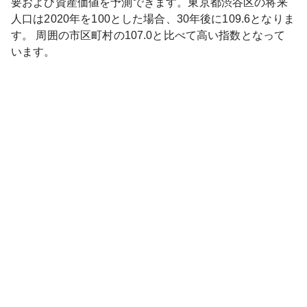
要および資産価値を予測できます。
東京都
渋谷区
の将来
人口は
2020
年を100とした場合、30年後に
109.6
となりま
す。
周囲の市区町村の
107.0
と比べて
高い
指数となって
います。