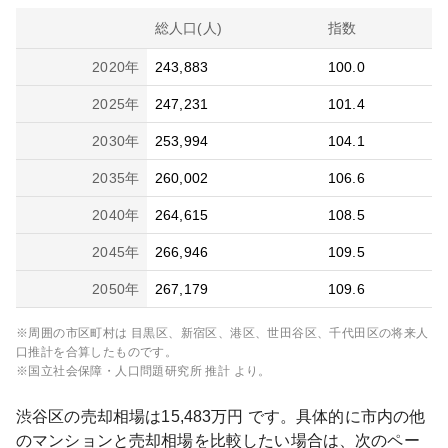
総人口(人)
指数
2020
年
243,883
100.0
2025
年
247,231
101.4
2030
年
253,994
104.1
2035
年
260,002
106.6
2040
年
264,615
108.5
2045
年
266,946
109.5
2050
年
267,179
109.6
※周囲の市区町村は
目黒区、新宿区、港区、世田谷区、千代田区
の将来人
口推計を合算したものです。
※国立社会保障・人口問題研究所 推計 より。
渋谷区
の売却相場は
15,483
万円 です。具体的に市内の他
のマンションと売却相場を比較したい場合は、次のペー