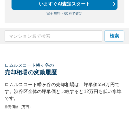
いますぐAI査定スタート
完全無料・60秒で査定
検索
ロムルスコート幡ヶ谷
の
売却相場の変動履歴
ロムルスコート幡ヶ谷
の売却相場は、坪単価
554
万円で
す。
渋谷区
全体の坪単価と比較すると
12
万円も
低い
水準
です。
推定価格（万円）