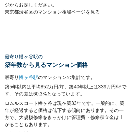
ジからお探しください。
東京都
渋谷区
のマンション相場ページを見る
最寄り幡ヶ谷駅の
築年数から見るマンション価格
最寄り
幡ヶ谷
駅
のマンションの集計です。
築5年以内は平均852万円/坪、築40年以上は339万円/坪で
す。その差は60.3%となっています。
ロムルスコート幡ヶ谷
は現在築
33
年です。一般的に、築
年が経過すると価格は低下する傾向にあります。その一
方で、大規模修繕をきっかけに管理費・修繕積立金は上
がることもあります。