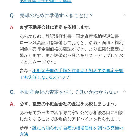
不動産鑑定士が詳しく解説
Q.
売却のために準備すべきことは？
まず不動産会社に査定を依頼します。
A.
あらかじめ、登記済権利書・固定資産税納税通知書・
ローン残高証明を準備しておくと、名義・面積・権利
関係・売却希望価格の確認ができ、より正確な査定に
繋がります。また設備の不具合をリストアップしてお
くとスムーズです。
参考：
不動産売却の手順と注意点！初めての自宅売却
でも失敗しない5ステップ
Q.
不動産会社の査定を信じて良いかわからない
必ず、複数の不動産会社の査定を比較しましょう。
A.
あわせて第三者である専門家や公的な相談窓口に相談
したりすることで多角的なアドバイスを得られます。
参考：
誰にも知られず自宅の相場価格を調べる究極の
方法