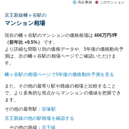
売出事例
このマンション
京王新線幡ヶ谷駅の
マンション相場
現在の
幡ヶ谷
駅のマンションの価格相場は
406
万円/坪
（前年比
+9.5%
）
です。
より詳細な間取り別の価格データや、5年後の価格動向予
測は、次の
幡ヶ谷
駅の相場ページでご確認いただけま
す。
幡ヶ谷
駅の相場ページで5年後の価格動向予測を見る
また、その他の最寄り駅や路線の相場と比較すること
で、より多角的な視点からマンションの価値を把握でき
ます。
その他の最寄駅：
笹塚
駅
京王新線
の他の駅相場を確認する
その他の路線：
京王線