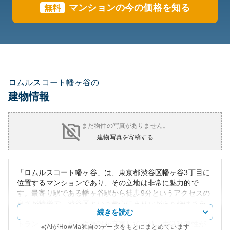
マンションの今の価格を知る
無料
ロムルスコート幡ヶ谷の
建物情報
まだ物件の写真がありません。
建物写真を寄稿する
「ロムルスコート幡ヶ谷」は、東京都渋谷区幡ヶ谷3丁目に
位置するマンションであり、その立地は非常に魅力的で
す。最寄り駅である幡ヶ谷駅から徒歩9分というアクセスの
良さが特徴で、渋谷区という都心にありながらも静けさを
続きを読む
兼ね備えた地域に位置しています。周辺にはカフェやレス
トラン、ショッピング施設が充実しており、生活利便性が
AIがHowMa独自のデータをもとにまとめています