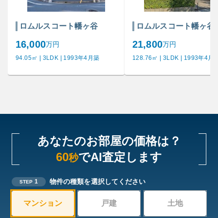
ロムルスコート幡ヶ谷
ロムルスコート幡ヶ谷
16,000
21,800
万円
万円
94.05㎡ | 3LDK | 1993年4月築
128.76㎡ | 3LDK | 1993年4月
あなたのお部屋の価格は？
60
でAI査定します
秒
物件の種類を選択してください
1
STEP
マンション
戸建
土地