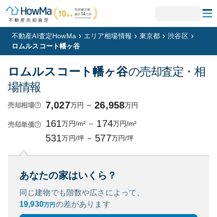
不動産AI査定HowMa
エリア相場情報
東京都
渋谷区
ロムルスコート幡ヶ谷
ロムルスコート幡ヶ谷
の売却査定・相
場情報
7,027
26,958
万円
～
万円
売却相場
161
174
万円/m²
～
万円/m²
売却単価
531
577
万円/坪
～
万円/坪
あなたの家はいくら？
同じ建物でも階数や広さによって、
19,930
の
差があります
万円