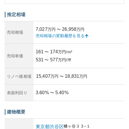
高いです。
外観はモダンでスタイリッシュなデザインを採用してお
り、シンプルながらも洗練された印象を与えます。構造的
推定相場
には堅牢で、地震対策なども施されている可能性が高いで
す。
7,027
26,958
万円
〜
万円
資産性の観点から見ると、都心へのアクセスの良さや渋谷
売却相場
売却相場の変動履歴を見る
区というロケーションの強みから、将来的な価値上昇や安
定性が期待できます。ただし、都心部における物価の変動
や不動産市場の影響を考慮に入れ、自身の資産運用計画を
161
174
〜
万円/m²
立てることが重要です。
売却単価
531
577
所有リスクの側面では、賃貸や売却の際の相場変動や、マ
〜
万円/坪
ンションの維持管理費の増加などのリスクが考えられま
す。マンション管理がしっかりと行われているかどうか
15,407
18,831
リノベ後相場
万円
〜
万円
も、所有リスクを軽減するための重要な要素です。
築年数や正確な管理状況についての情報は、現時点では入
手できませんでしたが、これらは購入や投資を検討する際
3.60
%
5.40
%
表面利回り
〜
に詳しく確認する価値があります。
建物概要
幡ヶ谷
３３−１
東京都
渋谷区