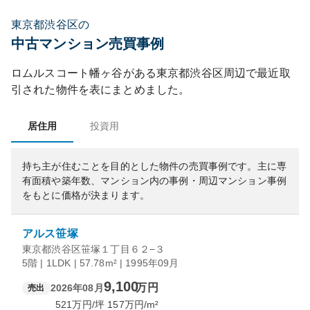
東京都渋谷区の
中古マンション売買事例
ロムルスコート幡ヶ谷
がある
東京都
渋谷区
周辺で最近取
引された物件を表にまとめました。
居住用
投資用
持ち主が住むことを目的とした物件の売買事例です。
主に専
有面積や築年数、マンション内の事例・周辺マンション事例
をもとに価格が決まります。
アルス笹塚
東京都渋谷区笹塚１丁目６２−３
5階 | 1LDK | 57.78m² | 1995年09月
9,100
万円
2026年08月
売出
521
万円/坪
157
万円/m²