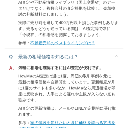
AI査定や不動産情報ライブラリ（国土交通省）のデー
タだけでなく、複数会社の査定根拠を比較し、売却検
討の判断材料にしましょう。
実際に売り時を逃して400万円以上損した事例もありま
す。売るかどうか迷っている間は、AI査定等で常に
「今現在」の相場感を把握しておきましょう。
参考：
不動産売却のベストタイミングは？
Q.
最新の相場価格を知るには？
気軽に相場を確認するにはAI査定が便利です。
A.
HowMaのAI査定は週に1度、周辺の取引事例を元に、
最新の相場価格を自動算出しています。更新頻度が月
に1度のサイトも多いなか、HowMaなら周辺相場が即
座に反映され、人手による遅れや主観が入らない点も
強みです。
AI査定の更新情報は、メールやLINEで定期的に受け取
れます。
参考：
家の値段を知りたいときに価格を調べる方法を