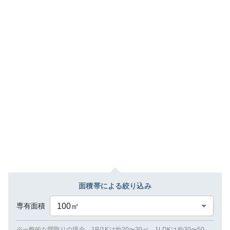
面積帯による絞り込み
専有面積
100
㎡
※一般的な間取りの場合、1R/1Kは約20〜30㎡、1LDKは約30〜50