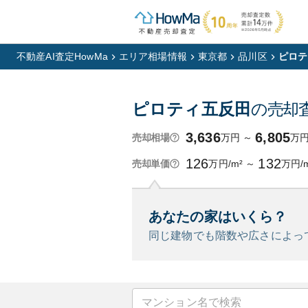
不動産AI査定HowMa
エリア相場情報
東京都
品川区
ピロテ
ピロティ五反田
の売却
3,636
6,805
万円
～
万
売却相場
126
132
万円/m²
～
万円/
売却単価
あなたの家はいくら？
同じ建物でも階数や広さによっ