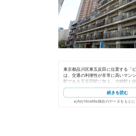
東京都品川区東五反田に位置する「
は、交通の利便性が非常に高いマン
駅である五反田駅に加え、大崎駅も
す。このため、JR山手線、東急池上
続きを読む
草線、りんかい線を利用することが
アクセスが容易です。
AIがHowMa独自のデータをもと
周辺環境としては、商業施設や飲食
日常生活に必要な利便施設が揃って
な住宅街という一面も持ち合わせて
らしが期待できます。
外観については、都市型マンション