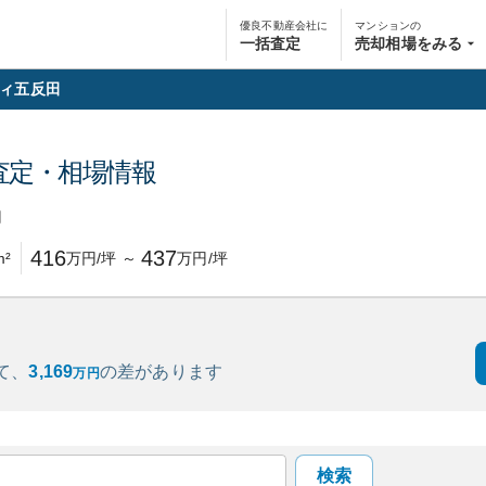
優良不動産会社に
マンションの
一括査定
売却相場をみる
ィ五反田
査定・相場情報
円
416
437
m²
万円/坪
～
万円/坪
て、
3,169
の
差があります
万円
検索