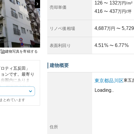
126
132
〜
万円/m²
売却単価
416
437
〜
万円/坪
4,687
5,729
リノベ後相場
万円
〜
4.51
%
6.77
%
表面利回り
〜
建物写真を寄稿する
建物概要
ピロティ五反田」
ションです。最寄り
徒歩圏内にありま
東五
東京都
品川区
線、都営地下鉄浅
Loading...
でき、都内各所への
にまとめています
店が充実しており、
います。また、閑静
いるため、快適な暮
住所
らしい近代的なデザ