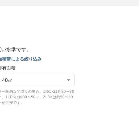
低い
水準です。
面積帯による絞り込み
専有面積
40
㎡
※一般的な間取りの場合、1R/1Kは約20〜30
㎡、1LDKは約30〜50㎡、2LDKは約50〜60
㎡が目安です。