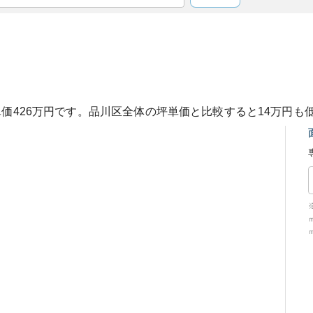
単価
426
万円です。
品川区
全体の坪単価と比較すると
14
万円も