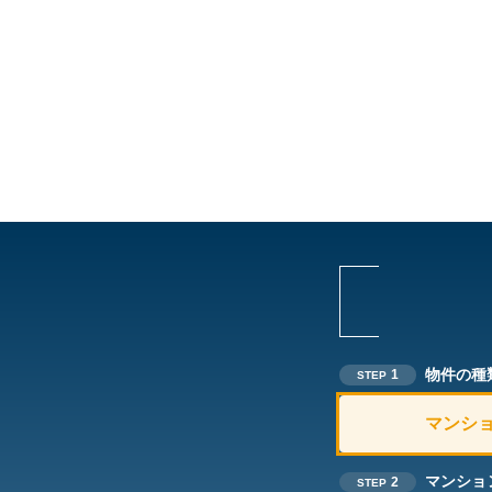
物件の種
1
STEP
マンシ
マンショ
2
STEP