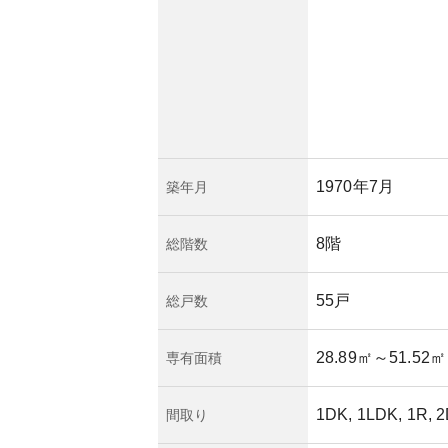
性を両立した設計と
の良さや、周辺の商
資産価値を維持し続
は再開発が進むエリ
資産価値の向上にも
に位置することから
る影響、建物の管理
ます。さらに、駅に
1970年7月
築年月
の問題も考慮する必
8階
総階数
55戸
総戸数
28.89㎡
～51.52㎡
専有面積
1DK, 1LDK, 1R, 
間取り