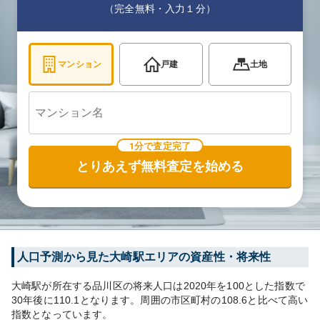
（完全無料・入力１分）
マンション
戸建
土地
1分で査定完了
とりあえず無料査定を始める
人口予測から見た
大崎
駅エリアの資産性・将来性
大崎
駅が所在する
品川区
の将来人口は
2020
年を100とした指数で
30年後に
110.1
となります。
周囲の市区町村の
108.6
と比べて
高い
指数となっています。