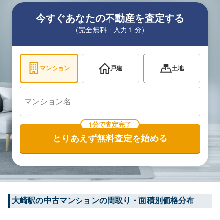
今すぐあなたの不動産を査定する
（完全無料・入力１分）
マンション
戸建
土地
1分で査定完了
とりあえず無料査定を始める
大崎
駅の中古マンションの間取り・面積別価格分布