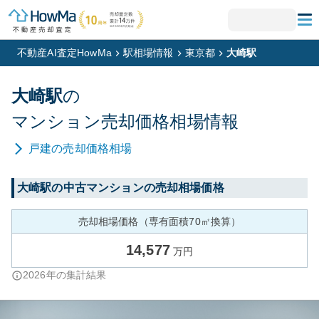
不動産AI査定HowMa
駅相場情報
東京都
大崎駅
大崎
駅
の
マンション
売却価格相場情報
戸建
の売却価格相場
大崎
駅の中古マンションの売却相場価格
売却相場価格（専有面積70㎡換算）
14,577
万円
2026
年の集計結果