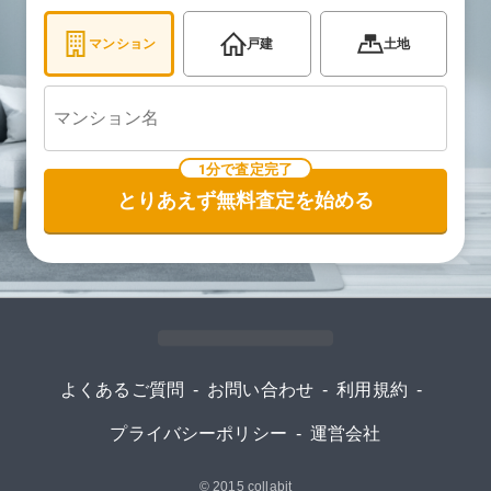
マンション
戸建
土地
1分で査定完了
とりあえず無料査定を始める
よくあるご質問
-
お問い合わせ
-
利用規約
-
プライバシーポリシー
-
運営会社
© 2015
collabit