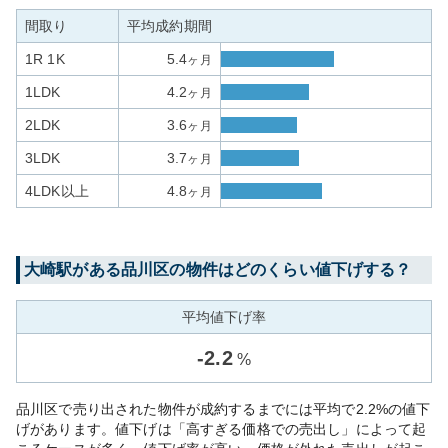
間取り
平均成約期間
1R 1K
5.4
ヶ月
1LDK
4.2
ヶ月
2LDK
3.6
ヶ月
3LDK
3.7
ヶ月
4LDK以上
4.8
ヶ月
大崎
駅がある
品川区
の物件はどのくらい値下げする？
平均値下げ率
-
2.2
%
品川区で売り出された物件が成約するまでには平均で2.2%の値下
げがあります。値下げは「高すぎる価格での売出し」によって起