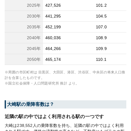
2025
年
427,526
101.2
2030
年
441,295
104.5
2035
年
452,199
107.0
2040
年
460,036
108.9
2045
年
464,266
109.9
2050
年
465,174
110.1
※周囲の市区町村は
目黒区、大田区、港区、渋谷区、中央区
の将来人口推
計を合算したものです。
※国立社会保障・人口問題研究所 推計 より。
大崎
駅の乗降客数は？
近隣の駅の中ではよく利用される駅の一つです
大崎は238,552人の乗降客数を持ち、近隣の駅の中ではよく利用