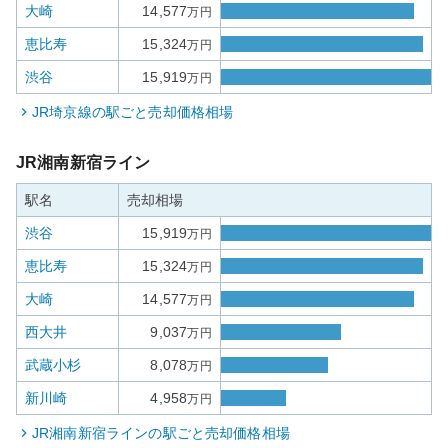
大崎
14,577
万円
恵比寿
15,324
万円
渋谷
15,919
万円
JR埼京線
の駅ごと売却価格相場
JR湘南新宿ライン
駅名
売却相場
渋谷
15,919
万円
恵比寿
15,324
万円
大崎
14,577
万円
西大井
9,037
万円
武蔵小杉
8,078
万円
新川崎
4,958
万円
JR湘南新宿ライン
の駅ごと売却価格相場