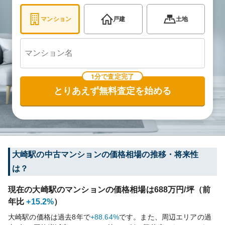
マンション
戸建
土地
1分で査定完了
とりあえず無料査定を始める
大崎
駅の中古マンションの価格相場の推移・将来性
は？
現在の
大崎
駅のマンションの価格相場は
688
万円/坪（前
年比
+15.2%
）
大崎
駅の価格は過去
8
年で
+88.64%
です。
また、周辺エリアの過