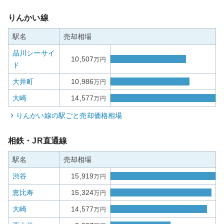
りんかい線
駅名
売却相場
品川シーサイ
10,507
万円
ド
大井町
10,986
万円
大崎
14,577
万円
りんかい線
の駅ごと売却価格相場
相鉄・JR直通線
駅名
売却相場
渋谷
15,919
万円
恵比寿
15,324
万円
大崎
14,577
万円