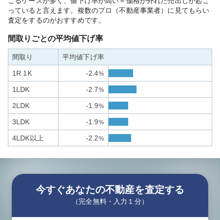
こるケースが多く、値下げ率が高い＝価格が外れた売出しが起こ
っていると言えます。複数のプロ（不動産事業者）に見てもらい
査定をするのがおすすめです。
間取りごとの平均値下げ率
間取り
平均値下げ率
1R 1K
-2.4
%
1LDK
-2.7
%
2LDK
-1.9
%
3LDK
-1.9
%
4LDK以上
-2.2
%
今すぐあなたの不動産を査定する
（完全無料・入力１分）