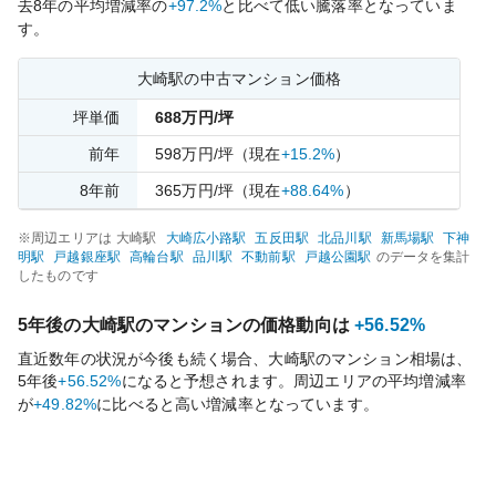
去
8
年の平均増減率の
+97.2%
と比べて
低い
騰落率となっていま
す。
大崎
駅の中古マンション価格
坪単価
688
万円/坪
前年
598
万円/坪
（現在
+15.2%
）
8
年前
365
万円/坪
（現在
+88.64%
）
※周辺エリアは
大崎
駅
大崎広小路
駅
五反田
駅
北品川
駅
新馬場
駅
下神
明
駅
戸越銀座
駅
高輪台
駅
品川
駅
不動前
駅
戸越公園
駅
のデータを集計
したものです
5年後の
大崎
駅のマンションの価格動向は
+56.52%
直近数年の状況が今後も続く場合、
大崎
駅のマンション相場は、
5年後
+56.52%
になると予想されます。周辺エリアの平均増減率
が
+49.82%
に比べると
高い
増減率となっています。