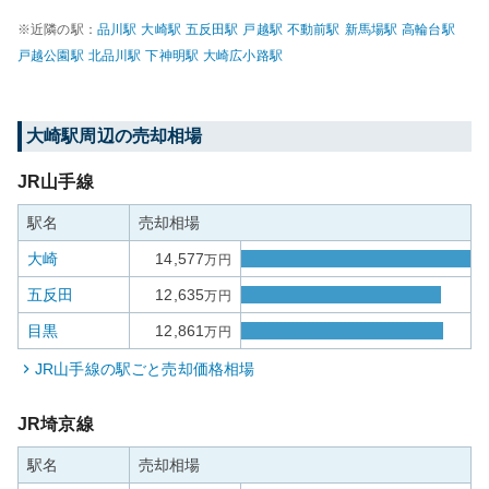
※近隣の駅：
品川
駅
大崎
駅
五反田
駅
戸越
駅
不動前
駅
新馬場
駅
高輪台
駅
戸越公園
駅
北品川
駅
下神明
駅
大崎広小路
駅
大崎
駅周辺の売却相場
JR山手線
駅名
売却相場
大崎
14,577
万円
五反田
12,635
万円
目黒
12,861
万円
JR山手線
の駅ごと売却価格相場
JR埼京線
駅名
売却相場