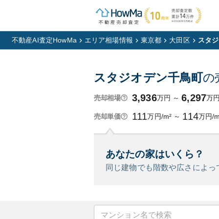
不動産AI査定HowMa
エリア相場情報
東京都
大田区
スタジ
スタジオデン千鳥町
の
3,936
6,297
万円
～
万
売却相場
111
114
万円/m²
～
万円/m
売却単価
あなたの家はいくら？
同じ建物でも階数や広さによっ