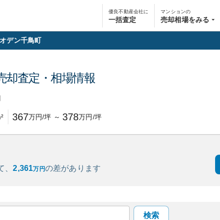
優良不動産会社に
マンションの
一括査定
売却相場をみる
オデン千鳥町
売却査定・相場情報
円
367
378
²
万円/坪
～
万円/坪
て、
2,361
の
差があります
万円
検索