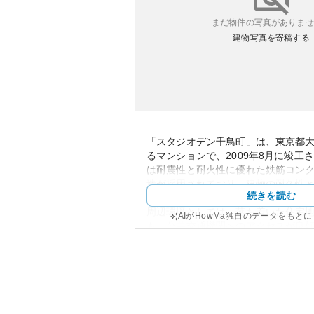
まだ物件の写真がありませ
建物写真を寄稿する
「スタジオデン千鳥町」は、東京都
るマンションで、2009年8月に竣工
は耐震性と耐火性に優れた鉄筋コンク
造が採用されており、建物の耐久性
続きを読む
安心感が得られます。
周辺環境としては、落ち着いた住宅
AIがHowMa独自のデータをもと
も、公共交通機関へのアクセスが良
や通学に便利です。また、周囲には
設や公園もあり、日常生活が非常に
から、単身者やファミリー層に人気
資産性については、東京23区内にあ
較的安定しており、将来的な価値の
きます。一方で所有リスクに関して