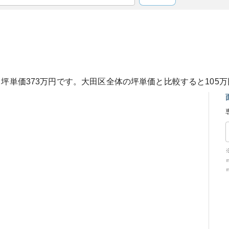
、坪単価
373
万円です。
大田区
全体の坪単価と比較すると
105
万