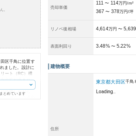
111
114
〜
万円/m²
売却単価
ん。
367
378
〜
万円/坪
4,614
5,639
リノベ後相場
万円
〜
3.48
%
5.22
%
表面利回り
〜
大田区千鳥に位置す
建物概要
されました。設計に
リート（RC）構
と安全性が高まり、
千鳥
東京都
大田区
Loading...
地に位置しながら
にまとめています
好で、都心への通勤
生活に必要な商業施
快適です。その立地
があります。
ることから地価が比
保持・向上が期待で
住所
、一部で言及されて