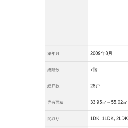
ついては確認が必要
、物件の価値を保つ
理費用と管理内容に
ションが求められま
町は住みやすさと資
でしょう。
2009年8月
築年月
7階
総階数
28戸
総戸数
33.95㎡
～55.02㎡
専有面積
1DK, 1LDK, 2LD
間取り