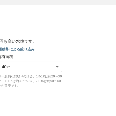
円も
高い
水準です。
面積帯による絞り込み
専有面積
40
㎡
※一般的な間取りの場合、1R/1Kは約20〜30
㎡、1LDKは約30〜50㎡、2LDKは約50〜60
㎡が目安です。