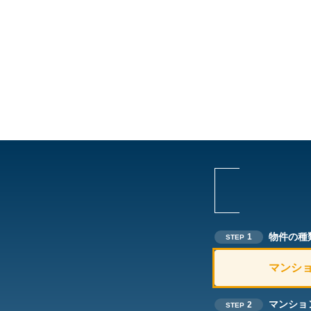
物件の種
1
STEP
マンシ
マンショ
2
STEP