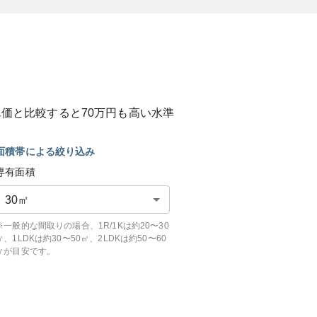
単価と比較すると
70
万円も
高い
水準
面積帯による絞り込み
専有面積
30
㎡
※一般的な間取りの場合、1R/1Kは約20〜30
㎡、1LDKは約30〜50㎡、2LDKは約50〜60
㎡が目安です。