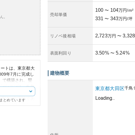
100
104
〜
万円/m²
売却単価
ん。
331
343
〜
万円/坪
2,723
3,328
リノベ後相場
万円
〜
3.50
%
5.24
%
表面利回り
〜
コートは、東京都大
建物概要
09年7月に完成し
）で構築され、堅
マンションは、多数
千鳥
東京都
大田区
、特に「池上」駅か
Loading...
環境は、住宅地であ
にまとめています
活施設は揃ってお
ます。
ザインを採用してお
性については、都心
中長期的な資産価値
し、築年数が進むこ
住所