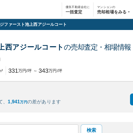
優良不動産会社に
マンションの
一括査定
売却相場をみる
ジファースト池上西アジールコート
上西アジールコート
の売却査定・相場情報
円
331
343
m²
万円/坪
～
万円/坪
て、
1,941
の
差があります
万円
検索