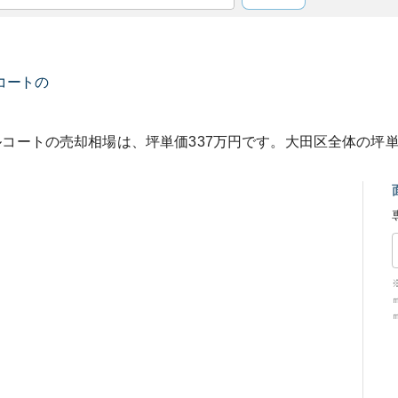
コート
の
ルコート
の売却相場は、坪単価
337
万円です。
大田区
全体の坪