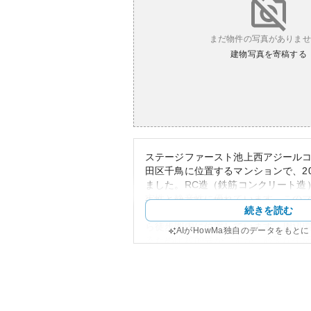
まだ物件の写真がありませ
建物写真を寄稿する
ステージファースト池上西アジール
田区千鳥に位置するマンションで、20
ました。RC造（鉄筋コンクリート造
牢性と静音性に優れています。この
続きを読む
の駅が利用可能な便利な立地にあり
ら徒歩圏内に位置しています。周辺
AIがHowMa独自のデータをもと
るため比較的静かですが、必要な生
り、暮らしやすいエリアとなってい
外観は現代的でスタイリッシュなデ
り、都会的な印象を与えます。資産
へアクセスしやすい立地条件から、
の安定が期待できるでしょう。ただ