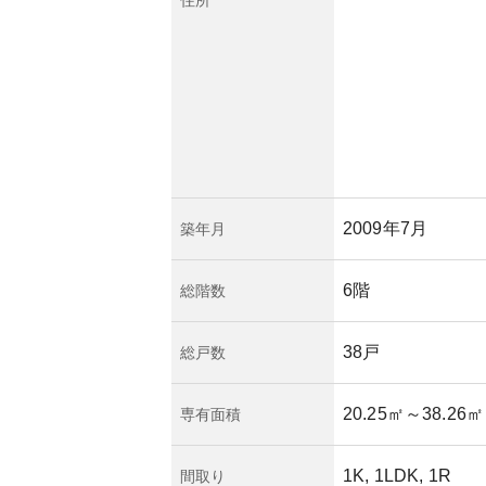
る影響を受けるリス
スク面では、日本国
態に備えた保険加入
ませんが、管理組合
ク軽減もされていま
重視する人々にとっ
力を持っています。
2009年7月
築年月
6階
総階数
38戸
総戸数
20.25㎡
～38.26㎡
専有面積
1K, 1LDK, 1R
間取り