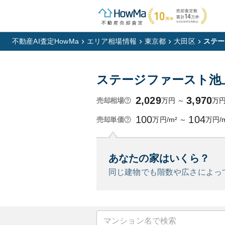
不動産AI査定HowMa
エリア相場情報
東京都
大田区
ステー
ステージファースト池
2,029
3,970
万円
～
万
売却相場
100
104
万円/m²
～
万円/
売却単価
あなたの家はいくら？
同じ建物でも階数や広さによっ