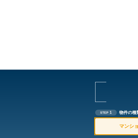
物件の種
1
STEP
マンシ