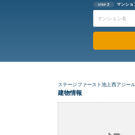
マンショ
2
STEP
ステージファースト池上西アジー
建物情報