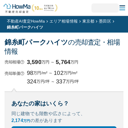
不動産AI査定HowMa
エリア相場情報
東京都
墨田区
錦糸町パークハイツ
錦糸町パークハイツ
の売却査定・相場
情報
3,590
5,764
万円
～
万円
売却相場
98
102
万円/m²
～
万円/m²
売却単価
324
337
万円/坪
～
万円/坪
あなたの家はいくら？
同じ建物でも階数や広さによって、
2,174
の
差があります
万円