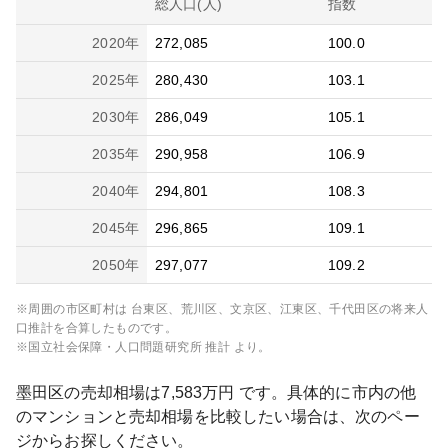
総人口(人)
指数
2020
年
272,085
100.0
2025
年
280,430
103.1
2030
年
286,049
105.1
2035
年
290,958
106.9
2040
年
294,801
108.3
2045
年
296,865
109.1
2050
年
297,077
109.2
※周囲の市区町村は
台東区、荒川区、文京区、江東区、千代田区
の将来人
口推計を合算したものです。
※国立社会保障・人口問題研究所 推計 より。
墨田区
の売却相場は
7,583
万円 です。具体的に市内の他
のマンションと売却相場を比較したい場合は、次のペー
ジからお探しください。