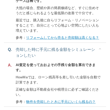
ケースは稀です。
大抵の場合、壁紙や床の簡易修繕など、すぐに住めそ
うだと感じられるような最低限の改善で十分です。
最近では、購入後に自らリフォーム・リノベーション
することで、自分にとって心地よい空間にしたい人も
増えています。
参考：
リフォームしてから売ると売却額は高くなる？
Q.
売却した時に手元に残る金額をシミュレーシ
ョンしたい
AI査定を使っておおよその手残り金額を算出できま
A.
す。
HowMaでは、ローン残高等を差し引いた金額を自動で
計算できます。
正確な金額は不動産会社や税理士に必ずご確認くださ
い。
参考：
物件を売却したときに手元にいくら残るの？