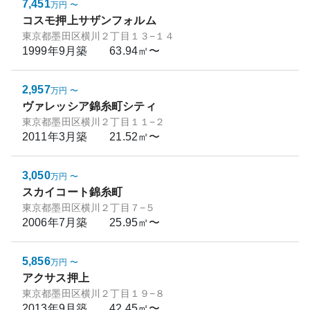
7,451
万円
〜
コスモ押上サザンフォルム
東京都墨田区横川２丁目１３−１４
1999年9月
築
63.94㎡〜
2,957
万円
〜
ヴァレッシア錦糸町シティ
東京都墨田区横川２丁目１１−２
2011年3月
築
21.52㎡〜
3,050
万円
〜
スカイコート錦糸町
東京都墨田区横川２丁目７−５
2006年7月
築
25.95㎡〜
5,856
万円
〜
アクサス押上
東京都墨田区横川２丁目１９−８
2013年9月
築
42.45㎡〜