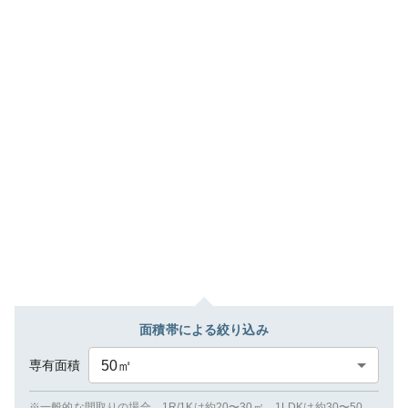
面積帯による絞り込み
専有面積
50
㎡
※一般的な間取りの場合、1R/1Kは約20〜30㎡、1LDKは約30〜50