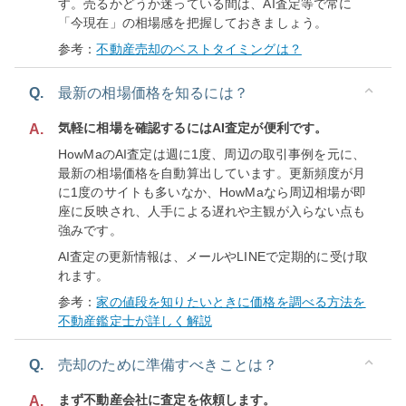
す。売るかどうか迷っている間は、AI査定等で常に
「今現在」の相場感を把握しておきましょう。
参考：
不動産売却のベストタイミングは？
Q.
最新の相場価格を知るには？
気軽に相場を確認するにはAI査定が便利です。
A.
HowMaのAI査定は週に1度、周辺の取引事例を元に、
最新の相場価格を自動算出しています。更新頻度が月
に1度のサイトも多いなか、HowMaなら周辺相場が即
座に反映され、人手による遅れや主観が入らない点も
強みです。
AI査定の更新情報は、メールやLINEで定期的に受け取
れます。
参考：
家の値段を知りたいときに価格を調べる方法を
不動産鑑定士が詳しく解説
Q.
売却のために準備すべきことは？
まず不動産会社に査定を依頼します。
A.