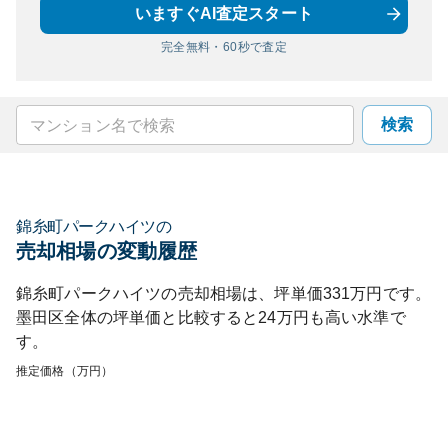
いますぐAI査定スタート
完全無料・60秒で査定
検索
錦糸町パークハイツ
の
売却相場の変動履歴
錦糸町パークハイツ
の売却相場は、坪単価
331
万円です。
墨田区
全体の坪単価と比較すると
24
万円も
高い
水準で
す。
推定価格（万円）