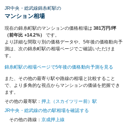
JR中央・総武線錦糸町駅の
マンション相場
現在の
錦糸町
駅のマンションの価格相場は
381
万円/坪
（前年比
+14.2%
）
です。
より詳細な間取り別の価格データや、5年後の価格動向予
測は、次の
錦糸町
駅の相場ページでご確認いただけま
す。
錦糸町
駅の相場ページで5年後の価格動向予測を見る
また、その他の最寄り駅や路線の相場と比較すること
で、より多角的な視点からマンションの価値を把握でき
ます。
その他の最寄駅：
押上（スカイツリー前）
駅
JR中央・総武線
の他の駅相場を確認する
その他の路線：
京成押上線