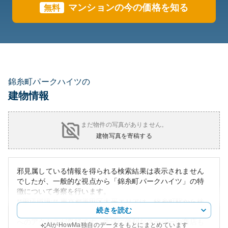
マンションの今の価格を知る
無料
錦糸町パークハイツの
建物情報
まだ物件の写真がありません。
建物写真を寄稿する
邪見属している情報を得られる検索結果は表示されません
でしたが、一般的な視点から「錦糸町パークハイツ」の特
徴について考察を行います。
**周辺環境:** 東京都墨田区太平エリアは、錦糸町駅から徒
続きを読む
歩圏内にあり、ビジネスやエンターテインメントスポット
へのアクセスが良好です。生活に便利なスーパーや商店も
AIがHowMa独自のデータをもとにまとめています