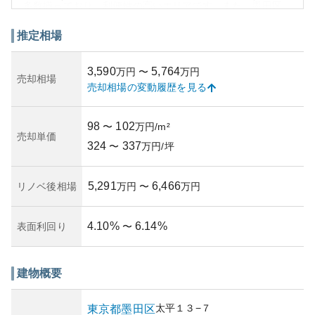
多数揃っており、利便性の高いエリアです。また、墨田区
は自然や文化施設も豊富で、家族連れにも適した地域とな
っています。
推定相場
**外観:** 錦糸町パークハイツは、駅近という立地から都市
的で現代的なデザインが採用されている可能性が高いで
3,590
5,764
万円
〜
万円
す。多くのマンション同様、セキュリティや設備の充実が
売却相場
売却相場の変動履歴を見る
期待されます。
**資産性と所有リスク:** 周辺の土地価格が高めの東京都心
部に位置するため、一定の資産価値が期待されます。しか
98
102
〜
万円/m²
し、市場の変動に影響を受ける可能性があるため、不動産
売却単価
324
337
投資に伴う一般的なリスクは存在します。共用部管理の状
〜
万円/坪
況によって資産価値は大きく影響を受けるため、管理状況
や管理組合の活動もしっかり確認することが重要です。
5,291
6,466
リノベ後相場
万円
〜
万円
4.10
%
6.14
%
表面利回り
〜
建物概要
太平
１３−７
東京都
墨田区