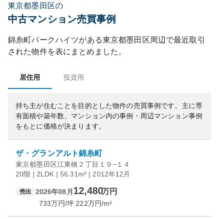
東京都墨田区の
中古マンション売買事例
錦糸町パークハイツ
がある
東京都
墨田区
周辺で最近取引
された物件を表にまとめました。
居住用
投資用
持ち主が住むことを目的とした物件の売買事例です。
主に専
有面積や築年数、マンション内の事例・周辺マンション事例
をもとに価格が決まります。
ザ・グランアルト錦糸町
東京都墨田区江東橋２丁目１９−１４
20階 | 2LDK | 56.31m² | 2012年12月
12,480
万円
2026年08月
売出
733
万円/坪
222
万円/m²