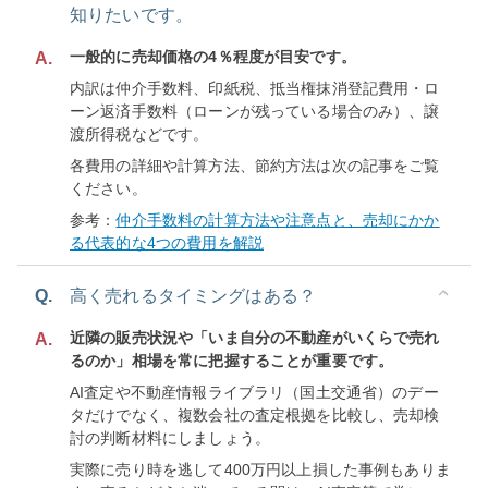
知りたいです。
一般的に売却価格の4％程度が目安です。
A.
内訳は仲介手数料、印紙税、抵当権抹消登記費用・ロ
ーン返済手数料（ローンが残っている場合のみ）、譲
渡所得税などです。
各費用の詳細や計算方法、節約方法は次の記事をご覧
ください。
参考：
仲介手数料の計算方法や注意点と、売却にかか
る代表的な4つの費用を解説
Q.
高く売れるタイミングはある？
近隣の販売状況や「いま自分の不動産がいくらで売れ
A.
るのか」相場を常に把握することが重要です。
AI査定や不動産情報ライブラリ（国土交通省）のデー
タだけでなく、複数会社の査定根拠を比較し、売却検
討の判断材料にしましょう。
実際に売り時を逃して400万円以上損した事例もありま