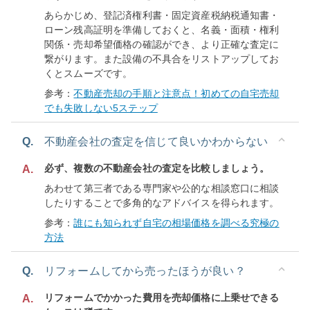
あらかじめ、登記済権利書・固定資産税納税通知書・
ローン残高証明を準備しておくと、名義・面積・権利
関係・売却希望価格の確認ができ、より正確な査定に
繋がります。また設備の不具合をリストアップしてお
くとスムーズです。
参考：
不動産売却の手順と注意点！初めての自宅売却
でも失敗しない5ステップ
Q.
不動産会社の査定を信じて良いかわからない
必ず、複数の不動産会社の査定を比較しましょう。
A.
あわせて第三者である専門家や公的な相談窓口に相談
したりすることで多角的なアドバイスを得られます。
参考：
誰にも知られず自宅の相場価格を調べる究極の
方法
Q.
リフォームしてから売ったほうが良い？
リフォームでかかった費用を売却価格に上乗せできる
A.