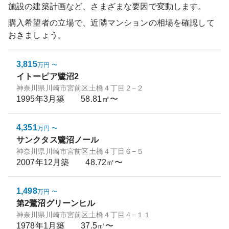
施設の建築計画など、さまざまな要因で変動します。
購入希望者の立場で、近隣マンションの相場を確認して
おきましょう。
3,815
万円
〜
イトーピア鷺沼2
神奈川県川崎市宮前区土橋４丁目２−２
1995年3月
築
58.81㎡〜
4,351
万円
〜
サンクタス鷺沼ノール
神奈川県川崎市宮前区土橋４丁目６−５
2007年12月
築
48.72㎡〜
1,498
万円
〜
第2鷺沼グリーンヒル
神奈川県川崎市宮前区土橋４丁目４−１１
1978年1月
築
37.5㎡〜