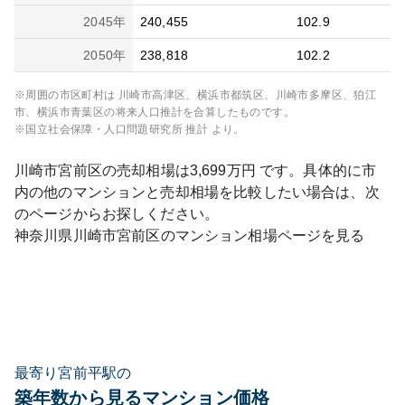
2045
年
240,455
102.9
2050
年
238,818
102.2
※周囲の市区町村は
川崎市高津区、横浜市都筑区、川崎市多摩区、狛江
市、横浜市青葉区
の将来人口推計を合算したものです。
※国立社会保障・人口問題研究所 推計 より。
川崎市宮前区
の売却相場は
3,699
万円 です。具体的に市
内の他のマンションと売却相場を比較したい場合は、次
のページからお探しください。
神奈川県
川崎市宮前区
のマンション相場ページを見る
最寄り宮前平駅の
築年数から見るマンション価格