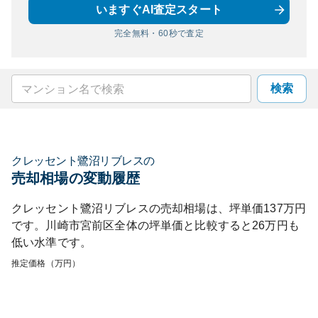
いますぐAI査定スタート
完全無料・60秒で査定
検索
クレッセント鷺沼リブレス
の
売却相場の変動履歴
クレッセント鷺沼リブレス
の売却相場は、坪単価
137
万円
です。
川崎市宮前区
全体の坪単価と比較すると
26
万円も
低い
水準です。
推定価格（万円）