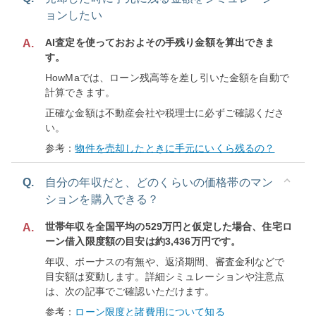
ョンしたい
AI査定を使っておおよその手残り金額を算出できま
A.
す。
HowMaでは、ローン残高等を差し引いた金額を自動で
計算できます。
正確な金額は不動産会社や税理士に必ずご確認くださ
い。
参考：
物件を売却したときに手元にいくら残るの？
Q.
自分の年収だと、どのくらいの価格帯のマン
ションを購入できる？
世帯年収を全国平均の529万円と仮定した場合、住宅ロ
A.
ーン借入限度額の目安は約3,436万円です。
年収、ボーナスの有無や、返済期間、審査金利などで
目安額は変動します。詳細シミュレーションや注意点
は、次の記事でご確認いただけます。
参考：
ローン限度と諸費用について知る