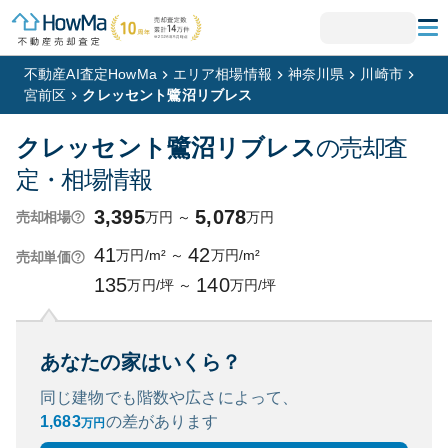
不動産AI査定HowMa
エリア相場情報
神奈川県
川崎市
宮前区
クレッセント鷺沼リブレス
クレッセント鷺沼リブレス
の売却査
定・相場情報
3,395
5,078
万円
～
万円
売却相場
41
42
万円/m²
～
万円/m²
売却単価
135
140
万円/坪
～
万円/坪
あなたの家はいくら？
同じ建物でも階数や広さによって、
1,683
の
差があります
万円