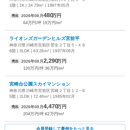
1階 | 1K | 24.79m² | 1987年05月
480
万円
2026年08月
売出
64
万円/坪
19
万円/m²
ライオンズガーデンヒルズ宮前平
神奈川県川崎市宮前区菅生２丁目５−４８
6階 | 3LDK | 63.28m² | 1997年08月
2,290
万円
2026年08月
売出
120
万円/坪
36
万円/m²
宮崎台公園スカイマンション
神奈川県川崎市宮前区宮崎２丁目１２−６
5階 | 2LDK | 72.48m² | 1985年02月
4,470
万円
2026年08月
売出
204
万円/坪
62
万円/m²
会員登録して事例をもっと見る