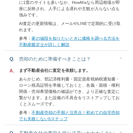
に1度のサイトも多いなか、HowMaなら周辺相場が即
座に反映され、人手による遅れや主観が入らない点も
強みです。
AI査定の更新情報は、メールやLINEで定期的に受け取
れます。
参考：
家の値段を知りたいときに価格を調べる方法を
不動産鑑定士が詳しく解説
Q.
売却のために準備すべきことは？
まず不動産会社に査定を依頼します。
A.
あらかじめ、登記済権利書・固定資産税納税通知書・
ローン残高証明を準備しておくと、名義・面積・権利
関係・売却希望価格の確認ができ、より正確な査定に
繋がります。また設備の不具合をリストアップしてお
くとスムーズです。
参考：
不動産売却の手順と注意点！初めての自宅売却
でも失敗しない5ステップ