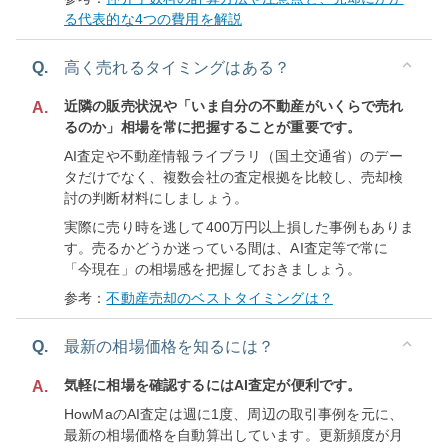
る代表的な4つの費用を解説
Q.
高く売れるタイミングはある？
近隣の販売状況や「いま自分の不動産がいくらで売れ
A.
るのか」相場を常に把握することが重要です。
AI査定や不動産情報ライブラリ（国土交通省）のデー
タだけでなく、複数会社の査定根拠を比較し、売却検
討の判断材料にしましょう。
実際に売り時を逃して400万円以上損した事例もありま
す。売るかどうか迷っている間は、AI査定等で常に
「今現在」の相場感を把握しておきましょう。
参考：
不動産売却のベストタイミングは？
Q.
最新の相場価格を知るには？
気軽に相場を確認するにはAI査定が便利です。
A.
HowMaのAI査定は週に1度、周辺の取引事例を元に、
最新の相場価格を自動算出しています。更新頻度が月