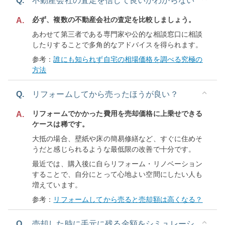
Q.
不動産会社の査定を信じて良いかわからない
必ず、複数の不動産会社の査定を比較しましょう。
A.
あわせて第三者である専門家や公的な相談窓口に相談
したりすることで多角的なアドバイスを得られます。
参考：
誰にも知られず自宅の相場価格を調べる究極の
方法
Q.
リフォームしてから売ったほうが良い？
リフォームでかかった費用を売却価格に上乗せできる
A.
ケースは稀です。
大抵の場合、壁紙や床の簡易修繕など、すぐに住めそ
うだと感じられるような最低限の改善で十分です。
最近では、購入後に自らリフォーム・リノベーション
することで、自分にとって心地よい空間にしたい人も
増えています。
参考：
リフォームしてから売ると売却額は高くなる？
Q.
売却した時に手元に残る金額をシミュレーシ