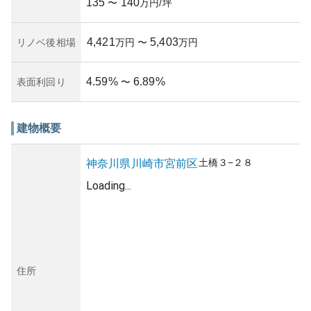
135
140
すが、管理状態が良好であるかの確認も重要です。立地や
〜
万円/坪
周辺環境を含めて、購入後も安定した価値を期待できる不
動産と言えるでしょう。
4,421
5,403
リノベ後相場
万円
〜
万円
4.59
%
6.89
%
表面利回り
〜
建物概要
土橋
３−２８
神奈川県
川崎市宮前区
Loading...
住所