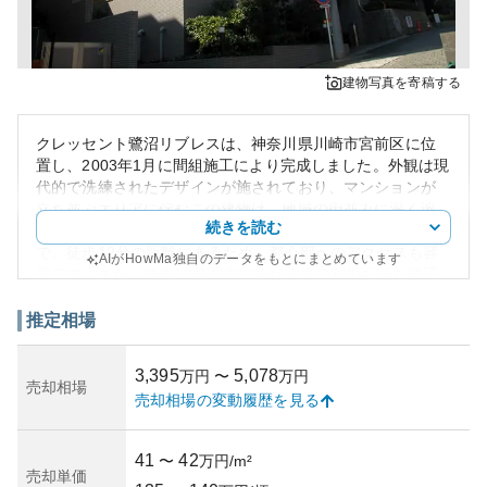
建物写真を寄稿する
クレッセント鷺沼リブレスは、神奈川県川崎市宮前区に位
置し、2003年1月に間組施工により完成しました。外観は現
代的で洗練されたデザインが施されており、マンションが
立ち並ぶエリアに佇むこの建物は、地域の街並みに深く溶
続きを読む
け込んでいます。最寄り駅は東急田園都市線の宮前平駅
で、徒歩12分の距離にあるため、都心部へのアクセスも容
AIがHowMa独自のデータをもとにまとめています
易です。また、徒歩13分圏内に急行電車の利用可能な鷺沼
駅があり、利便性は非常に高いです。
周辺には商業施設や教育機関、自然豊かな公園が点在して
推定相場
おり、日常生活に必要な施設が揃っています。家庭の日常
や生活にふさわしく、治安の良さも特徴のひとつです。資
3,395
5,078
万円
〜
万円
産性においても、田園都市線周辺地域という人気エリアに
売却相場
売却相場の変動履歴を見る
立地している点が大きく、有望な資産としての価値を持っ
ていると言えるでしょう。
所有リスクに関しては、販売当初からの信頼性や建設施工
41
42
〜
万円/m²
からの時間を考慮すれば、大きな築年数の経過にはありま
売却単価