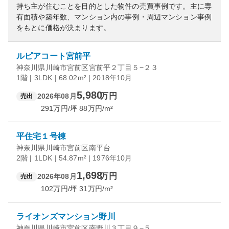
持ち主が住むことを目的とした物件の売買事例です。
主に専
有面積や築年数、マンション内の事例・周辺マンション事例
をもとに価格が決まります。
ルピアコート宮前平
神奈川県川崎市宮前区宮前平２丁目５−２３
1階 | 3LDK | 68.02m² | 2018年10月
5,980
万円
2026年08月
売出
291
万円/坪
88
万円/m²
平住宅１号棟
神奈川県川崎市宮前区南平台
2階 | 1LDK | 54.87m² | 1976年10月
1,698
万円
2026年08月
売出
102
万円/坪
31
万円/m²
ライオンズマンション野川
神奈川県川崎市宮前区南野川３丁目９−５