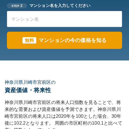
マンション名を入力してください
2
STEP
マンションの今の価格を知る
無料
神奈川県川崎市宮前区の
資産価値・将来性
神奈川県
川崎市宮前区
の将来人口指数を見ることで、将
来的な需要および資産価値を予測できます。
神奈川県
川
崎市宮前区
の将来人口は
2020
年を100とした場合、30年
後に
102.2
となります。
周囲の市区町村の
100.1
と比べて