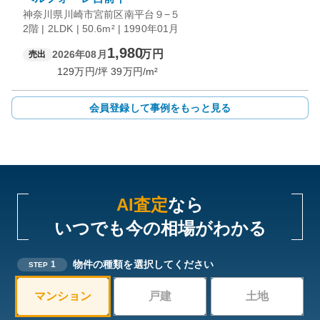
神奈川県川崎市宮前区南平台９−５
2階 | 2LDK | 50.6m² | 1990年01月
1,980
万円
2026年08月
売出
129
万円/坪
39
万円/m²
会員登録して事例をもっと見る
AI査定
なら
いつでも今の相場がわかる
物件の種類を選択してください
1
STEP
マンション
戸建
土地