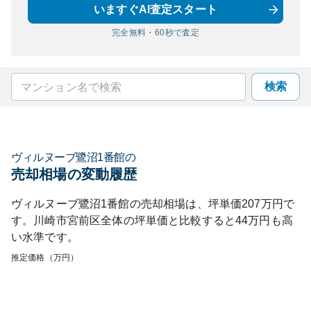
いますぐAI査定スタート
完全無料・60秒で査定
検索
ヴィルヌーブ鷺沼1番館
の
売却相場の変動履歴
ヴィルヌーブ鷺沼1番館
の売却相場は、坪単価
207
万円で
す。
川崎市宮前区
全体の坪単価と比較すると
44
万円も
高
い
水準です。
推定価格（万円）