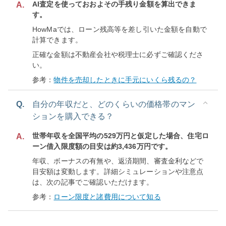
AI査定を使っておおよその手残り金額を算出できま
A.
す。
HowMaでは、ローン残高等を差し引いた金額を自動で
計算できます。
正確な金額は不動産会社や税理士に必ずご確認くださ
い。
参考：
物件を売却したときに手元にいくら残るの？
Q.
自分の年収だと、どのくらいの価格帯のマン
ションを購入できる？
世帯年収を全国平均の529万円と仮定した場合、住宅ロ
A.
ーン借入限度額の目安は約3,436万円です。
年収、ボーナスの有無や、返済期間、審査金利などで
目安額は変動します。詳細シミュレーションや注意点
は、次の記事でご確認いただけます。
参考：
ローン限度と諸費用について知る