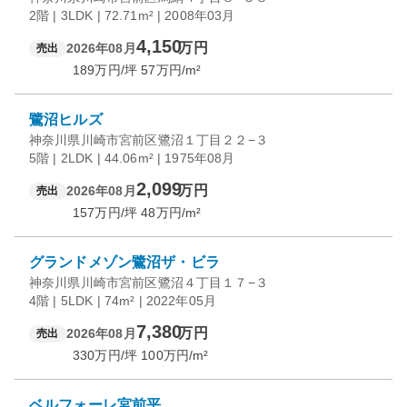
2階 | 3LDK | 72.71m² | 2008年03月
4,150
万円
2026年08月
売出
189
万円/坪
57
万円/m²
鷺沼ヒルズ
神奈川県川崎市宮前区鷺沼１丁目２２−３
5階 | 2LDK | 44.06m² | 1975年08月
2,099
万円
2026年08月
売出
157
万円/坪
48
万円/m²
グランドメゾン鷺沼ザ・ビラ
神奈川県川崎市宮前区鷺沼４丁目１７−３
4階 | 5LDK | 74m² | 2022年05月
7,380
万円
2026年08月
売出
330
万円/坪
100
万円/m²
ベルフォーレ宮前平