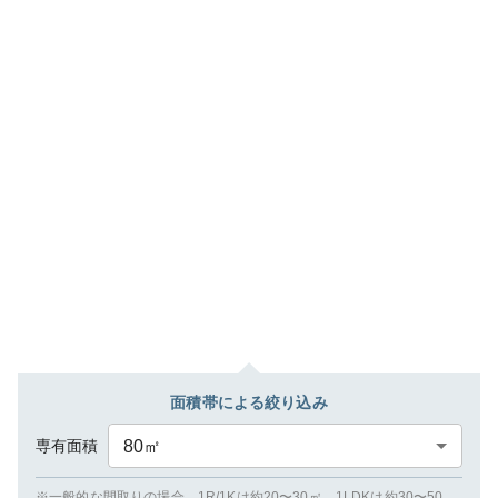
面積帯による絞り込み
専有面積
80
㎡
※一般的な間取りの場合、1R/1Kは約20〜30㎡、1LDKは約30〜50