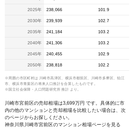
2025
年
238,066
101.9
2030
年
239,939
102.7
2035
年
241,184
103.2
2040
年
241,306
103.2
2045
年
240,455
102.9
2050
年
238,818
102.2
※周囲の市区町村は
川崎市高津区、横浜市都筑区、川崎市多摩区、狛江
市、横浜市青葉区
の将来人口推計を合算したものです。
※国立社会保障・人口問題研究所 推計 より。
川崎市宮前区
の売却相場は
3,699
万円 です。具体的に市
内の他のマンションと売却相場を比較したい場合は、次
のページからお探しください。
神奈川県
川崎市宮前区
のマンション相場ページを見る