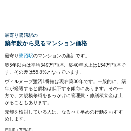
最寄り鷺沼駅の
築年数から見るマンション価格
最寄り
鷺沼
駅
のマンションの集計です。
築5年以内は平均349万円/坪、築40年以上は154万円/坪で
す。その差は55.8%となっています。
ヴィルヌーブ鷺沼1番館
は現在築
30
年です。一般的に、築
年が経過すると価格は低下する傾向にあります。その一
方で、大規模修繕をきっかけに管理費・修繕積立金は上
がることもあります。
売却を検討している人は、なるべく早めの行動をおすす
めします。
坪単価（万円/坪）