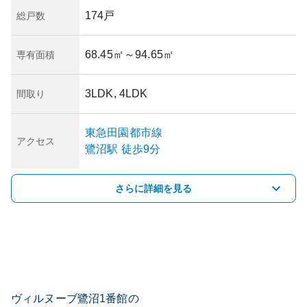
174戸
総戸数
68.45㎡
～94.65㎡
専有面積
3LDK, 4LDK
間取り
東急田園都市線
アクセス
鷺沼
駅
徒歩9分
さらに詳細を見る
ヴィルヌーブ鷺沼1番館の