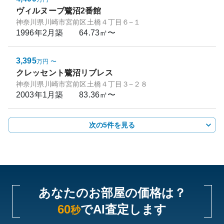
ヴィルヌーブ鷺沼2番館
神奈川県川崎市宮前区土橋４丁目６−１
1996年2月
築
64.73㎡〜
3,395
万円
〜
クレッセント鷺沼リブレス
神奈川県川崎市宮前区土橋４丁目３−２８
2003年1月
築
83.36㎡〜
次の5件を見る
あなたのお部屋の価格は？
60
でAI査定します
秒