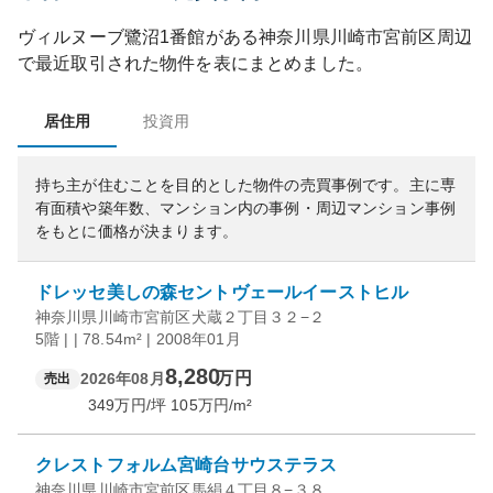
ヴィルヌーブ鷺沼1番館
がある
神奈川県
川崎市宮前区
周辺
で最近取引された物件を表にまとめました。
居住用
投資用
持ち主が住むことを目的とした物件の売買事例です。
主に専
有面積や築年数、マンション内の事例・周辺マンション事例
をもとに価格が決まります。
ドレッセ美しの森セントヴェールイーストヒル
神奈川県川崎市宮前区犬蔵２丁目３２−２
5階 | | 78.54m² | 2008年01月
8,280
万円
2026年08月
売出
349
万円/坪
105
万円/m²
クレストフォルム宮崎台サウステラス
神奈川県川崎市宮前区馬絹４丁目８−３８