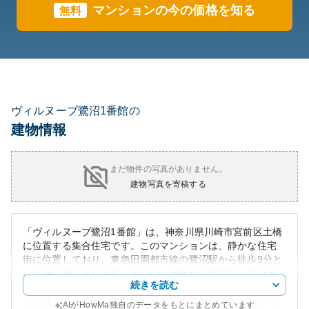
マンションの今の価格を知る
無料
ヴィルヌーブ鷺沼1番館の
建物情報
まだ物件の写真がありません。
建物写真を寄稿する
「ヴィルヌーブ鷺沼1番館」は、神奈川県川崎市宮前区土橋
に位置する集合住宅です。このマンションは、静かな住宅
街に位置しており、東急田園都市線の鷺沼駅から徒歩9分と
いう好立地にあります。周辺は、緑豊かな環境で、住み易
続きを読む
さと都市へのアクセスの良さを両立しています。鷺沼駅周
辺には、スーパーや飲食店など生活に便利な施設が揃って
AIがHowMa独自のデータをもとにまとめています