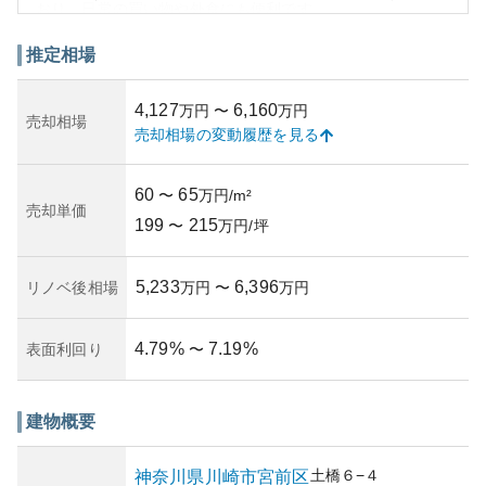
おり、日常の買い物や外食にも便利です。
外観はシンプルで落ち着いたデザインで、周囲と調和しな
がらも独自の存在感を放っています。マンションそのもの
推定相場
は耐震性能も平均以上で、安心して住める住まいとなって
います。
4,127
6,160
万円
〜
万円
資産性に関しては、鷺沼駅の利便性と周辺の開発性から、
売却相場
売却相場の変動履歴を見る
比較的高い水準にあります。ただし、不動産市場の動向に
よっては価値変動が起こり得るため、購入のタイミングや
地元の開発計画について確認することが望ましいと言えま
60
65
〜
万円/m²
す。
売却単価
199
215
所有リスクとしては、地域の洪水や地震のリスクも考慮す
〜
万円/坪
る必要がありますが、この地域は比較的リスクの低い地域
として知られています。管理状況については、住む住人た
5,233
6,396
リノベ後相場
万円
〜
万円
ちの自発的な協力によって良好に保たれているようです。
4.79
%
7.19
%
表面利回り
〜
建物概要
土橋
６−４
神奈川県
川崎市宮前区