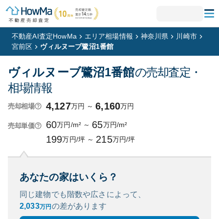
不動産AI査定HowMa
エリア相場情報
神奈川県
川崎市
宮前区
ヴィルヌーブ鷺沼1番館
ヴィルヌーブ鷺沼1番館
の売却査定・
相場情報
4,127
6,160
万円
～
万円
売却相場
60
65
万円/m²
～
万円/m²
売却単価
199
215
万円/坪
～
万円/坪
あなたの家はいくら？
同じ建物でも階数や広さによって、
2,033
の
差があります
万円