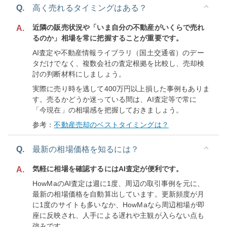
Q.
高く売れるタイミングはある？
近隣の販売状況や「いま自分の不動産がいくらで売れ
A.
るのか」相場を常に把握することが重要です。
AI査定や不動産情報ライブラリ（国土交通省）のデー
タだけでなく、複数会社の査定根拠を比較し、売却検
討の判断材料にしましょう。
実際に売り時を逃して400万円以上損した事例もありま
す。売るかどうか迷っている間は、AI査定等で常に
「今現在」の相場感を把握しておきましょう。
参考：
不動産売却のベストタイミングは？
Q.
最新の相場価格を知るには？
気軽に相場を確認するにはAI査定が便利です。
A.
HowMaのAI査定は週に1度、周辺の取引事例を元に、
最新の相場価格を自動算出しています。更新頻度が月
に1度のサイトも多いなか、HowMaなら周辺相場が即
座に反映され、人手による遅れや主観が入らない点も
強みです。