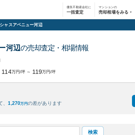
優良不動産会社に
マンションの
一括査定
売却相場をみる
シャスアベニュー河辺
ー河辺
の売却査定・相場情報
円
114
119
万円/坪
～
万円/坪
て、
1,270
の
差があります
万円
検索