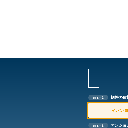
物件の種
1
STEP
マンシ
マンショ
2
STEP