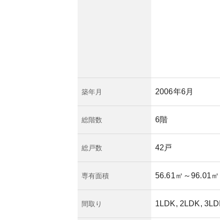
ょう。
の築年数や管理状況
古い建物においては
ることがありますの
全性を確認すること
2006年6月
築年月
6階
総階数
42戸
総戸数
56.61㎡
～96.01㎡
専有面積
1LDK, 2LDK, 3LD
間取り