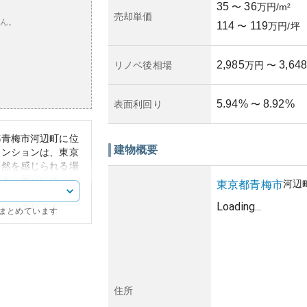
35
36
〜
万円/m²
売却単価
ん。
114
119
〜
万円/坪
2,985
3,648
リノベ後相場
万円
〜
5.94
%
8.92
%
表面利回り
〜
都青梅市河辺町に位
建物概要
マンションは、東京
自然を感じられる場
です。周辺には、
河辺
東京都
青梅市
にあり、都心へのア
Loading...
学には便利です。
にまとめています
隣の街並みに溶け込
空間は、家庭用およ
良く配置されてお
。
ークの普及により、
の高い住宅として人
住所
。このため、投資目