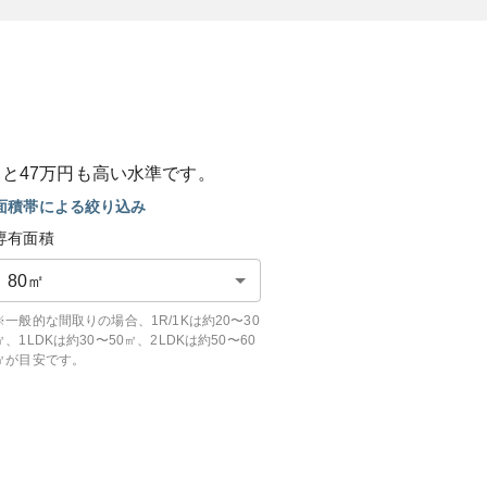
ると
47
万円も
高い
水準です。
面積帯による絞り込み
専有面積
80
㎡
※一般的な間取りの場合、1R/1Kは約20〜30
㎡、1LDKは約30〜50㎡、2LDKは約50〜60
㎡が目安です。