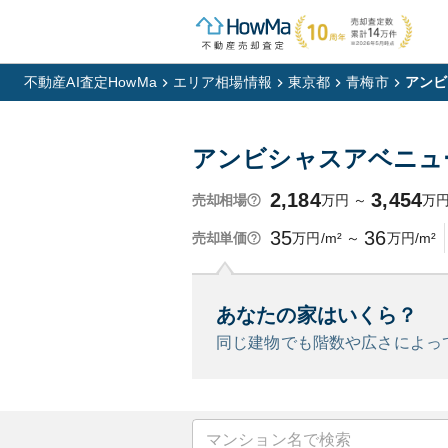
不動産AI査定HowMa
エリア相場情報
東京都
青梅市
アンビ
アンビシャスアベニュ
2,184
3,454
万円
～
万
売却相場
35
36
万円/m²
～
万円/m²
売却単価
あなたの家はいくら？
同じ建物でも階数や広さによっ