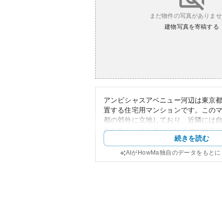
まだ物件の写真がありませ
建物写真を寄稿する
アンビシャスアベニュー河辺は東京
置する住宅用マンションです。この
都の郊外に立地しており、近隣には
所が多く、落ち着いた住環境が魅力
続きを読む
JR青梅線の河辺駅が徒歩7分の距離
クセスも容易であるため、通勤や通
AIがHowMa独自のデータをもと
外観は現代的なデザインを持ち、近
むスタイリッシュな建物です。居住
び単身者向けのユニットがバランス
り、住みやすい設計となっています
資産性に関しては、特にリモートワ
都心から一定の距離にあるが利便性
気が高まるエリアに位置しています