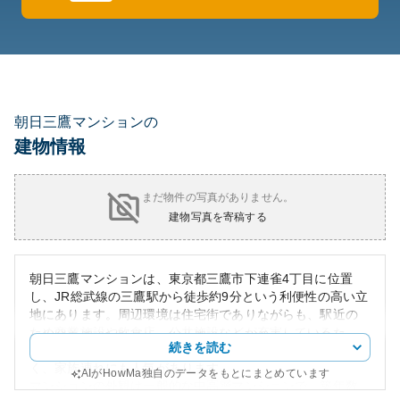
朝日三鷹マンションの
建物情報
まだ物件の写真がありません。
建物写真を寄稿する
朝日三鷹マンションは、東京都三鷹市下連雀4丁目に位置
し、JR総武線の三鷹駅から徒歩約9分という利便性の高い立
地にあります。周辺環境は住宅街でありながらも、駅近の
ため商業施設や飲食店、公共施設などが充実しているた
続きを読む
め、暮らしやすい地域です。近隣には教育施設や公園も多
く、家族連れにも人気があります。
AIがHowMa独自のデータをもとにまとめています
マンションの外観は一般的な中高層マンションで、築年数