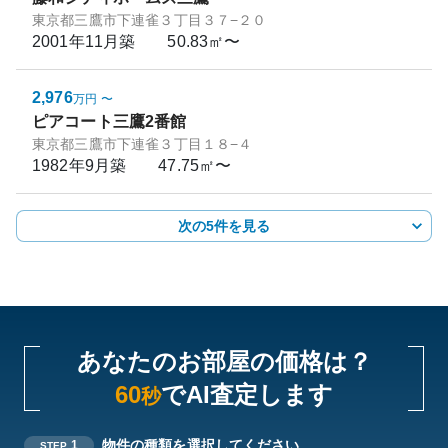
東京都三鷹市下連雀３丁目３７−２０
2001年11月
築
50.83㎡〜
2,976
万円
〜
ピアコート三鷹2番館
東京都三鷹市下連雀３丁目１８−４
1982年9月
築
47.75㎡〜
次の5件を見る
あなたのお部屋の価格は？
60
でAI査定します
秒
物件の種類を選択してください
1
STEP