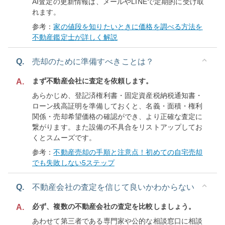
AI査定の更新情報は、メールやLINEで定期的に受け取
れます。
参考：
家の値段を知りたいときに価格を調べる方法を
不動産鑑定士が詳しく解説
Q.
売却のために準備すべきことは？
まず不動産会社に査定を依頼します。
A.
あらかじめ、登記済権利書・固定資産税納税通知書・
ローン残高証明を準備しておくと、名義・面積・権利
関係・売却希望価格の確認ができ、より正確な査定に
繋がります。また設備の不具合をリストアップしてお
くとスムーズです。
参考：
不動産売却の手順と注意点！初めての自宅売却
でも失敗しない5ステップ
Q.
不動産会社の査定を信じて良いかわからない
必ず、複数の不動産会社の査定を比較しましょう。
A.
あわせて第三者である専門家や公的な相談窓口に相談