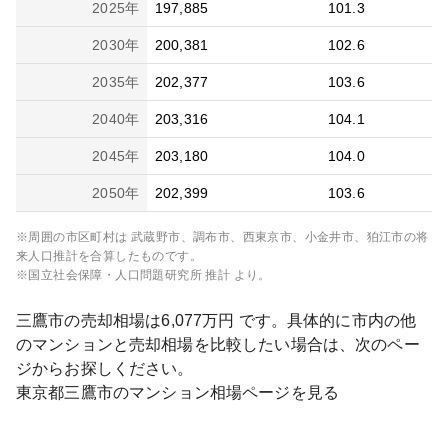
2025
年
197,885
101.3
2030
年
200,381
102.6
2035
年
202,377
103.6
2040
年
203,316
104.1
2045
年
203,180
104.0
2050
年
202,399
103.6
※周囲の市区町村は
武蔵野市、調布市、西東京市、小金井市、狛江市
の将
来人口推計を合算したものです。
※国立社会保障・人口問題研究所 推計 より。
三鷹市
の売却相場は
6,077
万円 です。具体的に市内の他
のマンションと売却相場を比較したい場合は、次のペー
ジからお探しください。
東京都
三鷹市
のマンション相場ページを見る