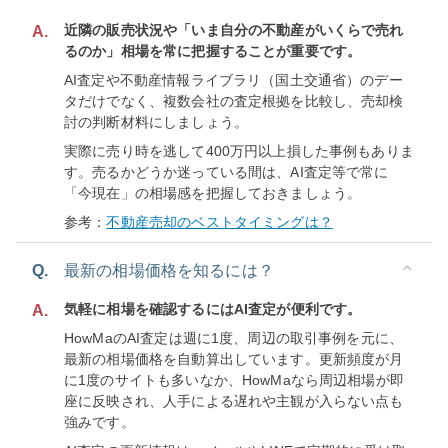
近隣の販売状況や「いま自分の不動産がいくらで売れ
A.
るのか」相場を常に把握することが重要です。
AI査定や不動産情報ライブラリ（国土交通省）のデー
タだけでなく、複数会社の査定根拠を比較し、売却検
討の判断材料にしましょう。
実際に売り時を逃して400万円以上損した事例もありま
す。売るかどうか迷っている間は、AI査定等で常に
「今現在」の相場感を把握しておきましょう。
参考：
不動産売却のベストタイミングは？
Q.
最新の相場価格を知るには？
気軽に相場を確認するにはAI査定が便利です。
A.
HowMaのAI査定は週に1度、周辺の取引事例を元に、
最新の相場価格を自動算出しています。更新頻度が月
に1度のサイトも多いなか、HowMaなら周辺相場が即
座に反映され、人手による遅れや主観が入らない点も
強みです。