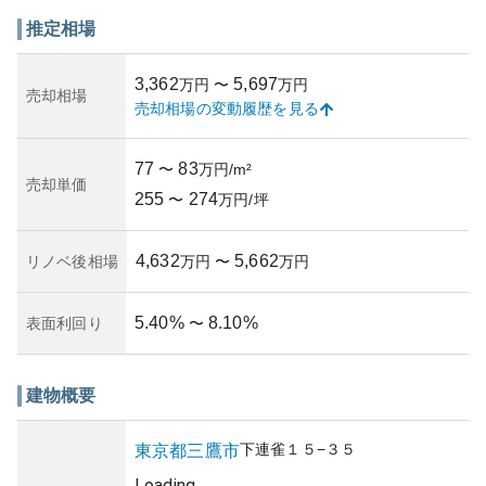
による経年感は感じられますが、清掃や管理が行き届いて
いる様子です。管理状況が良好であることは、マンション
推定相場
の資産価値を維持する上で重要な要素となります。
資産性については、三鷹市はベッドタウンとして人気が高
3,362
5,697
万円
〜
万円
いため、安定した需要が見込まれます。ただし、都心への
売却相場
売却相場の変動履歴を見る
アクセスの良さはあるものの、築年数の影響や中古物件市
場の動向により、将来の価格変動には注意が必要でしょ
う。
77
83
〜
万円/m²
所有リスクとしては、築年数が経過するに従って修繕費や
売却単価
255
274
管理費の増加が予想されるため、その点を考慮して長期的
〜
万円/坪
な住まい計画を立てることが望ましいです。それ以外に
も、周囲の開発による環境変化や法令による制約がある場
4,632
5,662
リノベ後相場
万円
〜
万円
合も考えられます。
5.40
%
8.10
%
表面利回り
〜
建物概要
下連雀
１５−３５
東京都
三鷹市
Loading...