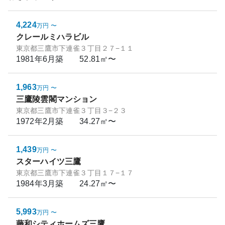
4,224
万円
〜
クレールミハラビル
東京都三鷹市下連雀３丁目２７−１１
1981年6月
築
52.81㎡〜
1,963
万円
〜
三鷹陵雲閣マンション
東京都三鷹市下連雀３丁目３−２３
1972年2月
築
34.27㎡〜
1,439
万円
〜
スターハイツ三鷹
東京都三鷹市下連雀３丁目１７−１７
1984年3月
築
24.27㎡〜
5,993
万円
〜
藤和シティホームズ三鷹