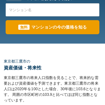
マンションの今の価格を知る
無料
東京都三鷹市の
資産価値・将来性
東京都
三鷹市
の将来人口指数を見ることで、将来的な需
要および資産価値を予測できます。
東京都
三鷹市
の将来
人口は
2020
年を100とした場合、30年後に
103.6
となりま
す。
周囲の市区町村の
103.9
と比べて
ほぼ同じ
指数とな
っています。