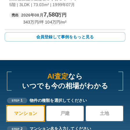
5階 | 3LDK | 73.03m² | 1999年07月
7,580
万円
2026年08月
売出
343
万円/坪
104
万円/m²
会員登録して事例をもっと見る
AI査定
なら
いつでも今の相場がわかる
物件の種類を選択してください
1
STEP
マンション
戸建
土地
マンション名を入力してください
2
STEP