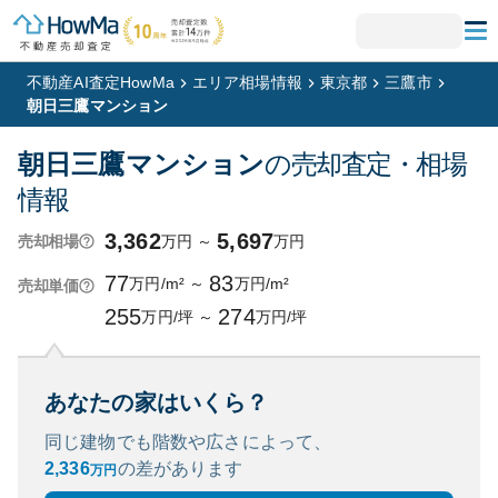
不動産AI査定HowMa
エリア相場情報
東京都
三鷹市
朝日三鷹マンション
朝日三鷹マンション
の売却査定・相場
情報
3,362
5,697
万円
～
万円
売却相場
77
83
万円/m²
～
万円/m²
売却単価
255
274
万円/坪
～
万円/坪
あなたの家はいくら？
同じ建物でも階数や広さによって、
2,336
の
差があります
万円