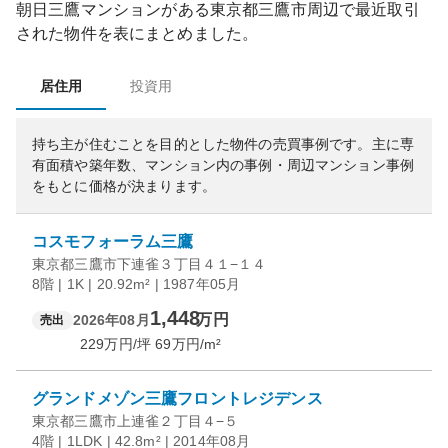
朝日三鷹マンション
がある
東京都
三鷹市
周辺で最近取引
された物件を表にまとめました。
居住用
投資用
持ち主が住むことを目的とした物件の売買事例です。
主に専
有面積や築年数、マンション内の事例・周辺マンション事例
をもとに価格が決まります。
コスモフォーラム三鷹
東京都三鷹市下連雀３丁目４１−１４
8階 | 1K | 20.92m² | 1987年05月
1,448
万円
2026年08月
売出
229
万円/坪
69
万円/m²
グランドメゾン三鷹フロントレジデンス
東京都三鷹市上連雀２丁目４−５
4階 | 1LDK | 42.8m² | 2014年08月