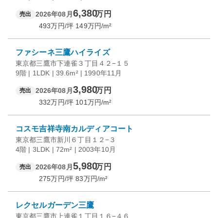
6,380
万円
2026年08月
売出
493
万円/坪
149
万円/m²
ファシーネ三鷹ハイライズ
東京都三鷹市下連雀３丁目４２−１５
9階 | 1LDK | 39.6m² | 1990年11月
3,980
万円
2026年08月
売出
332
万円/坪
101
万円/m²
コスモ吉祥寺南カルディアコート
東京都三鷹市新川６丁目１２−３
4階 | 3LDK | 72m² | 2003年10月
5,980
万円
2026年08月
売出
275
万円/坪
83
万円/m²
レクセルガーデン三鷹
東京都三鷹市上連雀１丁目１６−４６