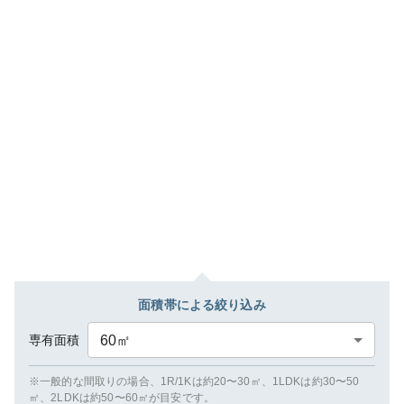
面積帯による絞り込み
専有面積
60
㎡
※一般的な間取りの場合、1R/1Kは約20〜30㎡、1LDKは約30〜50
㎡、2LDKは約50〜60㎡が目安です。