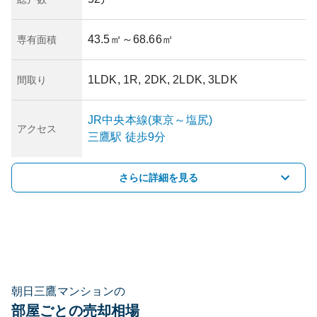
43.5㎡
～68.66㎡
専有面積
1LDK, 1R, 2DK, 2LDK, 3LDK
間取り
JR中央本線(東京～塩尻)
アクセス
三鷹
駅
徒歩9分
さらに詳細を見る
朝日三鷹マンションの
部屋ごとの売却相場