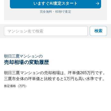
いますぐAI査定スタート
完全無料・60秒で査定
検索
朝日三鷹マンション
の
売却相場の変動履歴
朝日三鷹マンション
の売却相場は、坪単価
265
万円です。
三鷹市
全体の坪単価と比較すると
1
万円も
高い
水準です。
推定価格（万円）