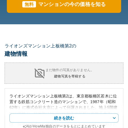
マンションの今の価格を知る
無料
ライオンズマンション上板橋第2の
建物情報
まだ物件の写真がありません。
建物写真を寄稿する
ライオンズマンション上板橋第2は、東京都板橋区若木に位
置する鉄筋コンクリート造のマンションで、1987年（昭和
62年）に株式会社大京によって分譲されました。地上5階建
ての建物で、総戸数は56戸の比較的中規模な新耐震基準に
続きを読む
基づいて施工されたマンションです。その建築デザイン
は、採光や風通しを効果的に確保するために2棟に分割され
AIがHowMa独自のデータをもとにまとめています