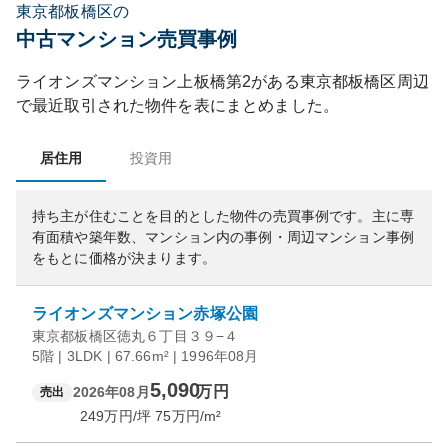
東京都板橋区の
中古マンション売買事例
ライオンズマンション上板橋第2
がある
東京都
板橋区
周辺
で最近取引された物件を表にまとめました。
居住用
投資用
持ち主が住むことを目的とした物件の売買事例です。
主に専
有面積や築年数、マンション内の事例・周辺マンション事例
をもとに価格が決まります。
ライオンズマンション赤塚公園
東京都板橋区徳丸６丁目３９−４
5階 | 3LDK | 67.66m² | 1996年08月
5,090
万円
2026年08月
売出
249
万円/坪
75
万円/m²