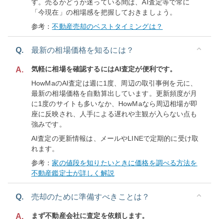
す。売るかどうか迷っている間は、AI査定等で常に
「今現在」の相場感を把握しておきましょう。
参考：
不動産売却のベストタイミングは？
Q.
最新の相場価格を知るには？
気軽に相場を確認するにはAI査定が便利です。
A.
HowMaのAI査定は週に1度、周辺の取引事例を元に、
最新の相場価格を自動算出しています。更新頻度が月
に1度のサイトも多いなか、HowMaなら周辺相場が即
座に反映され、人手による遅れや主観が入らない点も
強みです。
AI査定の更新情報は、メールやLINEで定期的に受け取
れます。
参考：
家の値段を知りたいときに価格を調べる方法を
不動産鑑定士が詳しく解説
Q.
売却のために準備すべきことは？
まず不動産会社に査定を依頼します。
A.