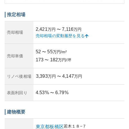
ています。エントランスにはスロープを備え、住戸へのア
クセスにはエレベーターも設置されているため、バリアフ
リーの配慮がされています。
推定相場
周辺環境は、住宅地として静かで落ち着いており、近隣に
は生活に便利な施設が揃っています。交通アクセスも良好
2,421
7,116
万円
〜
万円
で、都心へのアクセスも比較的容易で利便性があります。
売却相場
売却相場の変動履歴を見る
資産性に関しては、施工から30年以上経過していますが、
新耐震基準で建てられている点は安心材料となります。し
かし、年数相応の経年による価値の減少も考慮が必要で
52
55
〜
万円/m²
す。保有リスクとしては、管理状況の良し悪しや将来的な
売却単価
173
182
修繕計画次第で、物件の魅力や資産価値が左右されること
〜
万円/坪
が指摘できます。適切な管理体制が保たれているかを確認
することが、購入検討時の重要なポイントとなるでしょ
3,393
4,147
リノベ後相場
万円
〜
万円
う。
4.53
%
6.79
%
表面利回り
〜
建物概要
若木
１８−７
東京都
板橋区