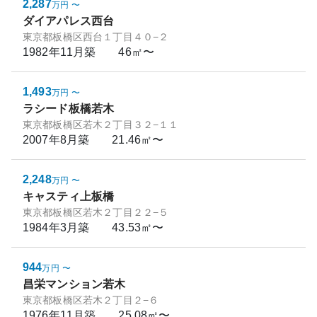
2,287
万円
〜
ダイアパレス西台
東京都板橋区西台１丁目４０−２
1982年11月
築
46㎡〜
1,493
万円
〜
ラシード板橋若木
東京都板橋区若木２丁目３２−１１
2007年8月
築
21.46㎡〜
2,248
万円
〜
キャスティ上板橋
東京都板橋区若木２丁目２２−５
1984年3月
築
43.53㎡〜
944
万円
〜
昌栄マンション若木
東京都板橋区若木２丁目２−６
1976年11月
築
25.08㎡〜