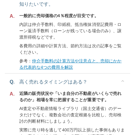
知りたいです。
一般的に売却価格の4％程度が目安です。
A.
内訳は仲介手数料、印紙税、抵当権抹消登記費用・ロ
ーン返済手数料（ローンが残っている場合のみ）、譲
渡所得税などです。
各費用の詳細や計算方法、節約方法は次の記事をご覧
ください。
参考：
仲介手数料の計算方法や注意点と、売却にかか
る代表的な4つの費用を解説
Q.
高く売れるタイミングはある？
近隣の販売状況や「いま自分の不動産がいくらで売れ
A.
るのか」相場を常に把握することが重要です。
AI査定や不動産情報ライブラリ（国土交通省）のデー
タだけでなく、複数会社の査定根拠を比較し、売却検
討の判断材料にしましょう。
実際に売り時を逃して400万円以上損した事例もありま