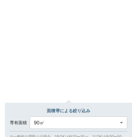
面積帯による絞り込み
専有面積
90
㎡
※一般的な間取りの場合、1R/1Kは約20〜30㎡、1LDKは約30〜50