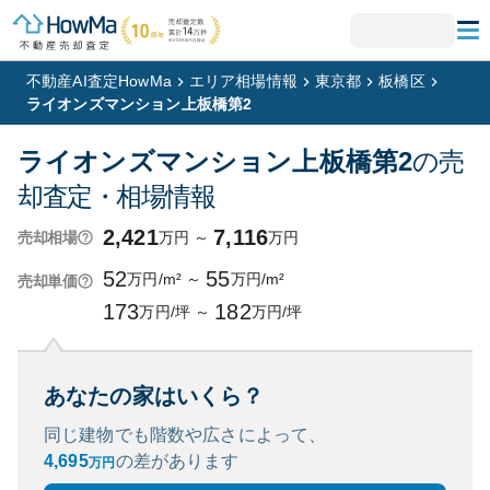
不動産AI査定HowMa
エリア相場情報
東京都
板橋区
ライオンズマンション上板橋第2
ライオンズマンション上板橋第2
の売
却査定・相場情報
2,421
7,116
万円
～
万円
売却相場
52
55
万円/m²
～
万円/m²
売却単価
173
182
万円/坪
～
万円/坪
あなたの家はいくら？
同じ建物でも階数や広さによって、
4,695
の
差があります
万円