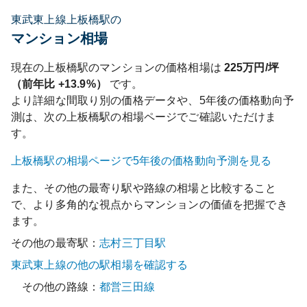
東武東上線上板橋駅の
マンション相場
現在の
上板橋
駅のマンションの価格相場は
225
万円/坪
（前年比
+13.9%
）
です。
より詳細な間取り別の価格データや、5年後の価格動向予
測は、次の
上板橋
駅の相場ページでご確認いただけま
す。
上板橋
駅の相場ページで5年後の価格動向予測を見る
また、その他の最寄り駅や路線の相場と比較すること
で、より多角的な視点からマンションの価値を把握でき
ます。
その他の最寄駅：
志村三丁目
駅
東武東上線
の他の駅相場を確認する
その他の路線：
都営三田線