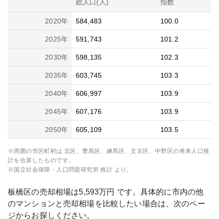
総人口(人)
指数
2020
年
584,483
100.0
2025
年
591,743
101.2
2030
年
598,135
102.3
2035
年
603,745
103.3
2040
年
606,997
103.9
2045
年
607,176
103.9
2050
年
605,109
103.5
※周囲の市区町村は
北区、豊島区、練馬区、文京区、中野区
の将来人口推
計を合算したものです。
※国立社会保障・人口問題研究所 推計 より。
板橋区
の売却相場は
5,593
万円 です。具体的に市内の他
のマンションと売却相場を比較したい場合は、次のペー
ジからお探しください。