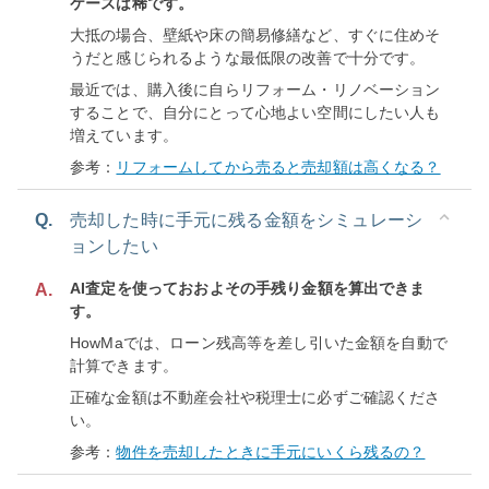
ケースは稀です。
大抵の場合、壁紙や床の簡易修繕など、すぐに住めそ
うだと感じられるような最低限の改善で十分です。
最近では、購入後に自らリフォーム・リノベーション
することで、自分にとって心地よい空間にしたい人も
増えています。
参考：
リフォームしてから売ると売却額は高くなる？
Q.
売却した時に手元に残る金額をシミュレーシ
ョンしたい
AI査定を使っておおよその手残り金額を算出できま
A.
す。
HowMaでは、ローン残高等を差し引いた金額を自動で
計算できます。
正確な金額は不動産会社や税理士に必ずご確認くださ
い。
参考：
物件を売却したときに手元にいくら残るの？