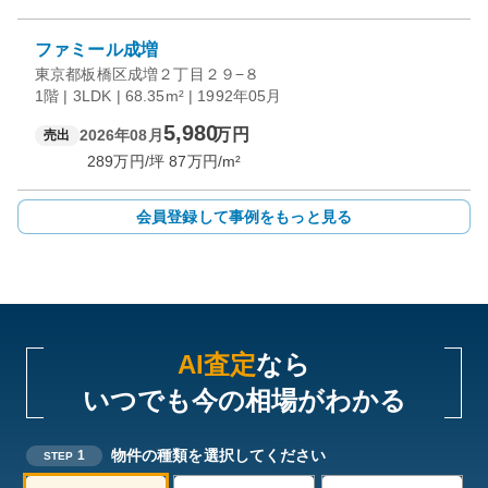
ファミール成増
東京都板橋区成増２丁目２９−８
1階 | 3LDK | 68.35m² | 1992年05月
5,980
万円
2026年08月
売出
289
万円/坪
87
万円/m²
会員登録して事例をもっと見る
AI査定
なら
いつでも今の相場がわかる
物件の種類を選択してください
1
STEP