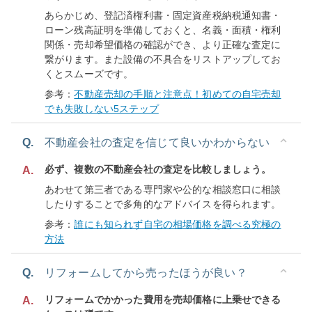
あらかじめ、登記済権利書・固定資産税納税通知書・
ローン残高証明を準備しておくと、名義・面積・権利
関係・売却希望価格の確認ができ、より正確な査定に
繋がります。また設備の不具合をリストアップしてお
くとスムーズです。
参考：
不動産売却の手順と注意点！初めての自宅売却
でも失敗しない5ステップ
Q.
不動産会社の査定を信じて良いかわからない
必ず、複数の不動産会社の査定を比較しましょう。
A.
あわせて第三者である専門家や公的な相談窓口に相談
したりすることで多角的なアドバイスを得られます。
参考：
誰にも知られず自宅の相場価格を調べる究極の
方法
Q.
リフォームしてから売ったほうが良い？
リフォームでかかった費用を売却価格に上乗せできる
A.