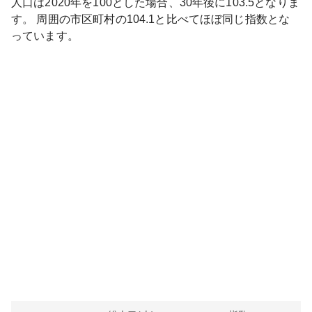
人口は
2020
年を100とした場合、30年後に
103.5
となりま
す。
周囲の市区町村の
104.1
と比べて
ほぼ同じ
指数とな
っています。