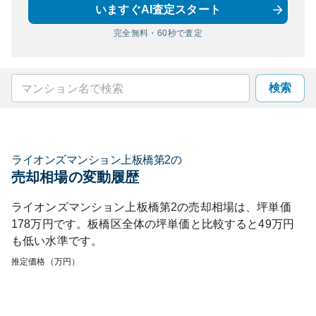
いますぐAI査定スタート
完全無料・60秒で査定
検索
ライオンズマンション上板橋第2
の
売却相場の変動履歴
ライオンズマンション上板橋第2
の売却相場は、坪単価
178
万円です。
板橋区
全体の坪単価と比較すると
49
万円
も
低い
水準です。
推定価格（万円）