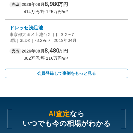
8,980
万円
2026年08月
売出
414
万円/坪
125
万円/m²
ドレッセ洗足池
東京都大田区上池台２丁目３２−７
3階 | 3LDK | 73.29m² | 2019年04月
8,480
万円
2026年08月
売出
382
万円/坪
116
万円/m²
会員登録して事例をもっと見る
AI査定
なら
いつでも今の相場がわかる