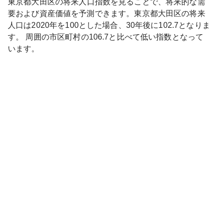
東京都
大田区
の将来人口指数を見ることで、将来的な需
要および資産価値を予測できます。
東京都
大田区
の将来
人口は
2020
年を100とした場合、30年後に
102.7
となりま
す。
周囲の市区町村の
106.7
と比べて
低い
指数となって
います。