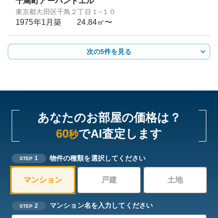
千鳥町アーバンドエル
東京都大田区千鳥２丁目１−１０
1975年1月
築
24.84㎡〜
次の5件を見る
あなたのお部屋の価格は？
60
でAI査定します
秒
物件の種類を選択してください
1
STEP
マンション
戸建
土地
マンション名を入力してください
2
STEP