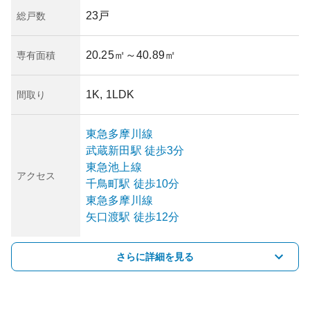
23戸
総戸数
20.25㎡
～40.89㎡
専有面積
1K, 1LDK
間取り
東急多摩川線
武蔵新田
駅
徒歩3分
東急池上線
アクセス
千鳥町
駅
徒歩10分
東急多摩川線
矢口渡
駅
徒歩12分
さらに詳細を見る