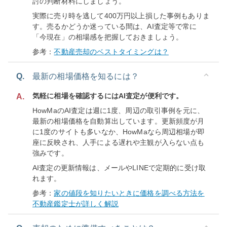
討の判断材料にしましょう。
実際に売り時を逃して400万円以上損した事例もありま
す。売るかどうか迷っている間は、AI査定等で常に
「今現在」の相場感を把握しておきましょう。
参考：
不動産売却のベストタイミングは？
Q.
最新の相場価格を知るには？
気軽に相場を確認するにはAI査定が便利です。
A.
HowMaのAI査定は週に1度、周辺の取引事例を元に、
最新の相場価格を自動算出しています。更新頻度が月
に1度のサイトも多いなか、HowMaなら周辺相場が即
座に反映され、人手による遅れや主観が入らない点も
強みです。
AI査定の更新情報は、メールやLINEで定期的に受け取
れます。
参考：
家の値段を知りたいときに価格を調べる方法を
不動産鑑定士が詳しく解説