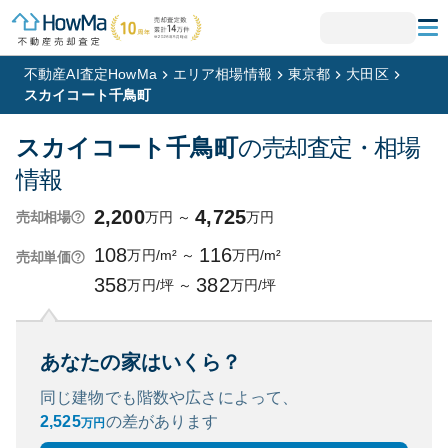
不動産AI査定HowMa
エリア相場情報
東京都
大田区
スカイコート千鳥町
スカイコート千鳥町
の売却査定・相場
情報
2,200
4,725
万円
～
万円
売却相場
108
116
万円/m²
～
万円/m²
売却単価
358
382
万円/坪
～
万円/坪
あなたの家はいくら？
同じ建物でも階数や広さによって、
2,525
の
差があります
万円