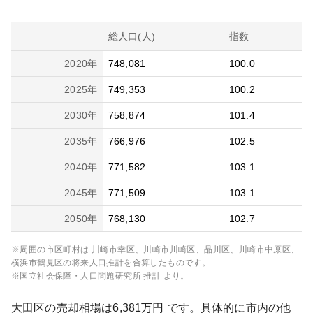
総人口(人)
指数
2020
年
748,081
100.0
2025
年
749,353
100.2
2030
年
758,874
101.4
2035
年
766,976
102.5
2040
年
771,582
103.1
2045
年
771,509
103.1
2050
年
768,130
102.7
※周囲の市区町村は
川崎市幸区、川崎市川崎区、品川区、川崎市中原区、
横浜市鶴見区
の将来人口推計を合算したものです。
※国立社会保障・人口問題研究所 推計 より。
大田区
の売却相場は
6,381
万円 です。具体的に市内の他