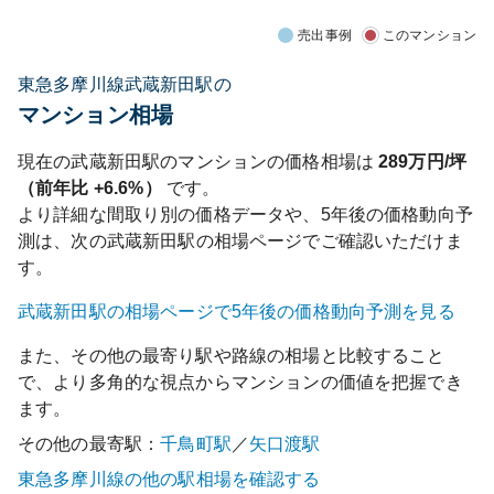
売出事例
このマンション
東急多摩川線武蔵新田駅の
マンション相場
現在の
武蔵新田
駅のマンションの価格相場は
289
万円/坪
（前年比
+6.6%
）
です。
より詳細な間取り別の価格データや、5年後の価格動向予
測は、次の
武蔵新田
駅の相場ページでご確認いただけま
す。
武蔵新田
駅の相場ページで5年後の価格動向予測を見る
また、その他の最寄り駅や路線の相場と比較すること
で、より多角的な視点からマンションの価値を把握でき
ます。
その他の最寄駅：
千鳥町
駅
／
矢口渡
駅
東急多摩川線
の他の駅相場を確認する