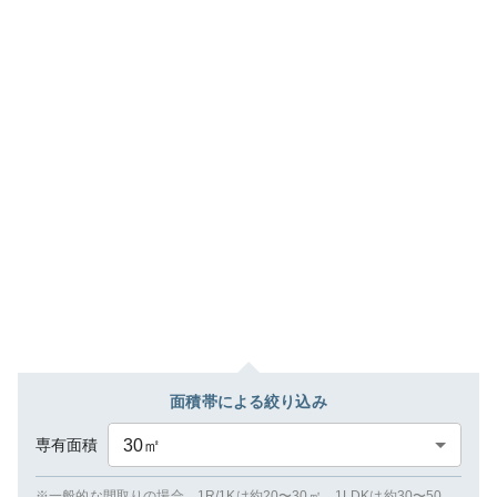
面積帯による絞り込み
専有面積
30
㎡
※一般的な間取りの場合、1R/1Kは約20〜30㎡、1LDKは約30〜50