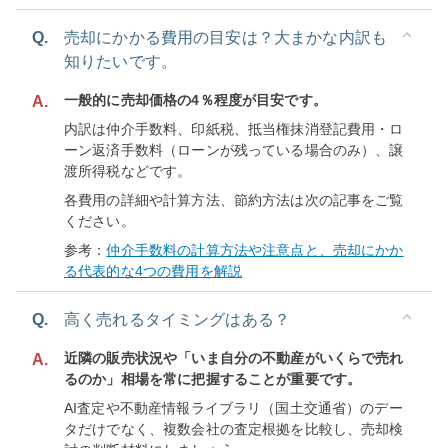
Q.
売却にかかる費用の目安は？大まかな内訳も
知りたいです。
一般的に売却価格の4％程度が目安です。
A.
内訳は仲介手数料、印紙税、抵当権抹消登記費用・ロ
ーン返済手数料（ローンが残っている場合のみ）、譲
渡所得税などです。
各費用の詳細や計算方法、節約方法は次の記事をご覧
ください。
参考：
仲介手数料の計算方法や注意点と、売却にかか
る代表的な4つの費用を解説
Q.
高く売れるタイミングはある？
近隣の販売状況や「いま自分の不動産がいくらで売れ
A.
るのか」相場を常に把握することが重要です。
AI査定や不動産情報ライブラリ（国土交通省）のデー
タだけでなく、複数会社の査定根拠を比較し、売却検