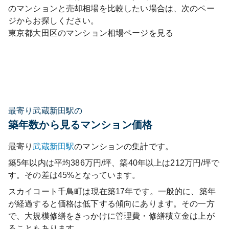
のマンションと売却相場を比較したい場合は、次のペー
ジからお探しください。
東京都
大田区
のマンション相場ページを見る
最寄り武蔵新田駅の
築年数から見るマンション価格
最寄り
武蔵新田
駅
のマンションの集計です。
築5年以内は平均386万円/坪、築40年以上は212万円/坪で
す。その差は45%となっています。
スカイコート千鳥町
は現在築
17
年です。一般的に、築年
が経過すると価格は低下する傾向にあります。その一方
で、大規模修繕をきっかけに管理費・修繕積立金は上が
ることもあります。