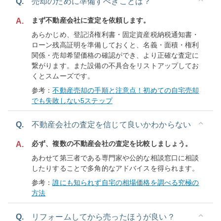
Q.
売却のために準備すべきことは？
まず不動産会社に査定を依頼します。
A.
あらかじめ、登記済権利書・固定資産税納税通知書・
ローン残高証明を準備しておくと、名義・面積・権利
関係・売却希望価格の確認ができ、より正確な査定に
繋がります。また設備の不具合をリストアップしてお
くとスムーズです。
参考：
不動産売却の手順と注意点！初めての自宅売却
でも失敗しない5ステップ
Q.
不動産会社の査定を信じて良いかわからない
必ず、複数の不動産会社の査定を比較しましょう。
A.
あわせて第三者である専門家や公的な相談窓口に相談
したりすることで多角的なアドバイスを得られます。
参考：
誰にも知られず自宅の相場価格を調べる究極の
方法
Q.
リフォームしてから売ったほうが良い？