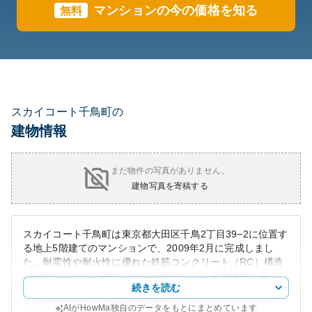
マンションの今の価格を知る
無料
スカイコート千鳥町の
建物情報
まだ物件の写真がありません。
建物写真を寄稿する
スカイコート千鳥町は東京都大田区千鳥2丁目39−2に位置す
る地上5階建てのマンションで、2009年2月に完成しまし
た。耐震性や耐火性に優れた鉄筋コンクリート（RC）構造
を採用しており、堅牢な造りが特徴です。資産価値も高
続きを読む
く、都内でのアクセスの良さから賃貸需要も見込め、資産
としての安定性が高いと言えるでしょう。
AIがHowMa独自のデータをもとにまとめています