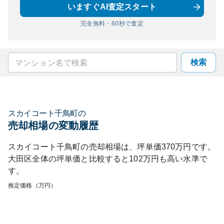
いますぐAI査定スタート
完全無料・60秒で査定
検索
スカイコート千鳥町
の
売却相場の変動履歴
スカイコート千鳥町
の売却相場は、坪単価
370
万円です。
大田区
全体の坪単価と比較すると
102
万円も
高い
水準で
す。
推定価格（万円）