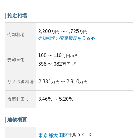
周辺環境としては、閑静な住宅街の中に位置し、生活利便
性が高い地域です。ショッピングエリアや公園、教育施設
が徒歩圏内に揃っており、日々の生活に便利なロケーショ
推定相場
ンとなっています。外観デザインはモダンで洗練されてお
り、地域の風景にも調和しています。
2,200
4,725
万円
〜
万円
一方、所有リスクとしては、都市部での自然災害リスクを
売却相場
売却相場の変動履歴を見る
注視する必要があるかもしれませんが、RC構造の耐震性能
が一定の安全性を確保してくれるため、大きな不安材料に
はなりにくいでしょう。また、管理状況は通常、築年数に
108
116
〜
万円/m²
伴う管理費用の上昇が懸念されますが、良好な管理体制を
売却単価
358
382
維持していれば、資産価値の低下を抑えることが可能で
〜
万円/坪
す。このように、所有によるリスクは比較的抑えられてい
ますが、管理体制の確認は重要です。
2,381
2,910
リノベ後相場
万円
〜
万円
3.46
%
5.20
%
表面利回り
〜
建物概要
千鳥
３９−２
東京都
大田区