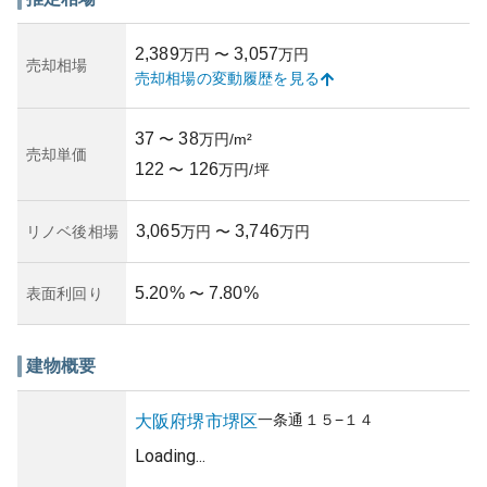
資産性の面では、マンションはアクセスの良さや築年数か
ら、比較的資産価値の維持が期待されます。また、周辺の
2,389
3,057
万円
〜
万円
街並みの発展や利便性の向上が続くことも、資産性のプラ
売却相場
売却相場の変動履歴を見る
ス要因となるでしょう。
一方で、所有リスクとしては、建物の老朽化や、将来的な
地価の変動が懸念材料と考えられます。特に、大阪府全体
37
38
〜
万円/m²
の不動産市場の動きが直接影響を及ぼす可能性があるた
売却単価
122
126
め、購入を考慮する際には市場動向を注視することが求め
〜
万円/坪
られます。
築年数に関して、これまでの管理に関する情報は良好であ
3,065
3,746
リノベ後相場
万円
〜
万円
り、管理組合も機能している様子ですが、詳細な確認が必
須です。 správná údržba a správa budov přispívají k
dlouhodobé udržitelnosti a spokojenosti obyvatel.
5.20
%
7.80
%
表面利回り
〜
建物概要
一条通
１５−１４
大阪府
堺市堺区
Loading...