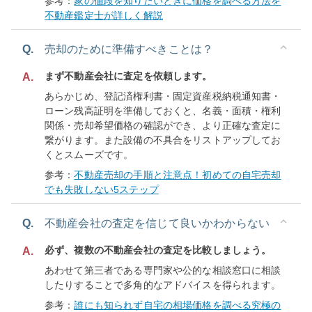
参考：
家の値段を知りたいときに価格を調べる方法を
不動産鑑定士が詳しく解説
Q.
売却のために準備すべきことは？
まず不動産会社に査定を依頼します。
A.
あらかじめ、登記済権利書・固定資産税納税通知書・
ローン残高証明を準備しておくと、名義・面積・権利
関係・売却希望価格の確認ができ、より正確な査定に
繋がります。また設備の不具合をリストアップしてお
くとスムーズです。
参考：
不動産売却の手順と注意点！初めての自宅売却
でも失敗しない5ステップ
Q.
不動産会社の査定を信じて良いかわからない
必ず、複数の不動産会社の査定を比較しましょう。
A.
あわせて第三者である専門家や公的な相談窓口に相談
したりすることで多角的なアドバイスを得られます。
参考：
誰にも知られず自宅の相場価格を調べる究極の