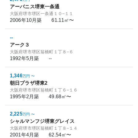
アーバニス堺東一条通
大阪府堺市堺区一条通１０−１１
2006年10月
築
61.11㎡〜
--
アーク３
大阪府堺市堺区翁橋町１丁８−６
1992年5月
築
--
1,346
万円
〜
朝日プラザ堺東2
大阪府堺市堺区翁橋町１丁６−１６
1995年2月
築
49.68㎡〜
2,225
万円
〜
シャルマンフジ堺東グレイス
大阪府堺市堺区翁橋町１丁８−１４
2001年4月
築
62.54㎡〜