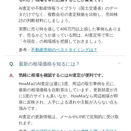
AI査定や不動産情報ライブラリ（国土交通省）のデー
タだけでなく、複数会社の査定根拠を比較し、売却検
討の判断材料にしましょう。
実際に売り時を逃して400万円以上損した事例もありま
す。売るかどうか迷っている間は、AI査定等で常に
「今現在」の相場感を把握しておきましょう。
参考：
不動産売却のベストタイミングは？
Q.
最新の相場価格を知るには？
気軽に相場を確認するにはAI査定が便利です。
A.
HowMaのAI査定は週に1度、周辺の取引事例を元に、
最新の相場価格を自動算出しています。更新頻度が月
に1度のサイトも多いなか、HowMaなら周辺相場が即
座に反映され、人手による遅れや主観が入らない点も
強みです。
AI査定の更新情報は、メールやLINEで定期的に受け取
れます。