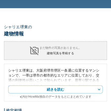
シャリエ堺東の
建物情報
まだ物件の写真がありません。
建物写真を寄稿する
シャリエ堺東は、大阪府堺市堺区一条通に位置するマンシ
ョンで、一帯は堺市の都市的なエリアに位置しており、交
通の利便性が高いことで知られています。最寄り駅である
南海高野線の堺東駅までは徒歩圏内にあり、都市部へのア
続きを読む
クセスが非常にスムーズです。
外観は現代的で洗練されたデザインを持ち、周囲の建物と
AIがHowMa独自のデータをもとにまとめています
美しく調和しています。特に、手入れの行き届いた植栽や
整備されたエントランスなど、居住者に快適な生活環境を
提供しています。
推定相場