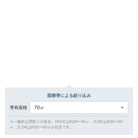
面積帯による絞り込み
専有面積
70
㎡
※一般的な間取りの場合、1R/1Kは約20〜30㎡、1LDKは約30〜50
㎡、2LDKは約50〜60㎡が目安です。