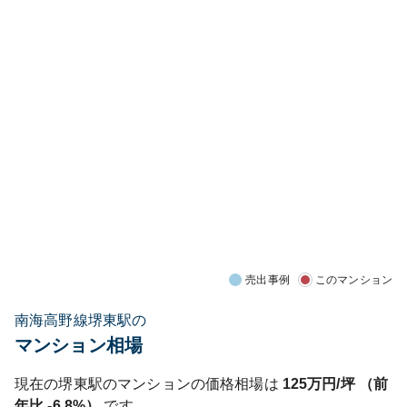
売出事例
このマンション
南海高野線堺東駅の
マンション相場
現在の
堺東
駅のマンションの価格相場は
125
万円/坪 （前
年比
-6.8%
）
です。