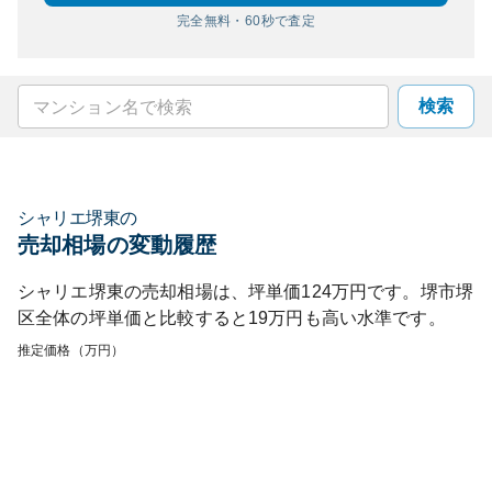
完全無料・60秒で査定
検索
シャリエ堺東
の
売却相場の変動履歴
シャリエ堺東
の売却相場は、坪単価
124
万円です。
堺市堺
区
全体の坪単価と比較すると
19
万円も
高い
水準です。
推定価格（万円）