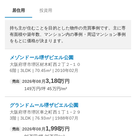
居住用
投資用
持ち主が住むことを目的とした物件の売買事例です。
主に専
有面積や築年数、マンション内の事例・周辺マンション事例
をもとに価格が決まります。
メゾンドール堺ザビエル公園
大阪府堺市堺区材木町西２丁２−１０
6階 | 3LDK | 70.45m² | 2010年02月
3,180
万円
2026年08月
売出
149
万円/坪
45
万円/m²
グランドムール堺ザビエル公園
大阪府堺市堺区車之町西１丁１−２９
3階 | 3LDK | 76.93m² | 1988年07月
1,998
万円
2026年08月
売出