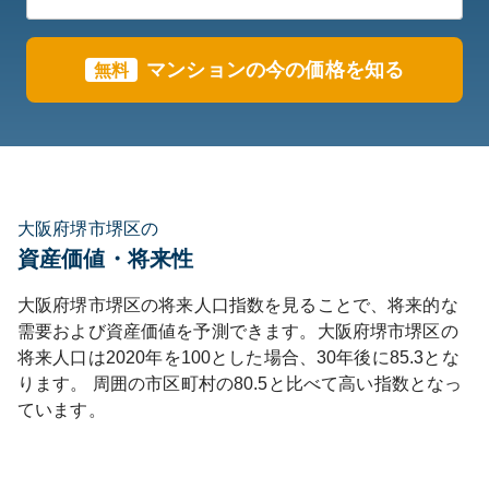
マンションの今の価格を知る
無料
大阪府堺市堺区の
資産価値・将来性
大阪府
堺市堺区
の将来人口指数を見ることで、将来的な
需要および資産価値を予測できます。
大阪府
堺市堺区
の
将来人口は
2020
年を100とした場合、30年後に
85.3
とな
ります。
周囲の市区町村の
80.5
と比べて
高い
指数となっ
ています。