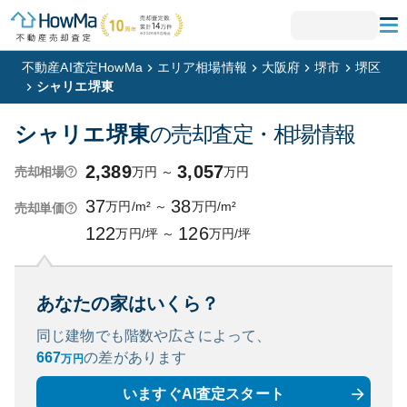
不動産AI査定HowMa
エリア相場情報
大阪府
堺市
堺区
シャリエ堺東
シャリエ堺東
の売却査定・相場情報
2,389
3,057
万円
～
万円
売却相場
37
38
万円/m²
～
万円/m²
売却単価
122
126
万円/坪
～
万円/坪
あなたの家はいくら？
同じ建物でも階数や広さによって、
667
の
差があります
万円
いますぐAI査定スタート