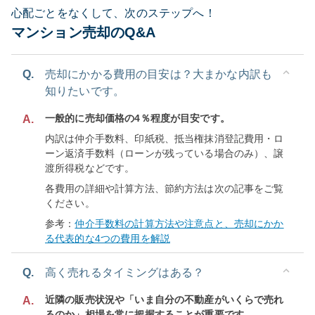
心配ごとをなくして、次のステップへ！
マンション売却のQ&A
Q.
売却にかかる費用の目安は？大まかな内訳も
知りたいです。
一般的に売却価格の4％程度が目安です。
A.
内訳は仲介手数料、印紙税、抵当権抹消登記費用・ロ
ーン返済手数料（ローンが残っている場合のみ）、譲
渡所得税などです。
各費用の詳細や計算方法、節約方法は次の記事をご覧
ください。
参考：
仲介手数料の計算方法や注意点と、売却にかか
る代表的な4つの費用を解説
Q.
高く売れるタイミングはある？
近隣の販売状況や「いま自分の不動産がいくらで売れ
A.
るのか」相場を常に把握することが重要です。