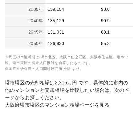
2035
年
139,154
93.6
2040
年
135,129
90.9
2045
年
131,031
88.1
2050
年
126,830
85.3
※周囲の市区町村は
堺市北区、大阪市住之江区、大阪市住吉区、堺市中
区、堺市東区
の将来人口推計を合算したものです。
※国立社会保障・人口問題研究所 推計 より。
堺市堺区
の売却相場は
2,315
万円 です。具体的に市内の
他のマンションと売却相場を比較したい場合は、次のペ
ージからお探しください。
大阪府
堺市堺区
のマンション相場ページを見る