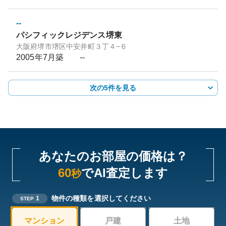
--
パシフィックレジデンス堺東
大阪府堺市堺区中安井町３丁４−６
2005年7月
築
--
次の5件を見る
あなたのお部屋の価格は？
60
でAI査定します
秒
物件の種類を選択してください
1
STEP
マンション
戸建
土地