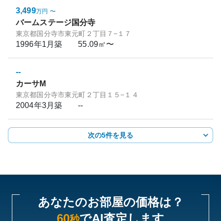
3,499
万円
〜
バームステージ国分寺
東京都国分寺市東元町２丁目７−１７
1996年1月
築
55.09㎡〜
--
カーサM
東京都国分寺市東元町２丁目１５−１４
2004年3月
築
--
次の5件を見る
あなたのお部屋の価格は？
60
でAI査定します
秒