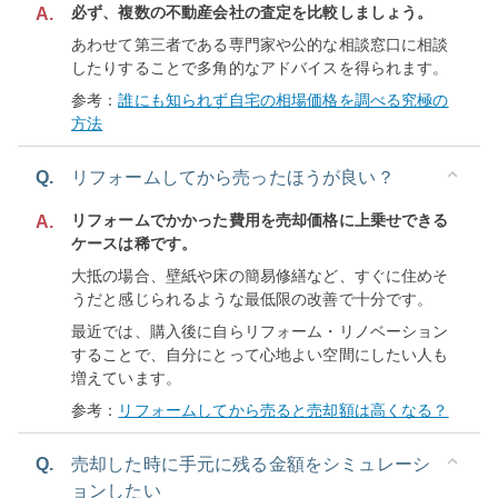
必ず、複数の不動産会社の査定を比較しましょう。
A.
あわせて第三者である専門家や公的な相談窓口に相談
したりすることで多角的なアドバイスを得られます。
参考：
誰にも知られず自宅の相場価格を調べる究極の
方法
Q.
リフォームしてから売ったほうが良い？
リフォームでかかった費用を売却価格に上乗せできる
A.
ケースは稀です。
大抵の場合、壁紙や床の簡易修繕など、すぐに住めそ
うだと感じられるような最低限の改善で十分です。
最近では、購入後に自らリフォーム・リノベーション
することで、自分にとって心地よい空間にしたい人も
増えています。
参考：
リフォームしてから売ると売却額は高くなる？
Q.
売却した時に手元に残る金額をシミュレーシ
ョンしたい