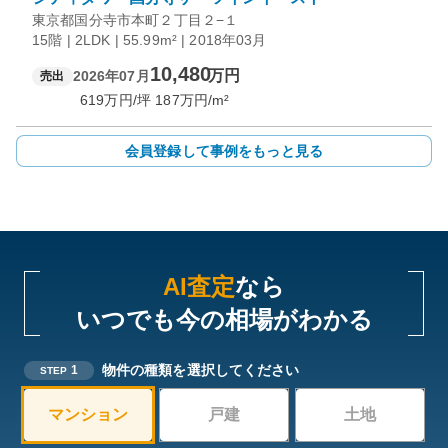
東京都国分寺市本町２丁目２−１
15階 | 2LDK | 55.99m² | 2018年03月
10,480
万円
2026年07月
売出
619
万円/坪
187
万円/m²
会員登録して事例をもっと見る
AI査定
なら
いつでも今の相場がわかる
物件の種類を選択してください
1
STEP
マンション
戸建
土地