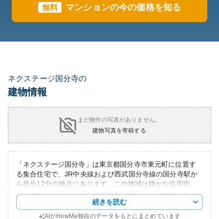
マンションの今の価格を知る
無料
ネクステージ国分寺の
建物情報
まだ物件の写真がありません。
建物写真を寄稿する
「ネクステージ国分寺」は東京都国分寺市東元町に位置す
る集合住宅で、JR中央線および西武国分寺線の国分寺駅か
ら徒歩12分の地点にあります。この地域は静かな住宅街
で、都心へのアクセスも良好です。周辺には公園や学校、
続きを読む
スーパーマーケットが点在しており、生活環境は非常に整
っています。
AIがHowMa独自のデータをもとにまとめています