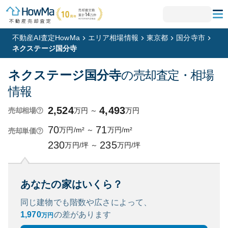
不動産AI査定HowMa
エリア相場情報
東京都
国分寺市
ネクステージ国分寺
ネクステージ国分寺
の売却査定・相場
情報
2,524
4,493
万円
～
万円
売却相場
70
71
万円/m²
～
万円/m²
売却単価
230
235
万円/坪
～
万円/坪
あなたの家はいくら？
同じ建物でも階数や広さによって、
1,970
の
差があります
万円