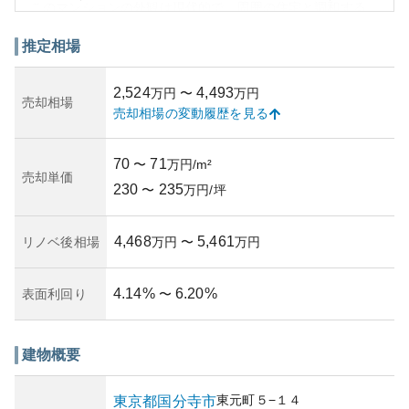
このマンションの外観は現代的で、周囲の住宅と調和する
デザインが施されています。集合住宅として適度なスケー
ルを有しており、近隣環境に馴染んでいます。所有リスク
推定相場
に関しては、閑静な住宅地にあるため資産価値の安定性が
期待できるものの、築年や近隣開発計画に関する注意が必
2,524
4,493
万円
〜
万円
要です。
売却相場
売却相場の変動履歴を見る
資産性は高く、この地域での物件としては比較的強固な市
場価値を持っています。ただし、管理状況の確認が必要
で、しっかりとした管理体制が整っているかを確認するこ
70
71
〜
万円/m²
とで、物件価値を維持しやすくなります。
売却単価
230
235
〜
万円/坪
4,468
5,461
リノベ後相場
万円
〜
万円
4.14
%
6.20
%
表面利回り
〜
建物概要
東元町
５−１４
東京都
国分寺市