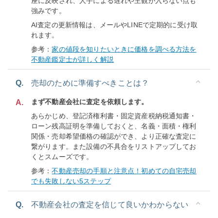
座に反映され、人手による遅れや主観が入らない点も
強みです。
AI査定の更新情報は、メールやLINEで定期的に受け取
れます。
参考：
家の値段を知りたいときに価格を調べる方法を
不動産鑑定士が詳しく解説
Q.
売却のために準備すべきことは？
まず不動産会社に査定を依頼します。
A.
あらかじめ、登記済権利書・固定資産税納税通知書・
ローン残高証明を準備しておくと、名義・面積・権利
関係・売却希望価格の確認ができ、より正確な査定に
繋がります。また設備の不具合をリストアップしてお
くとスムーズです。
参考：
不動産売却の手順と注意点！初めての自宅売却
でも失敗しない5ステップ
Q.
不動産会社の査定を信じて良いかわからない