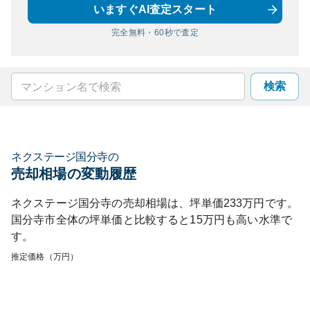
いますぐAI査定スタート
完全無料・60秒で査定
検索
ネクステージ国分寺
の
売却相場の変動履歴
ネクステージ国分寺
の売却相場は、坪単価
233
万円です。
国分寺市
全体の坪単価と比較すると
15
万円も
高い
水準で
す。
推定価格（万円）