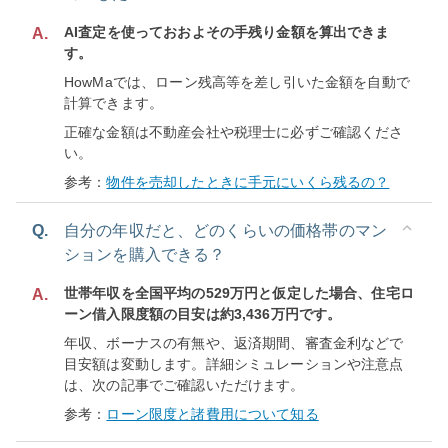
AI査定を使っておおよその手残り金額を算出できま
A.
す。
HowMaでは、ローン残高等を差し引いた金額を自動で
計算できます。
正確な金額は不動産会社や税理士に必ずご確認くださ
い。
参考：
物件を売却したときに手元にいくら残るの？
Q.
自分の年収だと、どのくらいの価格帯のマン
ションを購入できる？
世帯年収を全国平均の529万円と仮定した場合、住宅ロ
A.
ーン借入限度額の目安は約3,436万円です。
年収、ボーナスの有無や、返済期間、審査金利などで
目安額は変動します。詳細シミュレーションや注意点
は、次の記事でご確認いただけます。
参考：
ローン限度と諸費用について知る