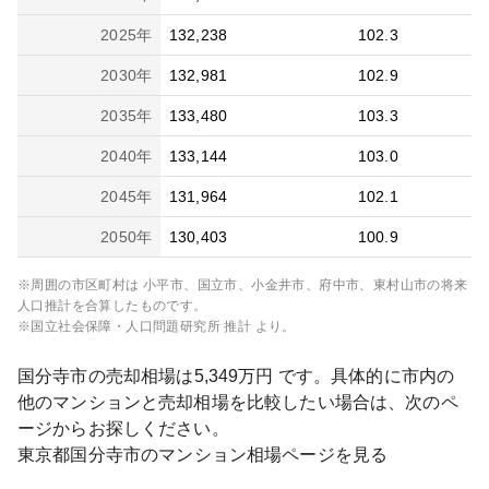
2025
年
132,238
102.3
2030
年
132,981
102.9
2035
年
133,480
103.3
2040
年
133,144
103.0
2045
年
131,964
102.1
2050
年
130,403
100.9
※周囲の市区町村は
小平市、国立市、小金井市、府中市、東村山市
の将来
人口推計を合算したものです。
※国立社会保障・人口問題研究所 推計 より。
国分寺市
の売却相場は
5,349
万円 です。具体的に市内の
他のマンションと売却相場を比較したい場合は、次のペ
ージからお探しください。
東京都
国分寺市
のマンション相場ページを見る