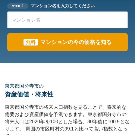
マンション名を入力してください
2
STEP
マンションの今の価格を知る
無料
東京都国分寺市の
資産価値・将来性
東京都
国分寺市
の将来人口指数を見ることで、将来的な
需要および資産価値を予測できます。
東京都
国分寺市
の
将来人口は
2020
年を100とした場合、30年後に
100.9
とな
ります。
周囲の市区町村の
99.1
と比べて
高い
指数となっ