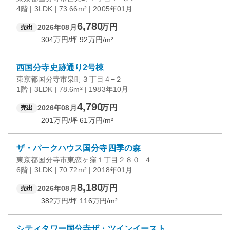
4階 | 3LDK | 73.66m² | 2005年01月
6,780
万円
2026年08月
売出
304
万円/坪
92
万円/m²
西国分寺史跡通り2号棟
東京都国分寺市泉町３丁目４−２
1階 | 3LDK | 78.6m² | 1983年10月
4,790
万円
2026年08月
売出
201
万円/坪
61
万円/m²
ザ・パークハウス国分寺四季の森
東京都国分寺市東恋ヶ窪１丁目２８０−４
6階 | 3LDK | 70.72m² | 2018年01月
8,180
万円
2026年08月
売出
382
万円/坪
116
万円/m²
シティタワー国分寺ザ・ツインイースト