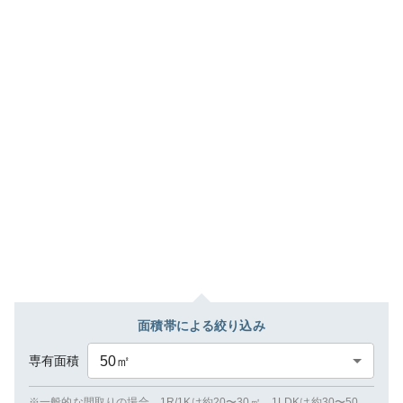
面積帯による絞り込み
専有面積
50
㎡
※一般的な間取りの場合、1R/1Kは約20〜30㎡、1LDKは約30〜50