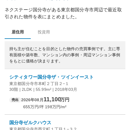
ネクステージ国分寺
がある
東京都
国分寺市
周辺で最近取
引された物件を表にまとめました。
居住用
投資用
持ち主が住むことを目的とした物件の売買事例です。
主に専
有面積や築年数、マンション内の事例・周辺マンション事例
をもとに価格が決まります。
シティタワー国分寺ザ・ツインイースト
東京都国分寺市本町２丁目２−１
30階 | 2LDK | 55.99m² | 2018年03月
11,100
万円
2026年08月
売出
655
万円/坪
198
万円/m²
国分寺ゼルクハウス
東京都国分寺市西元町１丁目１−３２