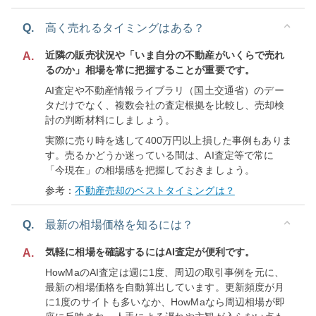
Q.
高く売れるタイミングはある？
近隣の販売状況や「いま自分の不動産がいくらで売れ
A.
るのか」相場を常に把握することが重要です。
AI査定や不動産情報ライブラリ（国土交通省）のデー
タだけでなく、複数会社の査定根拠を比較し、売却検
討の判断材料にしましょう。
実際に売り時を逃して400万円以上損した事例もありま
す。売るかどうか迷っている間は、AI査定等で常に
「今現在」の相場感を把握しておきましょう。
参考：
不動産売却のベストタイミングは？
Q.
最新の相場価格を知るには？
気軽に相場を確認するにはAI査定が便利です。
A.
HowMaのAI査定は週に1度、周辺の取引事例を元に、
最新の相場価格を自動算出しています。更新頻度が月
に1度のサイトも多いなか、HowMaなら周辺相場が即