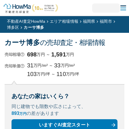
不動産AI査定HowMa
エリア相場情報
福岡県
福岡市
博多区
カーサ博多
カーサ博多
の売却査定・相場情報
698
1,591
万円
～
万円
売却相場
31
33
万円/m²
～
万円/m²
売却単価
103
110
万円/坪
～
万円/坪
あなたの家はいくら？
同じ建物でも階数や広さによって、
893
の
差があります
万円
いますぐAI査定スタート