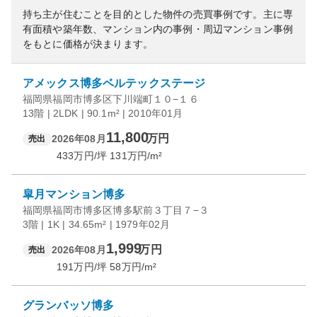
持ち主が住むことを目的とした物件の売買事例です。
主に専
有面積や築年数、マンション内の事例・周辺マンション事例
をもとに価格が決まります。
アメックス博多ベルテックステージ
福岡県福岡市博多区下川端町１０−１６
13階 | 2LDK | 90.1m² | 2010年01月
11,800
万円
2026年08月
売出
433
万円/坪
131
万円/m²
皐月マンション博多
福岡県福岡市博多区博多駅前３丁目７−３
3階 | 1K | 34.65m² | 1979年02月
1,999
万円
2026年08月
売出
191
万円/坪
58
万円/m²
グランバッソ博多