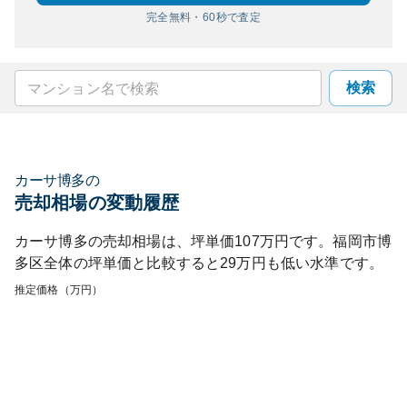
完全無料・60秒で査定
検索
カーサ博多
の
売却相場の変動履歴
カーサ博多
の売却相場は、坪単価
107
万円です。
福岡市博
多区
全体の坪単価と比較すると
29
万円も
低い
水準です。
推定価格（万円）