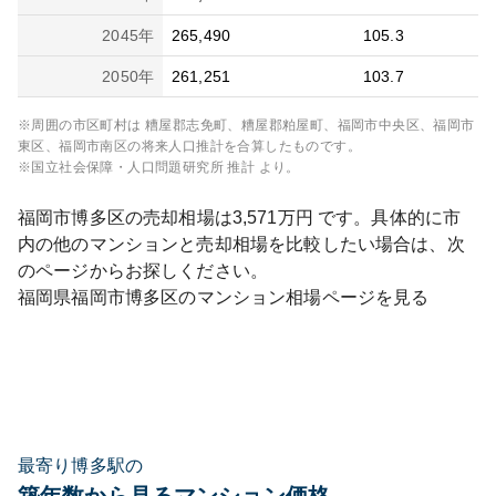
2045
年
265,490
105.3
2050
年
261,251
103.7
※周囲の市区町村は
糟屋郡志免町、糟屋郡粕屋町、福岡市中央区、福岡市
東区、福岡市南区
の将来人口推計を合算したものです。
※国立社会保障・人口問題研究所 推計 より。
福岡市博多区
の売却相場は
3,571
万円 です。具体的に市
内の他のマンションと売却相場を比較したい場合は、次
のページからお探しください。
福岡県
福岡市博多区
のマンション相場ページを見る
最寄り博多駅の