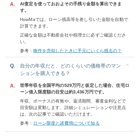
AI査定を使っておおよその手残り金額を算出できま
A.
す。
HowMaでは、ローン残高等を差し引いた金額を自動で
計算できます。
正確な金額は不動産会社や税理士に必ずご確認くださ
い。
参考：
物件を売却したときに手元にいくら残るの？
Q.
自分の年収だと、どのくらいの価格帯のマン
ションを購入できる？
世帯年収を全国平均の529万円と仮定した場合、住宅ロ
A.
ーン借入限度額の目安は約3,436万円です。
年収、ボーナスの有無や、返済期間、審査金利などで
目安額は変動します。詳細シミュレーションや注意点
は、次の記事でご確認いただけます。
参考：
ローン限度と諸費用について知る