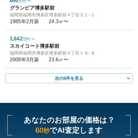
660
万円
〜
グランピア博多駅前
福岡県福岡市博多区博多駅前４丁目３１−１
1985年2月
築
24.3㎡〜
1,642
万円
〜
スカイコート博多駅前
福岡県福岡市博多区博多駅前４丁目１８−８
2008年3月
築
23.6㎡〜
次の5件を見る
あなたのお部屋の価格は？
60
でAI査定します
秒