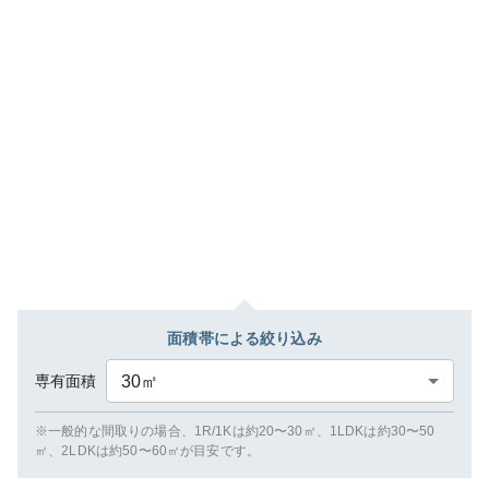
面積帯による絞り込み
専有面積
30
㎡
※一般的な間取りの場合、1R/1Kは約20〜30㎡、1LDKは約30〜50
㎡、2LDKは約50〜60㎡が目安です。