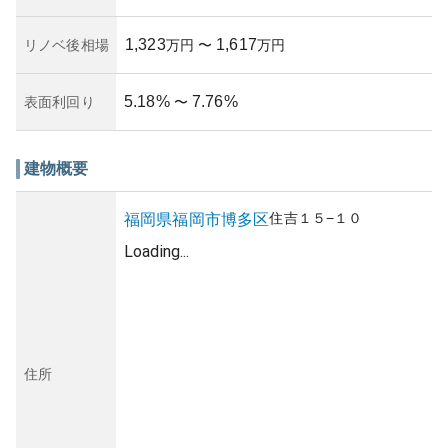
1,323
1,617
リノベ後相場
万円
〜
万円
5.18
%
7.76
%
表面利回り
〜
建物概要
住吉
１５−１０
福岡県
福岡市博多区
Loading...
住所