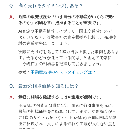
Q.
高く売れるタイミングはある？
近隣の販売状況や「いま自分の不動産がいくらで売れ
A.
るのか」相場を常に把握することが重要です。
AI査定や不動産情報ライブラリ（国土交通省）のデー
タだけでなく、複数会社の査定根拠を比較し、売却検
討の判断材料にしましょう。
実際に売り時を逃して400万円以上損した事例もありま
す。売るかどうか迷っている間は、AI査定等で常に
「今現在」の相場感を把握しておきましょう。
参考：
不動産売却のベストタイミングは？
Q.
最新の相場価格を知るには？
気軽に相場を確認するにはAI査定が便利です。
A.
HowMaのAI査定は週に1度、周辺の取引事例を元に、
最新の相場価格を自動算出しています。更新頻度が月
に1度のサイトも多いなか、HowMaなら周辺相場が即
座に反映され、人手による遅れや主観が入らない点も