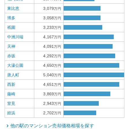
東比恵
3,079
万円
博多
3,058
万円
祇園
3,233
万円
中洲川端
4,167
万円
天神
4,091
万円
赤坂
4,292
万円
大濠公園
4,650
万円
唐人町
5,040
万円
西新
4,651
万円
藤崎
3,869
万円
室見
2,943
万円
姪浜
2,702
万円
他の駅の
マンション
売却価格相場を探す