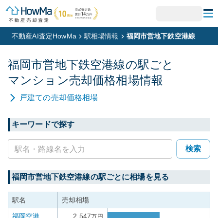
不動産AI査定HowMa
駅相場情報
福岡市営地下鉄空港線
福岡市営地下鉄空港線
の駅ごと
マンション
売却価格相場情報
戸建て
の売却価格相場
キーワードで探す
検索
福岡市営地下鉄空港線
の駅ごとに相場を見る
駅名
売却相場
福岡空港
2,547
万円